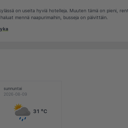
a kylässä on useita hyviä hotelleja. Muuten tämä on pieni, ren
aluat mennä naapurimaihin, busseja on päivittäin.
ayka
sunnuntai
2026-08-09
31 °C