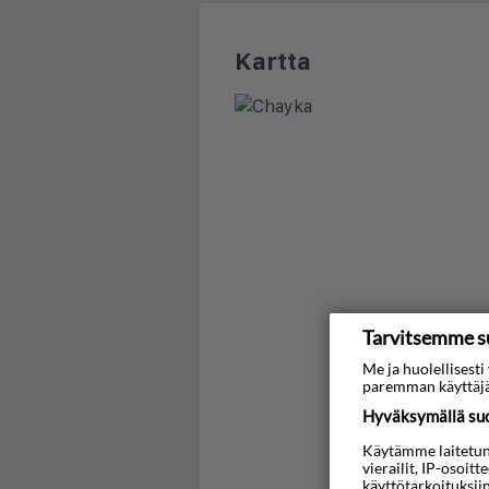
Kartta
Tarvitsemme s
Me ja huolellises
paremman käyttäjä
Hyväksymällä suos
Käytämme laitetunni
vierailit, IP-osoit
käyttötarkoituksii