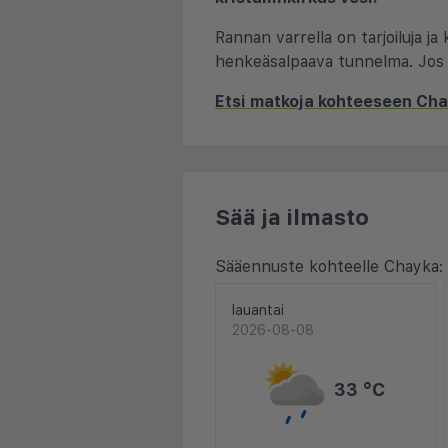
Rannan varrella on tarjoiluja j
henkeäsalpaava tunnelma. Jos h
Etsi matkoja kohteeseen Ch
Sää ja ilmasto
Sääennuste kohteelle Chayka:
lauantai
2026-08-08
33 °C