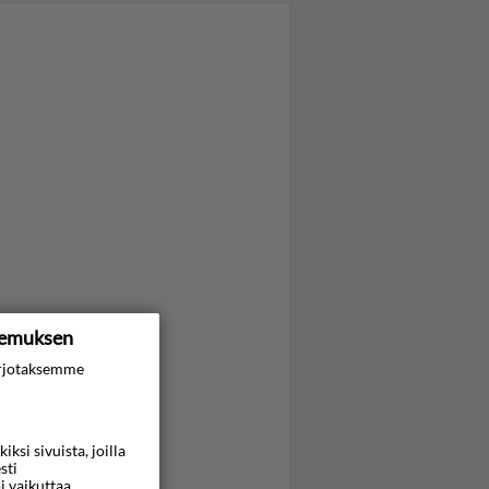
kemuksen
rjotaksemme
si sivuista, joilla
sti
i vaikuttaa