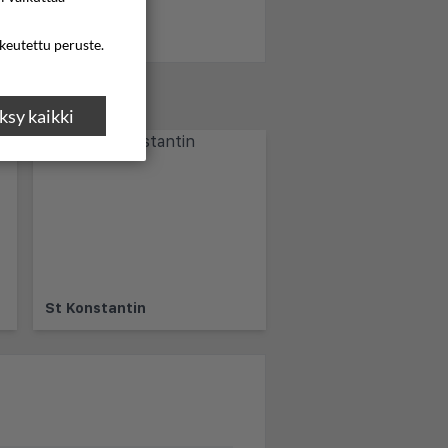
ikeutettu peruste.
sy kaikki
St Konstantin