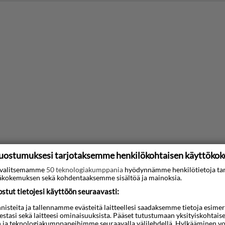
uostumuksesi tarjotaksemme henkilökohtaisen käyttöko
ti valitsemamme
50 teknologiakumppania
hyödynnämme henkilötietoja ta
kokemuksen sekä kohdentaaksemme sisältöä ja mainoksia.
tut tietojesi käyttöön seuraavasti:
steita ja tallennamme evästeitä laitteellesi saadaksemme tietoja esimerkik
teestasi sekä laitteesi ominaisuuksista. Pääset tutustumaan yksityiskohtaise
n ja teknologiakumppaneihimme seuraavalla välilehdellä. Hylkääminen vo