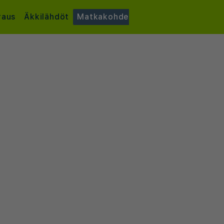
raus
Äkkilähdöt
Matkakohde