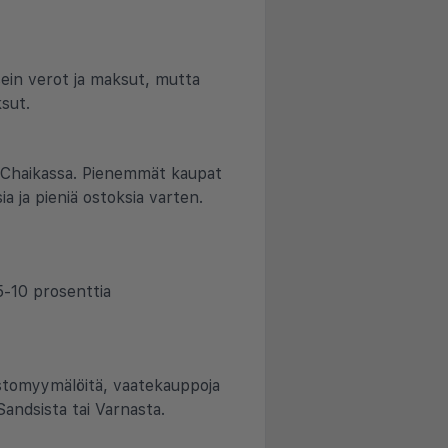
 usein verot ja maksut, mutta
ksut.
sa Chaikassa. Pienemmät kaupat
ia ja pieniä ostoksia varten.
 5-10 prosenttia
istomyymälöitä, vaatekauppoja
Sandsista tai Varnasta.