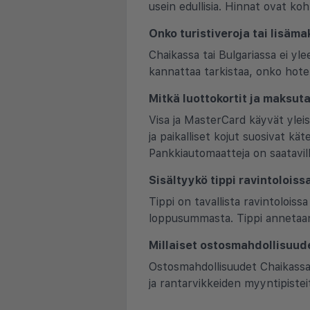
usein edullisia. Hinnat ovat koh
Onko turistiveroja tai lisäm
Chaikassa tai Bulgariassa ei ylee
kannattaa tarkistaa, onko hotell
Mitkä luottokortit ja maksuta
Visa ja MasterCard käyvät ylei
ja paikalliset kojut suosivat kä
Pankkiautomaatteja on saatavill
Sisältyykö tippi ravintoloissa
Tippi on tavallista ravintolois
loppusummasta. Tippi annetaan u
Millaiset ostosmahdollisuud
Ostosmahdollisuudet Chaikassa
ja rantarvikkeiden myyntipistei