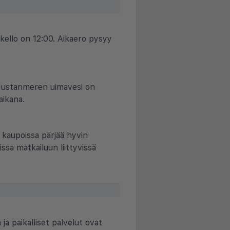
ello on 12:00. Aikaero pysyy
a Mustanmeren uimavesi on
aikana.
ja kaupoissa pärjää hyvin
issa matkailuun liittyvissä
a paikalliset palvelut ovat