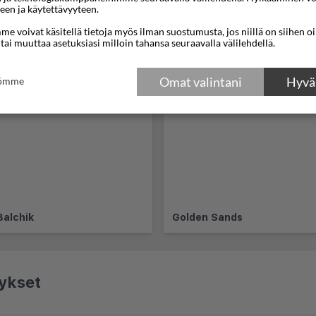
een ja käytettävyyteen.
e voivat käsitellä tietoja myös ilman suostumusta, jos niillä on siihen o
 tai muuttaa asetuksiasi milloin tahansa seuraavalla välilehdellä.
usten
Omat valintani
Hyväk
tömme
Balchik
Golden Sands
ykset