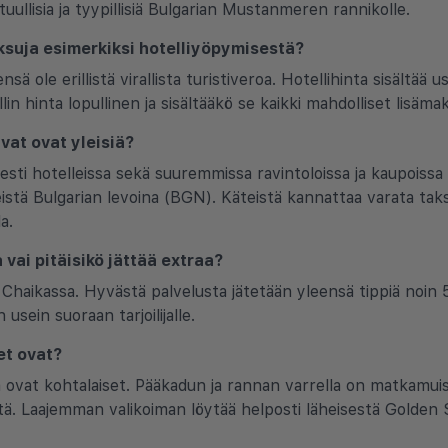
tuullisia ja tyypillisiä Bulgarian Mustanmeren rannikolle.
aksuja esimerkiksi hotelliyöpymisestä?
nsä ole erillistä virallista turistiveroa. Hotellihinta sisältää
in hinta lopullinen ja sisältääkö se kaikki mahdolliset lisäma
vat ovat yleisiä?
sesti hotelleissa sekä suuremmissa ravintoloissa ja kaupois
teistä Bulgarian levoina (BGN). Käteistä kannattaa varata taks
a.
 vai pitäisikö jättää extraa?
sa Chaikassa. Hyvästä palvelusta jätetään yleensä tippiä noin
sein suoraan tarjoilijalle.
et ovat?
 ovat kohtalaiset. Pääkadun ja rannan varrella on matkamu
tä. Laajemman valikoiman löytää helposti läheisestä Golden 