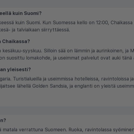
eellä kuin Suomi?
eessä kuin Suomi. Kun Suomessa kello on 12:00, Chaikassa k
ä- ja talviaikaan siirryttäessä.
la Chaikassa?
 on kesäkuu-syyskuu. Silloin sää on lämmin ja aurinkoinen, j
on suosittu lomakohde, ja useimmat palvelut ovat auki tänä 
an yleisesti?
garia. Turistialueilla ja useimmissa hotelleissa, ravintoloissa 
sijaitsee lähellä Golden Sandsia, ja englanti on yleistä useimm
on?
 matala verrattuna Suomeen. Ruoka, ravintolassa syöminen j