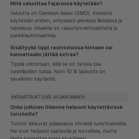
Mitä valuuttaa Fajarassa käytetään?
Valuutta on Gambian dalasi (GMD). Käteistä
käytetään eniten, erityisesti pienissä liikkeissä ja
takseissa. Alueella on valuutanvaihtopisteitä ja
pankkiautomaatteja.
Sisältyykö tippi ravintoloissa hintaan vai
kannattaako jättää extraa?
Tippiä odotetaan, sillä se on tärkeä osa
tarjoilijoiden tuloja. Noin 10 % laskusta on
tavallinen käytäntö.
INFRASTRUKTUURI JA LIIKKUMINEN
Onko julkinen liikenne helposti käytettävissä
turisteille?
Turistit liikkuvat pääasiassa vihreillä turistitakseilla.
Ne ovat helposti saatavilla ja turvallisia, mutta
hinta kannattaa sopia etukäteen.