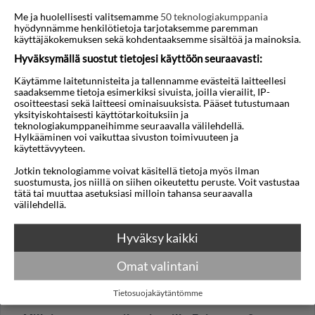
Me ja huolellisesti valitsemamme
50 teknologiakumppania
hyödynnämme henkilötietoja tarjotaksemme paremman
käyttäjäkokemuksen sekä kohdentaaksemme sisältöä ja mainoksia.
Hyväksymällä suostut tietojesi käyttöön seuraavasti:
Käytämme laitetunnisteita ja tallennamme evästeitä laitteellesi
saadaksemme tietoja esimerkiksi sivuista, joilla vierailit, IP-
Kololi
Kotu
osoitteestasi sekä laitteesi ominaisuuksista. Pääset tutustumaan
yksityiskohtaisesti käyttötarkoituksiin ja
teknologiakumppaneihimme seuraavalla välilehdellä.
Hylkääminen voi vaikuttaa sivuston toimivuuteen ja
käytettävyyteen.
Usein kysytyt kysymykset
Jotkin teknologiamme voivat käsitellä tietoja myös ilman
suostumusta, jos niillä on siihen oikeutettu peruste. Voit vastustaa
tätä tai muuttaa asetuksiasi milloin tahansa seuraavalla
MAANTIEDE JA ILMASTO
välilehdellä.
Millä aikavyöhykkeellä Fajara sijaitsee?
Hyväksy kaikki
Fajara sijaitsee Greenwich Mean Time -
aikavyöhykkeellä (GMT/UTC+0). Norjaan
Omat valintani
verrattuna aikaero on talvella 1 tunti ja kesällä 2
tuntia.
Tietosuojakäytäntömme