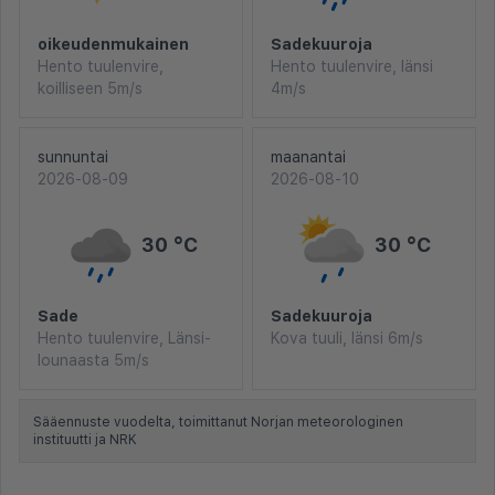
oikeudenmukainen
Sadekuuroja
Hento tuulenvire,
Hento tuulenvire, länsi
koilliseen 5m/s
4m/s
sunnuntai
maanantai
2026-08-09
2026-08-10
30 °C
30 °C
Sade
Sadekuuroja
Hento tuulenvire, Länsi-
Kova tuuli, länsi 6m/s
lounaasta 5m/s
Sääennuste vuodelta, toimittanut Norjan meteorologinen
instituutti ja NRK