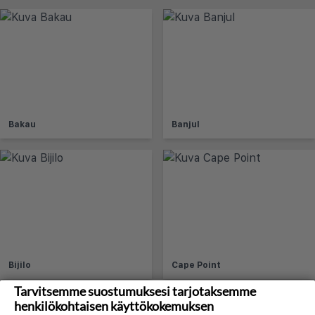
Bakau
Banjul
Bijilo
Cape Point
Tarvitsemme suostumuksesi tarjotaksemme
henkilökohtaisen käyttökokemuksen