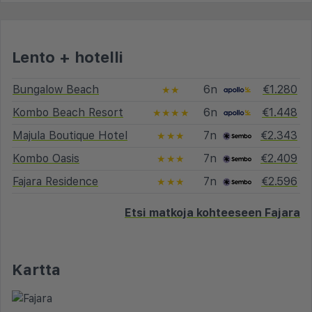
Lento + hotelli
Bungalow Beach
6n
€1.280
★★
Kombo Beach Resort
6n
€1.448
★★★★
Majula Boutique Hotel
7n
€2.343
★★★
Kombo Oasis
7n
€2.409
★★★
Fajara Residence
7n
€2.596
★★★
Etsi matkoja kohteeseen Fajara
Kartta