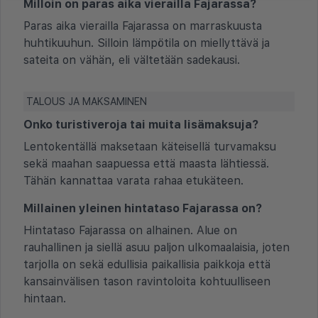
Milloin on paras aika vierailla Fajarassa?
Paras aika vierailla Fajarassa on marraskuusta
huhtikuuhun. Silloin lämpötila on miellyttävä ja
sateita on vähän, eli vältetään sadekausi.
TALOUS JA MAKSAMINEN
Onko turistiveroja tai muita lisämaksuja?
Lentokentällä maksetaan käteisellä turvamaksu
sekä maahan saapuessa että maasta lähtiessä.
Tähän kannattaa varata rahaa etukäteen.
Millainen yleinen hintataso Fajarassa on?
Hintataso Fajarassa on alhainen. Alue on
rauhallinen ja siellä asuu paljon ulkomaalaisia, joten
tarjolla on sekä edullisia paikallisia paikkoja että
kansainvälisen tason ravintoloita kohtuulliseen
hintaan.