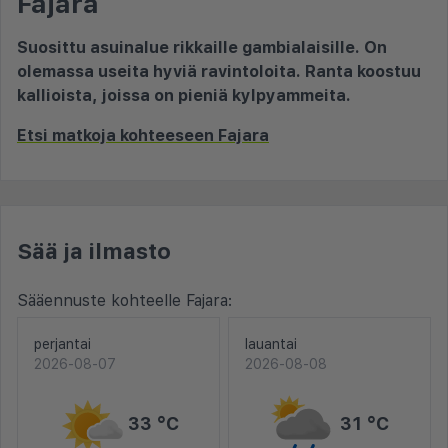
Fajara
Suosittu asuinalue rikkaille gambialaisille. On
olemassa useita hyviä ravintoloita. Ranta koostuu
kallioista, joissa on pieniä kylpyammeita.
Etsi matkoja kohteeseen Fajara
Sää ja ilmasto
Sääennuste kohteelle Fajara:
perjantai
lauantai
2026-08-07
2026-08-08
33 °C
31 °C