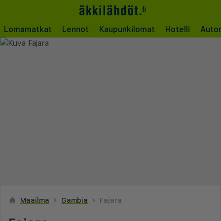
Lomamatkat
Lennot
Kaupunkilomat
Hotelli
Auto
Maailma
Gambia
Fajara