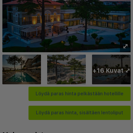
⤢
+16 Kuvat ⤢
Löydä paras hinta pelkästään hotellille
Löydä paras hinta, sisältäen lentoliput