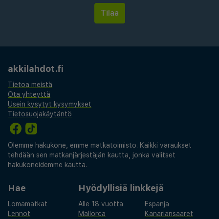
tukikohta kaupungin rikkaan historian ja kulttuurin
tutkimiseen. Nauti helppoa pääsyä museoihin,
gallerioihin ja maalauksellisiin puistoihin, kaikki
kävelymatkan päässä. Kokea mukavuutta,
kätevyyttä ja ripaus eleganssia Palazzo Rainis
akkilahdot.fi
Hotelissa.
Tietoa meistä
Ota yhteyttä
Usein kysytyt kysymykset
Tietosuojakäytäntö
Olemme hakukone, emme matkatoimisto. Kaikki varaukset
tehdään sen matkanjärjestäjän kautta, jonka valitset
hakukoneidemme kautta.
Hae
Hyödyllisiä linkkejä
Lomamatkat
Alle 18 vuotta
Espanja
Lennot
Mallorca
Kanariansaaret