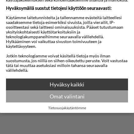
modernin mukavuuden yhdistelmään kaupungin
Hyväksymällä suostut tietojesi käyttöön seuraavasti:
sydämessä. Kauniisti restauroidussa
Käytämme laitetunnisteita ja tallennamme evästeitä laitteellesi
perintörakennuksessa sijaitseva hotelli tarjoaa
saadaksemme tietoja esimerkiksi sivuista, joilla vierailit, IP-
osoitteestasi sekä laitteesi ominaisuuksista. Pääset tutustumaan
rauhallisen pakopaikan vain muutaman askeleen
yksityiskohtaisesti käyttötarkoituksiin ja
teknologiakumppaneihimme seuraavalla välilehdellä.
päässä paikallisista nähtävyyksistä, kaupoista ja
Hylkääminen voi vaikuttaa sivuston toimivuuteen ja
käytettävyyteen.
vilkkaista ruokailuvaihtoehdoista. Vieraiden
Jotkin teknologiamme voivat käsitellä tietoja myös ilman
vastaanottaa tyylikkäät sisustukset,
suostumusta, jos niillä on siihen oikeutettu peruste. Voit vastustaa
huomaavainen palvelu ja lämmin, kutsuva
tätä tai muuttaa asetuksiasi milloin tahansa seuraavalla
välilehdellä.
tunnelma heti saapumisen hetkestä alkaen.
Näytä lisää
Hyväksy kaikki
Hotellissa on monenlaisia tyylikkäitä huoneita ja
sviittejä, jotka on huolellisesti suunniteltu
Kartta
Omat valintani
nykyaikaisilla huonekaluilla ja klassisilla
Tietosuojakäytäntömme
yksityiskohdilla. Kaikissa majoituksissa on
mukavat sängyt, ilmastointi, ilmainen Wi-Fi,
litteänäyttöiset televisiot ja tilavat kylpyhuoneet,