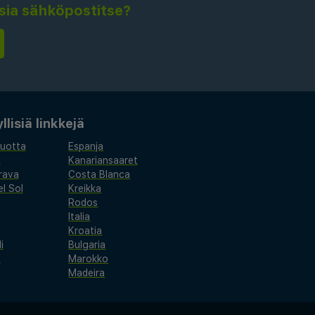
isia sähköpostitse?
lisiä linkkejä
vuotta
Espanja
a
Kanariansaaret
rava
Costa Blanca
l Sol
Kreikka
Rodos
Italia
Kroatia
i
Bulgaria
a
Marokko
Madeira