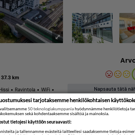
⤢
Arvo
 37.3 km
Napsauta tätä nä
Hissi
•
Ravintola
•
WiFi
•
uostumuksesi tarjotaksemme henkilökohtaisen käyttöko
ti valitsemamme
50 teknologiakumppania
hyödynnämme henkilötietoja ta
kokemuksen sekä kohdentaaksemme sisältöä ja mainoksia.
tut tietojesi käyttöön seuraavasti:
3D-animaatio
steita ja tallennamme evästeitä laitteellesi saadaksemme tietoja esimerkik
joaa modernia mukavuutta