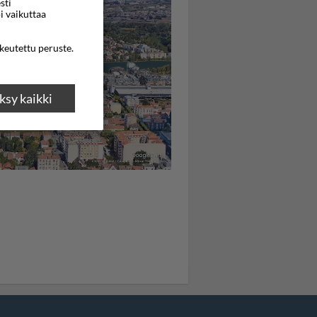
sti
i vaikuttaa
ikeutettu peruste.
sy kaikki