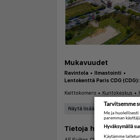
Mukavuudet
Ravintola
•
Ilmastointi
•
Lentokenttä Paris CDG (CDG):
Keittokomero
•
Kuntokeskus
•
Pysäköinti
•
Ilmastointi
Tarvitsemme s
Näytä lisää
Me ja huolellises
paremman käyttäjä
Hyväksymällä suos
Tietoja hotellista
Käytämme laitetunni
All Suites Choisy Le Roi tar