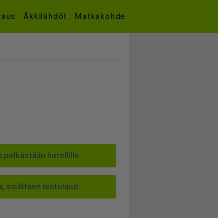
raus
Äkkilähdöt
Matkakohde
 pelkästään hotellille
, sisältäen lentoliput