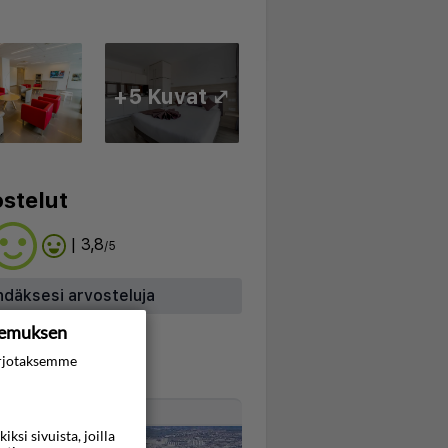
+5 Kuvat ⤢
stelut
| 3,8
/5
hdäksesi arvosteluja
kemuksen
rjotaksemme
Kartta
si sivuista, joilla