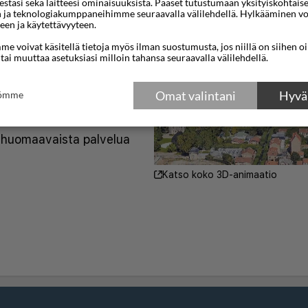
teestasi sekä laitteesi ominaisuuksista. Pääset tutustumaan yksityiskohtaise
n ja teknologiakumppaneihimme seuraavalla välilehdellä. Hylkääminen vo
le-Roin sydämessä, vain
een ja käytettävyyteen.
isin keskustasta. Tämä
e voivat käsitellä tietoja myös ilman suostumusta, jos niillä on siihen o
 tai muuttaa asetuksiasi milloin tahansa seuraavalla välilehdellä.
ellinen sekä
oille, ja se tarjoaa helpon
Omat valintani
Hyväk
tömme
 ja lähistön
hdollisuus nauttia
 huomaavaista palvelua
Katso koko 3D-animaatio
ä, jotka on suunniteltu
en. Jokaisessa sviitissä
one ilmaisilla
sio ja työpöytä. Joissakin
a, joka on täydellinen
tävyys- tai kokouspäivän