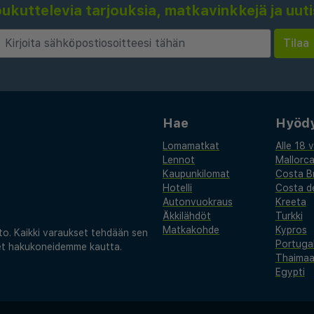
kuttelevia tarjouksia, matkavinkkejä ja uut
oaa joukon mukavuuksia,
Aloita aamusi herkullisella
essä ilmaisella Wi-Fi:llä
ä paikan päällä olevaa
ös turvallista pysäköintiä
Hae
Hyödyl
kavuudeksesi.
Lomamatkat
Alle 18 
Lennot
Mallorc
 jokea ja paikallisia
Kaupunkilomat
Costa B
itettu tutkimaan laajempaa
Hotelli
Costa de
Autonvuokraus
Kreeta
ijaitseva RER-asema
Äkkilähdöt
Turkki
aamerkkeihin, kuten
Matkakohde
Kypros
. Kaikki varaukset tehdään sen
Portugal
fel-tornille. Olitpa
set hakukoneidemme kautta.
Thaima
, All Suites Choisy Le Roi
Egypti
eikkailullesi.