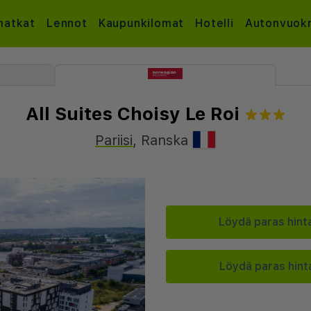
atkat
Lennot
Kaupunkilomat
Hotelli
Autonvuok
All Suites Choisy Le Roi
Pariisi
,
Ranska
Löydä paras hinta
Löydä paras hinta