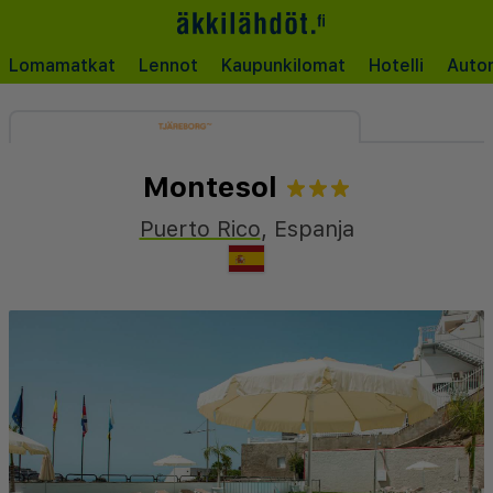
Lomamatkat
Lennot
Kaupunkilomat
Hotelli
Auto
Montesol
Puerto Rico
,
Espanja