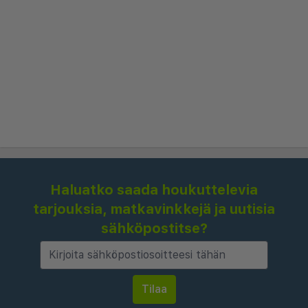
tutustumaan Gran Canarian upeaan luontoon,
suosittelemme varaamaan auton tai osallistumaan
jollekin mielenkiintoisista retkistämme.
Haluatko saada houkuttelevia
tarjouksia, matkavinkkejä ja uutisia
sähköpostitse?