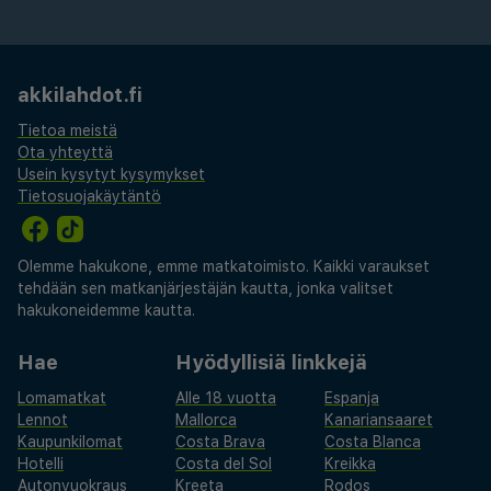
akkilahdot.fi
Tietoa meistä
Ota yhteyttä
Usein kysytyt kysymykset
Tietosuojakäytäntö
Olemme hakukone, emme matkatoimisto. Kaikki varaukset
tehdään sen matkanjärjestäjän kautta, jonka valitset
hakukoneidemme kautta.
Hae
Hyödyllisiä linkkejä
Lomamatkat
Alle 18 vuotta
Espanja
Lennot
Mallorca
Kanariansaaret
Kaupunkilomat
Costa Brava
Costa Blanca
Hotelli
Costa del Sol
Kreikka
Autonvuokraus
Kreeta
Rodos