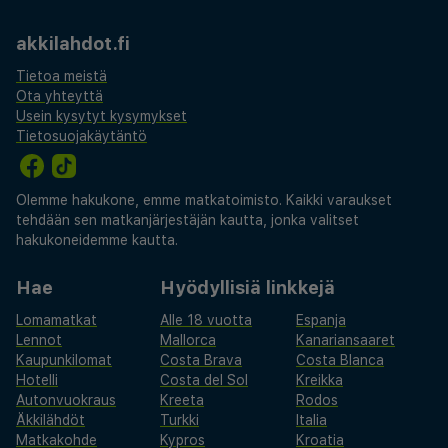
akkilahdot.fi
Tietoa meistä
Ota yhteyttä
Usein kysytyt kysymykset
Tietosuojakäytäntö
Olemme hakukone, emme matkatoimisto. Kaikki varaukset
tehdään sen matkanjärjestäjän kautta, jonka valitset
hakukoneidemme kautta.
Hae
Hyödyllisiä linkkejä
Lomamatkat
Alle 18 vuotta
Espanja
Lennot
Mallorca
Kanariansaaret
Kaupunkilomat
Costa Brava
Costa Blanca
Hotelli
Costa del Sol
Kreikka
Autonvuokraus
Kreeta
Rodos
Äkkilähdöt
Turkki
Italia
Matkakohde
Kypros
Kroatia