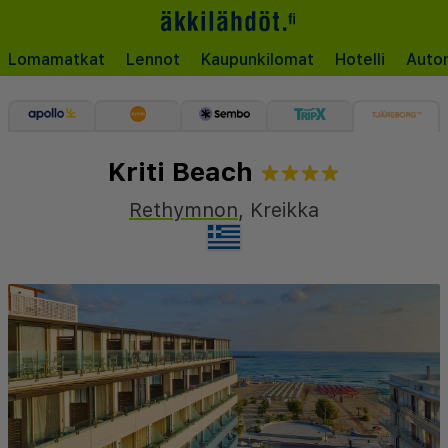
Lomamatkat
Lennot
Kaupunkilomat
Hotelli
Auto
Kriti Beach
Rethymnon
,
Kreikka