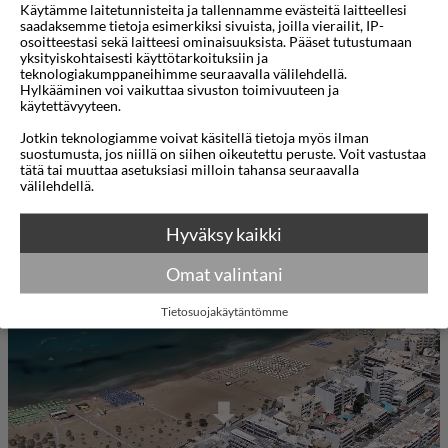
Käytämme laitetunnisteita ja tallennamme evästeitä laitteellesi
Rantapromenadilla on mukava juosta aamuisin
saadaksemme tietoja esimerkiksi sivuista, joilla vierailit, IP-
osoitteestasi sekä laitteesi ominaisuuksista. Pääset tutustumaan
lenkki ennen aamiaista tai lähteä illallisen jälkeen
yksityiskohtaisesti käyttötarkoituksiin ja
teknologiakumppaneihimme seuraavalla välilehdellä.
iltakävelylle meren rannalle.
Hylkääminen voi vaikuttaa sivuston toimivuuteen ja
käytettävyyteen.
Hotellissa on pieni allasalue, jossa on mukava
Jotkin teknologiamme voivat käsitellä tietoja myös ilman
rentoutua, sekä lämmitetty sisäuima-allas. Jos
suostumusta, jos niillä on siihen oikeutettu peruste. Voit vastustaa
tätä tai muuttaa asetuksiasi milloin tahansa seuraavalla
mieluummin pulahdat meriveteen, ranta on vain
välilehdellä.
muutaman askeleen päässä. Rannalla on hotellin
Näytä lisää
Hyväksy kaikki
vieraiden käytettävissä aurinkotuoleja ja -varjoja.
Omat valintani
Kartta
3D-animaatio
Kriti Beachissä on kaksi ravintolaa, buffetravintola
ja à la carte -ravintola, jossa voit nauttia
Tietosuojakäytäntömme
kansainvälisiä ruokia illallisella. Buffetaamiainen
sisältyy hintaan. Jos haluat viettää erityisen
mukavan loman, varaa puoli- tai täysihoito jo
ennen matkaa. Hotellissa on myös baari, josta voit