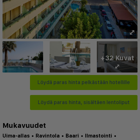
⤢
+32 Kuvat
⤢
Löydä paras hinta pelkästään hotellille
Löydä paras hinta, sisältäen lentoliput
Mukavuudet
Uima-allas
•
Ravintola
•
Baari
•
Ilmastointi
•