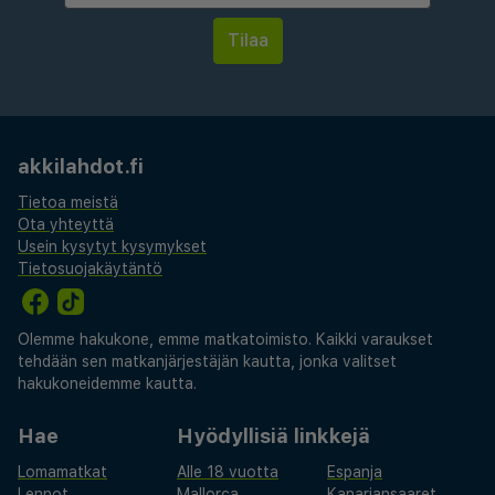
ympäristöä ja helppoa pääsyä julkiseen
liikenteeseen, varmistaen, että saat kaiken irti
ajastasi Prahassa.
akkilahdot.fi
Tietoa meistä
Ota yhteyttä
Usein kysytyt kysymykset
Tietosuojakäytäntö
Olemme hakukone, emme matkatoimisto. Kaikki varaukset
tehdään sen matkanjärjestäjän kautta, jonka valitset
hakukoneidemme kautta.
Hae
Hyödyllisiä linkkejä
Lomamatkat
Alle 18 vuotta
Espanja
Lennot
Mallorca
Kanariansaaret