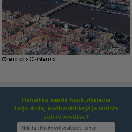
Aloita aamusi herkullisella aamiaisella, joka
tarjoillaan hotellin valoisassa ruokailutilassa, jossa
on monia tuoreita vaihtoehtoja jokaiseen makuun.
Ystävällinen vastaanottovirkailijamme on
käytettävissä ympäri vuorokauden auttamaan
paikallisissa suosituksissa, retkivarauksissa ja
Katso koko 3D-animaatio
kuljetusjärjestelyissä, jotta vierailusi sujuisi
mahdollisimman sujuvasti.
Hotel Augustus et Otto sijaitsee ihanteellisesti
kävelymatkan päässä Prahan
Haluatko saada houkuttelevia
vanhastakaupungista, Kaarlen sillasta ja vilkkaista
tarjouksia, matkavinkkejä ja uutisia
ostos- ja ravintola-alueista. Olitpa sitten
sähköpostitse?
matkustamassa nähtävyyksien vuoksi tai
liiketoimintaa varten, arvostat hotellin rauhallista