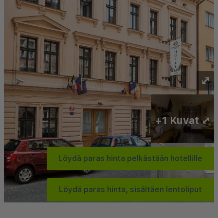
⤢
+1 Kuvat ⤢
Löydä paras hinta pelkästään hotellille
Löydä paras hinta, sisältäen lentoliput