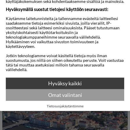
käyttäjäkokemuksen sekä kohdentaaksemme sisältöä ja mainoksia.
mukautuvan ja kätevän majoituksen vain
Hyväksymällä suostut tietojesi käyttöön seuraavasti:
muutaman askeleen päässä Vltava-joesta ja
Käytämme laitetunnisteita ja tallennamme evästeitä laitteellesi
saadaksemme tietoja esimerkiksi sivuista, joilla vierailit, IP-
kaupungin tärkeimmistä nähtävyyksistä. Tämä
osoitteestasi sekä laitteesi ominaisuuksista. Pääset tutustumaan
viehättävä boutique-hotelli yhdistää historiallista
yksityiskohtaisesti käyttötarkoituksiin ja
teknologiakumppaneihimme seuraavalla välilehdellä.
arkkitehtuuria moderneihin mukavuuksiin, luoden
Hylkääminen voi vaikuttaa sivuston toimivuuteen ja
käytettävyyteen.
lämpimän ja kutsuvan tunnelman sekä vapaa-ajan
Jotkin teknologiamme voivat käsitellä tietoja myös ilman
että liikematkailijoille.
suostumusta, jos niillä on siihen oikeutettu peruste. Voit vastustaa
tätä tai muuttaa asetuksiasi milloin tahansa seuraavalla
välilehdellä.
Jokainen vierashuone on huolellisesti suunniteltu
mukavuutta ajatellen, ja niissä on ilmastointi,
Näytä lisää
Hyväksy kaikki
ilmainen Wi-Fi, taulutelevisio ja oma kylpyhuone
Omat valintani
ilmaisilla hygieniatuotteilla. Valitse mukavista
Kartta
3D-animaatio
yhden hengen huoneista, tilavista kahden hengen
Tietosuojakäytäntömme
huoneista tai perheystävällisistä sviiteistä, jotka
kaikki on varustettu takaamaan rauhallinen yöuni
päivän jälkeen kaupungin tutkimisesta.