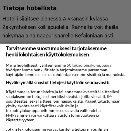
Maksuton WiFi huoneissa/huoneistoissa
•
Tietoja hotellista
Liikenne: Paikallisliikennettä
Hotelli sijaitsee pienessä Alykanasin kylässä
Zakynthoksen koillispuolella. Rannalta voit ihailla
näkymää aina naapurisaarelle Kefaloniaan asti.
Altaita jokaiseen makuun
Tarvitsemme suostumuksesi tarjotaksemme
henkilökohtaisen käyttökokemuksen
Täällä pääset valitsemaan useasta altaasta.
Me ja huolellisesti valitsemamme
50 teknologiakumppania
Pääaltaan lisäksi hotellilla on:
hyödynnämme henkilötietoja tarjotaksemme paremman
käyttäjäkokemuksen sekä kohdentaaksemme sisältöä ja mainoksia.
Aktiviteettiallas urheiluun, esim. lentopalloon
Hyväksymällä suostut tietojesi käyttöön seuraavasti:
Matala lastenallas
Käytämme laitetunnisteita ja tallennamme evästeitä laitteellesi
Pieni allas aivan rannan äärellä
saadaksemme tietoja esimerkiksi sivuista, joilla vierailit, IP-
Mini-vesipuisto ja kolme vesiliukumäkeä
osoitteestasi sekä laitteesi ominaisuuksista. Pääset tutustumaan
yksityiskohtaisesti käyttötarkoituksiin ja
...aurinkotuoleja ja -varjoja altailla ja nurmikolla
Näytä lisää
teknologiakumppaneihimme seuraavalla välilehdellä.
Hylkääminen voi vaikuttaa sivuston toimivuuteen ja
aivan rannan yläpuolella.
käytettävyyteen.
Kartta
3D-animaatio
Huomioi, että hotelli edellyttää vähintään yhden
Jotkin teknologiamme voivat käsitellä tietoja myös ilman