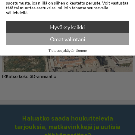
suostumusta, jos niillä on siihen oikeutettu peruste. Voit vastustaa
henkilön jokaisella varauksella olevan yli 18-
tätä tai muuttaa asetuksiasi milloin tahansa seuraavalla
välilehdellä.
vuotias.
Hyväksy kaikki
Omat valintani
Tietosuojakäytäntömme
Katso koko 3D-animaatio
Haluatko saada houkuttelevia
tarjouksia, matkavinkkejä ja uutisia