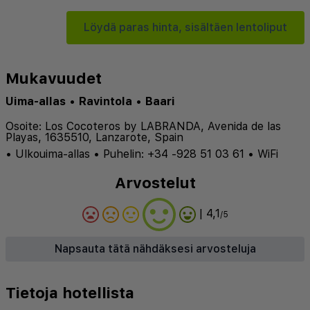
Löydä paras hinta, sisältäen lentoliput
Mukavuudet
Uima-allas
•
Ravintola
•
Baari
Osoite: Los Cocoteros by LABRANDA, Avenida de las
Playas, 1635510, Lanzarote, Spain
•
Ulkouima-allas
•
Puhelin: +34 -928 51 03 61
•
WiFi
Arvostelut
| 4,1
/5
Napsauta tätä nähdäksesi arvosteluja
Tietoja hotellista