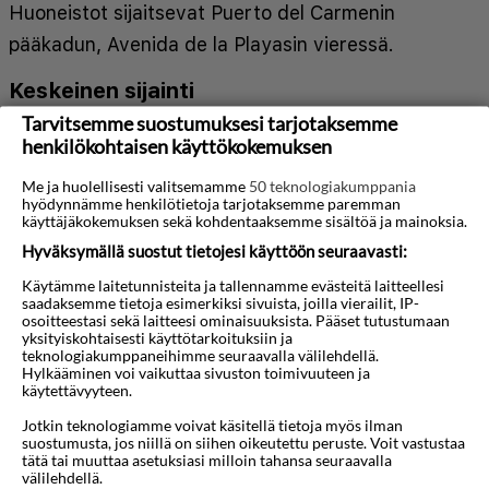
Huoneistot sijaitsevat Puerto del Carmenin
pääkadun, Avenida de la Playasin vieressä.
Keskeinen sijainti
Tarvitsemme suostumuksesi tarjotaksemme
Asut lähellä Puerto del Carmenin huvielämää ja
henkilökohtaisen käyttökokemuksen
suurta ranta-aluetta. Rannalla on aurinkotuoleja-
Me ja huolellisesti valitsemamme
50 teknologiakumppania
ja varjoja.
hyödynnämme henkilötietoja tarjotaksemme paremman
käyttäjäkokemuksen sekä kohdentaaksemme sisältöä ja mainoksia.
Hotellilla on myös maksuton WiFi tietyillä alueilla.
Hyväksymällä suostut tietojesi käyttöön seuraavasti:
Käytämme laitetunnisteita ja tallennamme evästeitä laitteellesi
Kartta
saadaksemme tietoja esimerkiksi sivuista, joilla vierailit, IP-
osoitteestasi sekä laitteesi ominaisuuksista. Pääset tutustumaan
yksityiskohtaisesti käyttötarkoituksiin ja
teknologiakumppaneihimme seuraavalla välilehdellä.
Hylkääminen voi vaikuttaa sivuston toimivuuteen ja
käytettävyyteen.
Jotkin teknologiamme voivat käsitellä tietoja myös ilman
suostumusta, jos niillä on siihen oikeutettu peruste. Voit vastustaa
tätä tai muuttaa asetuksiasi milloin tahansa seuraavalla
välilehdellä.