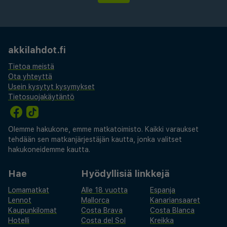
akkilahdot.fi
Tietoa meistä
Ota yhteyttä
Usein kysytyt kysymykset
Tietosuojakäytäntö
Olemme hakukone, emme matkatoimisto. Kaikki varaukset
tehdään sen matkanjärjestäjän kautta, jonka valitset
hakukoneidemme kautta.
Hae
Hyödyllisiä linkkejä
Lomamatkat
Alle 18 vuotta
Espanja
Lennot
Mallorca
Kanariansaaret
Kaupunkilomat
Costa Brava
Costa Blanca
Hotelli
Costa del Sol
Kreikka