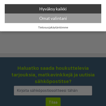
Hyväksy kaikki
Omat valintani
Tietosuojakäytäntömme
Haluatko saada houkuttelevia
tarjouksia, matkavinkkejä ja uutisia
sähköpostitse?