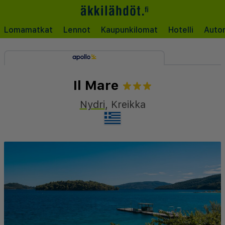
Lomamatkat
Lennot
Kaupunkilomat
Hotelli
Auto
Il Mare
Nydri
,
Kreikka