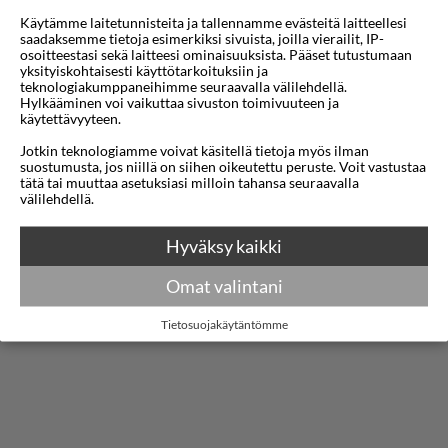
Käytämme laitetunnisteita ja tallennamme evästeitä laitteellesi
rauhaa, hyvää sijaintia ja paikallista charmia!
saadaksemme tietoja esimerkiksi sivuista, joilla vierailit, IP-
osoitteestasi sekä laitteesi ominaisuuksista. Pääset tutustumaan
yksityiskohtaisesti käyttötarkoituksiin ja
Il Mare on perheomisteinen, hyvin hoidettu ja
teknologiakumppaneihimme seuraavalla välilehdellä.
erittäin suosittu asiakkaidemme keskuudessa, eikä
Hylkääminen voi vaikuttaa sivuston toimivuuteen ja
käytettävyyteen.
vähiten rennon tunnelman ja loistavan sijainnin
Jotkin teknologiamme voivat käsitellä tietoja myös ilman
ansiosta. Hotellissa on rannalla snackbaari, joka
suostumusta, jos niillä on siihen oikeutettu peruste. Voit vastustaa
tätä tai muuttaa asetuksiasi milloin tahansa seuraavalla
on avoinna aamusta keskiyöhön. Täällä tarjoillaan
Näytä lisää
välilehdellä.
aamiaista, kevyempiä aterioita, välipaloja ja
Hyväksy kaikki
juomia. Ranta koostuu pienistä pyörökivistä ja
Kartta
täällä on aurinkotuoleja sekä vesiurheilulajeja
Omat valintani
lisämaksusta. Wifi koko hotellilla.
Tietosuojakäytäntömme
Pysäköintimahdollisuus hotellialueella, paikkoja
rajoitetusti. Jos kaipaat hieman enemmän elämää
ympärillesi, Nidrin ravintolat, tavernat ja pienet
kaupat ovat lyhyen kävelymatkan päässä.