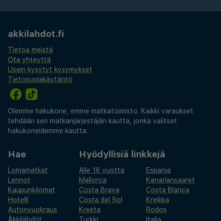
akkilahdot.fi
Tietoa meistä
Ota yhteyttä
Usein kysytyt kysymykset
Tietosuojakäytäntö
Olemme hakukone, emme matkatoimisto. Kaikki varaukset
tehdään sen matkanjärjestäjän kautta, jonka valitset
hakukoneidemme kautta.
Hae
Hyödyllisiä linkkejä
Lomamatkat
Alle 18 vuotta
Espanja
Lennot
Mallorca
Kanariansaaret
Kaupunkilomat
Costa Brava
Costa Blanca
Hotelli
Costa del Sol
Kreikka
Autonvuokraus
Kreeta
Rodos
Äkkilähdöt
Turkki
Italia