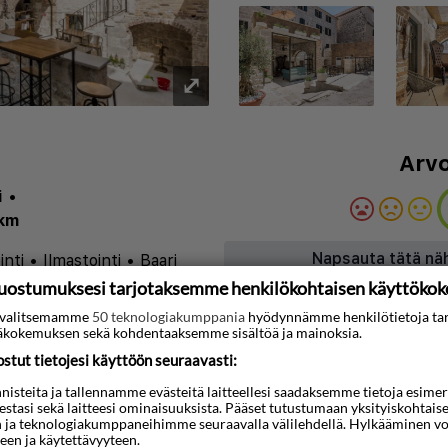
⤢
Arvo
i
•
 km
Napsauta tätä nä
inti
•
Ilmastointi
•
Baari
uostumuksesi tarjotaksemme henkilökohtaisen käyttöko
ti valitsemamme
50 teknologiakumppania
hyödynnämme henkilötietoja ta
3D-animaatio
kokemuksen sekä kohdentaaksemme sisältöä ja mainoksia.
 Quaint & Elegant
tut tietojesi käyttöön seuraavasti:
tlaatuisen majoituksen
steita ja tallennamme evästeitä laitteellesi saadaksemme tietoja esimerkik
teestasi sekä laitteesi ominaisuuksista. Pääset tutustumaan yksityiskohtaise
istoriallista viehätystä
n ja teknologiakumppaneihimme seuraavalla välilehdellä. Hylkääminen vo
een ja käytettävyyteen.
e sijaitsee vain lyhyen