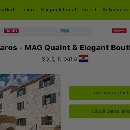
atkat
Lennot
Kaupunkilomat
Hotelli
Autonvuok
Varos - MAG Quaint & Elegant Bout
Split
,
Kroatia
Löydä paras hinta
Löydä paras hinta