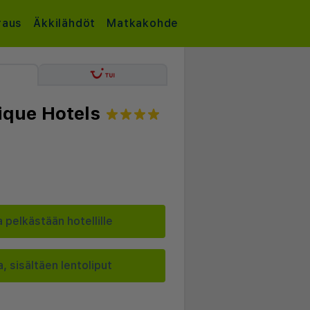
raus
Äkkilähdöt
Matkakohde
ique Hotels
 pelkästään hotellille
, sisältäen lentoliput