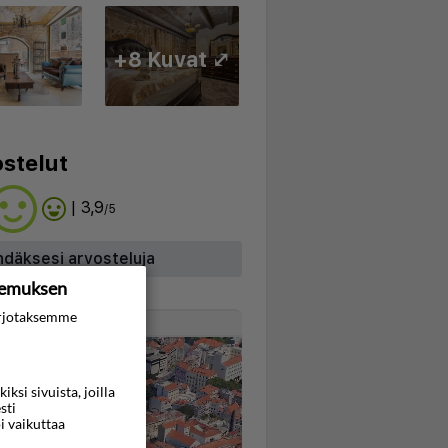
+8 Kuvat ⤢
stelut
| 3,9
/5
hdäksesi arvosteluja
kemuksen
rjotaksemme
Kartta
si sivuista, joilla
sti
i vaikuttaa