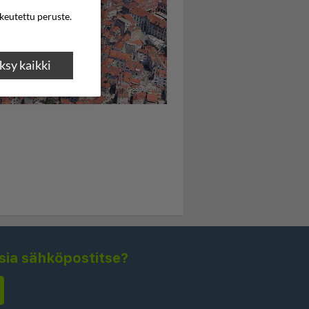
ikeutettu peruste.
sy kaikki
isia sähköpostitse?