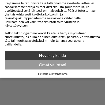
yhdistelmän mukavuutta ja käytännöllisyyttä, mikä
Käytämme laitetunnisteita ja tallennamme evästeitä laitteellesi
saadaksemme tietoja esimerkiksi sivuista, joilla vierailit, IP-
tekee siitä ihanteellisen valinnan sekä
osoitteestasi sekä laitteesi ominaisuuksista. Pääset tutustumaan
yksityiskohtaisesti käyttötarkoituksiin ja
lomamatkailijoille että liikematkailijoille.
teknologiakumppaneihimme seuraavalla välilehdellä.
Hylkääminen voi vaikuttaa sivuston toimivuuteen ja
Ympäröitynä rehevällä Välimeren kasvillisuudella ja
käytettävyyteen.
lähellä historiallista kaupungin keskustaa, vieraat
Jotkin teknologiamme voivat käsitellä tietoja myös ilman
voivat nauttia helposta pääsystä paikallisiin
suostumusta, jos niillä on siihen oikeutettu peruste. Voit vastustaa
tätä tai muuttaa asetuksiasi milloin tahansa seuraavalla
Näytä lisää
nähtävyyksiin, rantoihin ja elinvoimaisiin
välilehdellä.
kulttuurikohteisiin.
Kartta
Hyväksy kaikki
Hotelli tarjoaa erilaisia hyvin varustettuja huoneita
Omat valintani
ja sviittejä, jotka on suunniteltu nykyaikaisella
sisustuksella ja rauhoittavilla väreillä. Kaikissa
Tietosuojakäytäntömme
majoituksissa on mukavat sängyt, ilmastointi,
ilmainen Wi-Fi, taulutelevisiot ja omat
kylpyhuoneet ilmaisilla hygieniatuotteilla. Monissa
huoneissa on parvekkeet, joista avautuu upeat