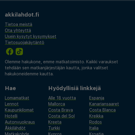
palvelullaan ja erinomaisilla tiloillaan Aminess Vival
Maestral Hotelli takaa unohtumatonta oleskelua
akkilahdot.fi
Istrian rannikolla. Etsitpä sitten rentoutumista
Tietoa meistä
meren äärellä, jännittäviä vesilajeja tai
Ota yhteyttä
kulttuuriseikkailuja Novigradissa, tämä hotelli
Usein kysytyt kysymykset
Tietosuojakäytäntö
tarjoaa täydellisen tukikohdan kroatialaiselle
lomallesi.
Olemme hakukone, emme matkatoimisto. Kaikki varaukset
tehdään sen matkanjärjestäjän kautta, jonka valitset
hakukoneidemme kautta.
Hae
Hyödyllisiä linkkejä
Lomamatkat
Alle 18 vuotta
Espanja
Lennot
Mallorca
Kanariansaaret
Kaupunkilomat
Costa Brava
Costa Blanca
Hotelli
Costa del Sol
Kreikka
Autonvuokraus
Kreeta
Rodos
Äkkilähdöt
Turkki
Italia
Matkakohde
Kypros
Kroatia