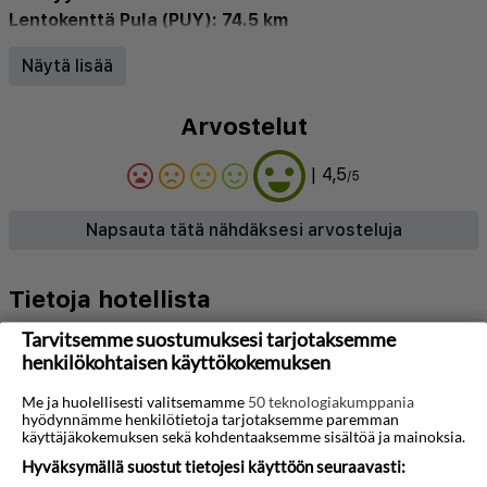
Lentokenttä Pula (PUY): 74.5 km
Kuntokeskus
•
Sisä allas
•
Hissi
•
Ulkoallas
•
Näytä lisää
Ravintola
•
Kylpylä
•
Sopii lapsille
•
WiFi
•
Lastenallas
•
Pysäköinti
•
Ilmastointi
•
Baari
•
Arvostelut
Allasbaari
| 4,5
/5
Napsauta tätä nähdäksesi arvosteluja
Tietoja hotellista
Tarvitsemme suostumuksesi tarjotaksemme
Tervetuloa Aminess Vival Maestral Hotelliin,
henkilökohtaisen käyttökokemuksen
moderniin merenrantakohteeseen, joka sijaitsee
vain muutaman askeleen päässä kimaltelevasta
Me ja huolellisesti valitsemamme
50 teknologiakumppania
hyödynnämme henkilötietoja tarjotaksemme paremman
Adrianmeren rannikosta Novigradissa, Kroatiassa.
käyttäjäkokemuksen sekä kohdentaaksemme sisältöä ja mainoksia.
Tämä kutsuva hotelli tarjoaa täydellisen
Hyväksymällä suostut tietojesi käyttöön seuraavasti: