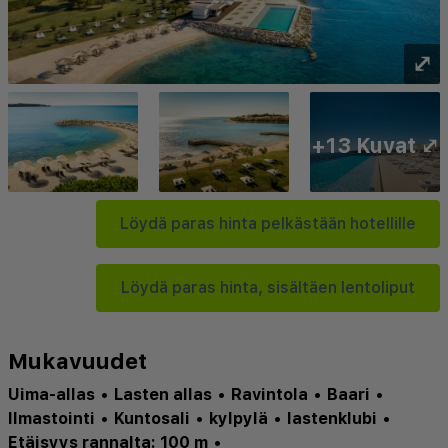
⤢
+13 Kuvat ⤢
Löydä paras hinta pelkästään hotellille
Löydä paras hinta, sisältäen lentoliput
Mukavuudet
Uima-allas
•
Lasten allas
•
Ravintola
•
Baari
•
Ilmastointi
•
Kuntosali
•
kylpylä
•
lastenklubi
•
Etäisyys rannalta: 100 m
•