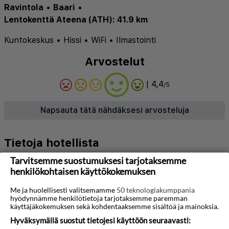
Ravintola
•
Baari
•
Lentokenttä Ateena (ATH): 41.9 km
Kuntokeskus
•
Hissi
•
WiFi
•
Ilmastointi
Arvostelut
| 4,4
/5
Napsauta tätä nähdäksesi arvosteluja
Tietoja hotellista
Tarvitsemme suostumuksesi tarjotaksemme
Casual Kubic Athens on moderni hotelli, joka
henkilökohtaisen käyttökokemuksen
sijaitsee Ateenan sydämessä, vain lyhyen
Me ja huolellisesti valitsemamme
50 teknologiakumppania
kävelymatkan päässä Omonia-aukiolta ja lähellä
hyödynnämme henkilötietoja tarjotaksemme paremman
kaupungin pääkohteita. Hotelli tarjoaa helpon
käyttäjäkokemuksen sekä kohdentaaksemme sisältöä ja mainoksia.
Hyväksymällä suostut tietojesi käyttöön seuraavasti:
pääsyn vilkkaaseen keskustaan, jossa Akropolis,