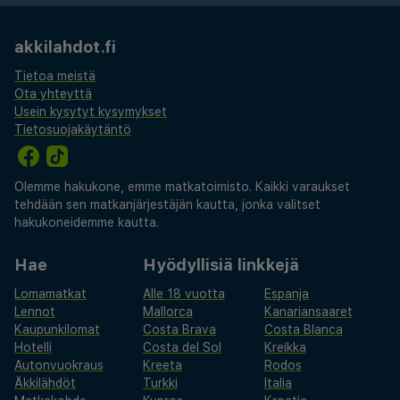
katseluun. Huomioithan, että ilmastokriisin
kestävyysveroa maksetaan paikallisesti
akkilahdot.fi
saapuessasi. Olitpa sitten kesällä tai talvella,
Tietoa meistä
Casual Kubic Athens tarjoaa tervetulleen
Ota yhteyttä
tukikohdan oleskelullesi Kreikan pääkaupungissa.
Usein kysytyt kysymykset
Tietosuojakäytäntö
Olemme hakukone, emme matkatoimisto. Kaikki varaukset
tehdään sen matkanjärjestäjän kautta, jonka valitset
hakukoneidemme kautta.
Hae
Hyödyllisiä linkkejä
Lomamatkat
Alle 18 vuotta
Espanja
Lennot
Mallorca
Kanariansaaret
Kaupunkilomat
Costa Brava
Costa Blanca
Hotelli
Costa del Sol
Kreikka
Autonvuokraus
Kreeta
Rodos
Äkkilähdöt
Turkki
Italia