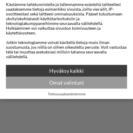
Plaka ja Monastiraki ovat kaikki ulottuvilla. Vierailla
Käytämme laitetunnisteita ja tallennamme evästeitä laitteellesi
saadaksemme tietoja esimerkiksi sivuista, joilla vierailit, IP-
on mahdollisuus nauttia mukavasta oleskelusta
osoitteestasi sekä laitteesi ominaisuuksista. Pääset tutustumaan
yksityiskohtaisesti käyttötarkoituksiin ja
tyylikkäässä ympäristössä, joka on täydellinen
teknologiakumppaneihimme seuraavalla välilehdellä.
Hylkääminen voi vaikuttaa sivuston toimivuuteen ja
sekä vapaa-ajan että liikematkailijoille, jotka
käytettävyyteen.
haluavat tutustua Ateenaan.
Jotkin teknologiamme voivat käsitellä tietoja myös ilman
suostumusta, jos niillä on siihen oikeutettu peruste. Voit vastustaa
Hotelli tarjoaa nykyaikaisia huoneita, joissa on
tätä tai muuttaa asetuksiasi milloin tahansa seuraavalla
Näytä lisää
välilehdellä.
ilmastointi, äänieristetyt ikkunat, ilmainen Wi-Fi ja
älytelevisiot. Jokainen huone on suunniteltu
Kartta
Hyväksy kaikki
mukavuutta ja käytännöllisyyttä ajatellen,
Omat valintani
vaihtoehtoja on saatavilla mukavista yhden
Tietosuojakäytäntömme
hengen huoneista tilaviin perhehuoneisiin.
Yksityiset kylpyhuoneet ovat varustettu kävelyyn
johtavilla suihkuilla ja ilmaisilla hygieniatuotteilla,
mikä takaa rentouttavan kokemuksen
nähtävyyksien kiertämisen jälkeen.