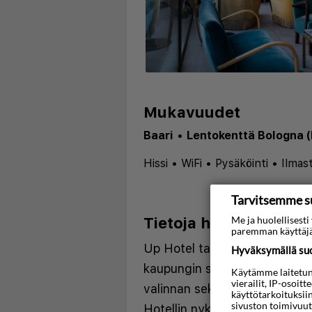
Mukavuudet
Baari
•
Lentokenttä Bologna (
Hissi
•
WiFi
•
Pysäköinti
•
Ilmast
Tarvitsemme s
Me ja huolellises
Tietoja hotellista
paremman käyttäjä
Up Hotel tarjoaa modernin ja
Hyväksymällä suos
kaupungin sydämessä, mikä te
Käytämme laitetunni
vierailit, IP-osoit
valinnan sekä liikematkailijoill
käyttötarkoituksii
sivuston toimivuut
Hotellin nykyaikainen muotoilu