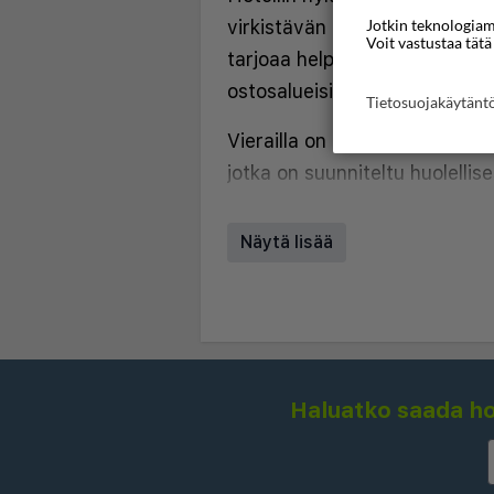
Jotkin teknologiamm
virkistävän ympäristön, kun ta
Voit vastustaa tätä
tarjoaa helpon pääsyn suositt
ostosalueisiin ja julkiseen lii
Tietosuojakäytän
Vierailla on mahdollisuus vali
jotka on suunniteltu huolellis
Kaikissa majoituksissa on yle
ilmastointi, ilmainen Wi-Fi, litt
Näytä lisää
työtilat. Valituissa huoneiss
mikä lisää ylimääräistä inspir
Aloita päiväsi herkullisella aam
kirkkaassa ja ilmavassa ruokai
Haluatko saada hou
illalla hotellin viihtyisässä l
vastaanotto on aina käytett
paikallisissa suosituksissa, ku