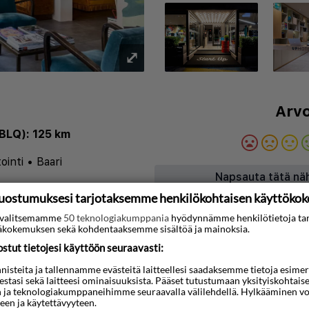
⤢
Arvo
BLQ): 125 km
ointi
•
Baari
Napsauta tätä nä
uostumuksesi tarjotaksemme henkilökohtaisen käyttöko
ti valitsemamme
50 teknologiakumppania
hyödynnämme henkilötietoja ta
Kartta
kokemuksen sekä kohdentaaksemme sisältöä ja mainoksia.
 tervetulleen majoituksen
tut tietojesi käyttöön seuraavasti:
kee siitä ihanteellisen
steita ja tallennamme evästeitä laitteellesi saadaksemme tietoja esimerkik
teestasi sekä laitteesi ominaisuuksista. Pääset tutustumaan yksityiskohtaise
e että lomamatkailijoille.
n ja teknologiakumppaneihimme seuraavalla välilehdellä. Hylkääminen vo
een ja käytettävyyteen.
 ja elävä ilmapiiri luovat