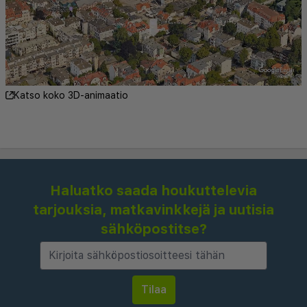
Palveluihin kuuluu myös huonepalvelu
(rajoitettuina aikoina). Päätä päiväsi nauttimalla
muutama drinkki baarissa. Maksullinen mukaan
otettava tarjotaan päivittäin klo 7.00–11.00.
Katso koko 3D-animaatio
Haluatko saada houkuttelevia
tarjouksia, matkavinkkejä ja uutisia
sähköpostitse?