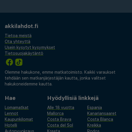
akkilahdot.fi
Tietoa meistä
Ota yhteyttä
Usein kysytyt kysymykset
Tietosuojakäytäntö
Olemme hakukone, emme matkatoimisto. Kaikki varaukset
tehdään sen matkanjärjestäjän kautta, jonka valitset
hakukoneidemme kautta.
Hae
Hyödyllisiä linkkejä
Lomamatkat
Alle 18 vuotta
Espanja
Lennot
Mallorca
Kanariansaaret
Kaupunkilomat
Costa Brava
Costa Blanca
Hotelli
Costa del Sol
Kreikka
Autonvuokraus
Kreeta
Rodos