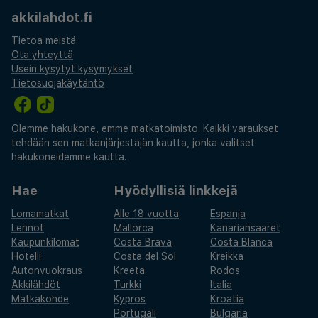
etsivät luovaa ja mukavaa tukikohtaa yhdessä
akkilahdot.fi
Euroopan jännittävimmistä kaupungeista.
Tietoa meistä
Ota yhteyttä
Usein kysytyt kysymykset
Tietosuojakäytäntö
Olemme hakukone, emme matkatoimisto. Kaikki varaukset
tehdään sen matkanjärjestäjän kautta, jonka valitset
hakukoneidemme kautta.
Hae
Hyödyllisiä linkkejä
Lomamatkat
Alle 18 vuotta
Espanja
Lennot
Mallorca
Kanariansaaret
Kaupunkilomat
Costa Brava
Costa Blanca
Hotelli
Costa del Sol
Kreikka
Autonvuokraus
Kreeta
Rodos
Äkkilähdöt
Turkki
Italia
Matkakohde
Kypros
Kroatia
Portugali
Bulgaria