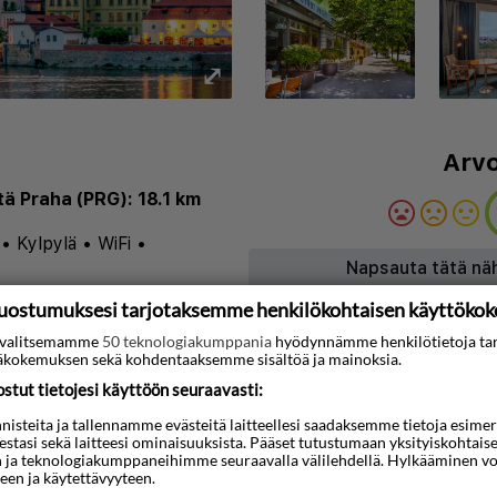
⤢
Arvo
ä Praha (PRG): 18.1 km
•
Kylpylä
•
WiFi
•
Napsauta tätä nä
uostumuksesi tarjotaksemme henkilökohtaisen käyttöko
Kartta
ti valitsemamme
50 teknologiakumppania
hyödynnämme henkilötietoja ta
kokemuksen sekä kohdentaaksemme sisältöä ja mainoksia.
eading Hotels tarjoaa
tut tietojesi käyttöön seuraavasti:
aassa Prahan kaupungissa.
steita ja tallennamme evästeitä laitteellesi saadaksemme tietoja esimerkik
sovice-kaupunginosassa,
teestasi sekä laitteesi ominaisuuksista. Pääset tutustumaan yksityiskohtaise
n ja teknologiakumppaneihimme seuraavalla välilehdellä. Hylkääminen vo
kaupungin historialliselle
een ja käytettävyyteen.