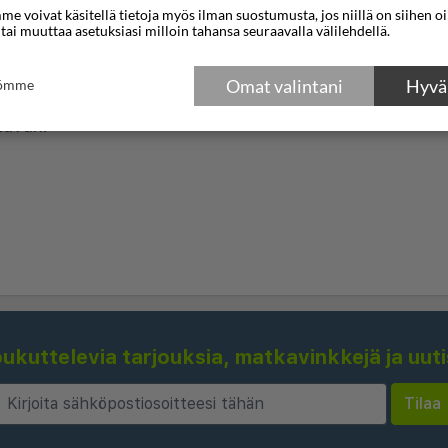
vyyksille ja julkiselle
e voivat käsitellä tietoja myös ilman suostumusta, jos niillä on siihen o
 tai muuttaa asetuksiasi milloin tahansa seuraavalla välilehdellä.
tkustamassa liiketoimintaa
stat moderneja
Omat valintani
Hyväk
tömme
palvelua, jotka tekevät
tävän.
 huoneita, jokainen
ustuksella ja
. Vierailla on mahdollisuus
tai Executive-huoneiden
villa sängyillä,
llä, taulutelevisioilla ja
 huoneet tarjoavat
kuttelevia tarjouksia, matkavinkkejä ja uut
oiset tarjoavat lisätilaa
iaisbuffetilla, joka