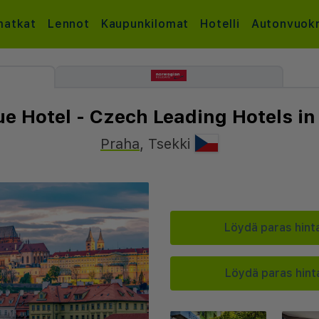
atkat
Lennot
Kaupunkilomat
Hotelli
Autonvuok
e Hotel - Czech Leading Hotels in
Praha
,
Tsekki
Löydä paras hinta
Löydä paras hinta