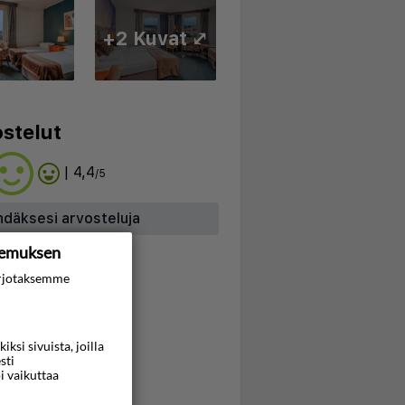
+2 Kuvat ⤢
stelut
| 4,4
/5
hdäksesi arvosteluja
kemuksen
rjotaksemme
si sivuista, joilla
sti
i vaikuttaa