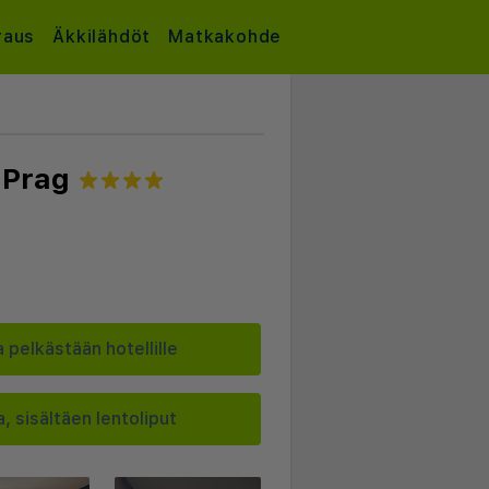
raus
Äkkilähdöt
Matkakohde
 Prag
 pelkästään hotellille
, sisältäen lentoliput