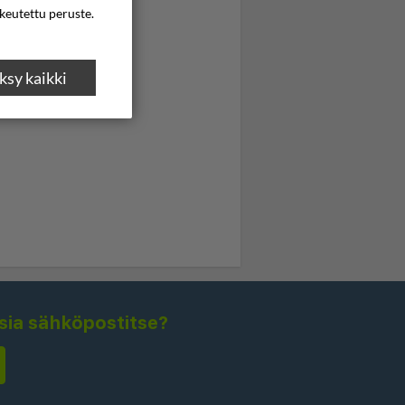
ikeutettu peruste.
sy kaikki
isia sähköpostitse?