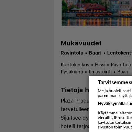
Mukavuudet
Ravintola
•
Baari
•
Lentokentt
Kuntokeskus
•
Hissi
•
Ravintola
Pysäköinti
•
Ilmastointi
•
Baari
Tarvitsemme s
Tietoja hotellista
Me ja huolellises
paremman käyttäjä
Plaza Prague Hotel - Czech L
Hyväksymällä suos
tervetulleen oleskelun vilkk
Käytämme laitetunni
Sijaitsee dynaamisessa Hole
vierailit, IP-osoit
käyttötarkoituksii
hotelli tarjoaa helpon pääsyn 
sivuston toimivuut