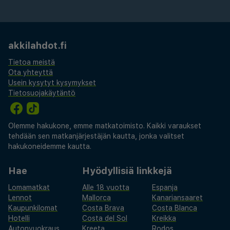
varustellun kuntosalin. Lapset rakastavat
lastenklubia ja leikkipaikkaa, kun taas aikuiset
voivat rentoutua iltaohjelman parissa tai tutustua
akkilahdot.fi
lähialueen nähtävyyksiin. Erinomaisten sijaintiensa
Tietoa meistä
ja kattavien palveluidensa ansiosta Wave Resort
Ota yhteyttä
on täydellinen valinta huolettomiin rantalomiin.
Usein kysytyt kysymykset
Tietosuojakäytäntö
Olemme hakukone, emme matkatoimisto. Kaikki varaukset
tehdään sen matkanjärjestäjän kautta, jonka valitset
hakukoneidemme kautta.
Hae
Hyödyllisiä linkkejä
Lomamatkat
Alle 18 vuotta
Espanja
Lennot
Mallorca
Kanariansaaret
Kaupunkilomat
Costa Brava
Costa Blanca
Hotelli
Costa del Sol
Kreikka
Autonvuokraus
Kreeta
Rodos