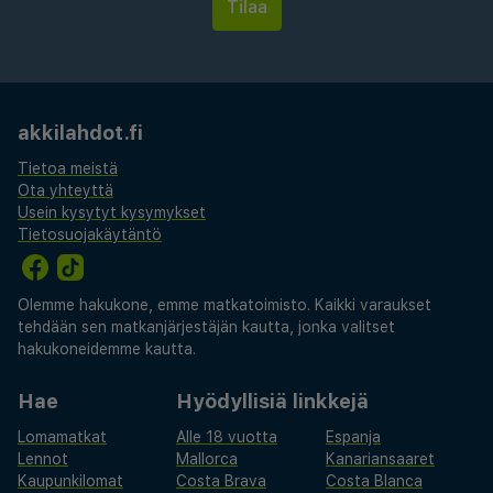
akkilahdot.fi
Tietoa meistä
Ota yhteyttä
Usein kysytyt kysymykset
Tietosuojakäytäntö
Olemme hakukone, emme matkatoimisto. Kaikki varaukset
tehdään sen matkanjärjestäjän kautta, jonka valitset
hakukoneidemme kautta.
Hae
Hyödyllisiä linkkejä
Lomamatkat
Alle 18 vuotta
Espanja
Lennot
Mallorca
Kanariansaaret
Kaupunkilomat
Costa Brava
Costa Blanca