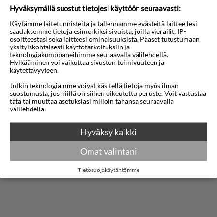
Hyväksymällä suostut tietojesi käyttöön seuraavasti:
Hotellissa on ravintola, baari, putiikki ja
Käytämme laitetunnisteita ja tallennamme evästeitä laitteellesi
saadaksemme tietoja esimerkiksi sivuista, joilla vierailit, IP-
lahjatavarakauppa, kampaamo, pesulapalvelu,
osoitteestasi sekä laitteesi ominaisuuksista. Pääset tutustumaan
sauna, hierontaa, TV-huone, kuntosali,
yksityiskohtaisesti käyttötarkoituksiin ja
teknologiakumppaneihimme seuraavalla välilehdellä.
tenniskenttä, yökerho ja kokoustila.
Hylkääminen voi vaikuttaa sivuston toimivuuteen ja
käytettävyyteen.
Huoneissa on kylpyhuone/suihku, minibaari, sat-
Jotkin teknologiamme voivat käsitellä tietoja myös ilman
suostumusta, jos niillä on siihen oikeutettu peruste. Voit vastustaa
TV, tallelokero (lisämaksu), puhelin,
tätä tai muuttaa asetuksiasi milloin tahansa seuraavalla
välilehdellä.
hiustenkuivaaja, ilmastointi ja parveke/terassi.
Näytä lisää
Hyväksy kaikki
Huomaa, että lemmikkieläimet ovat sallittuja vain
tietyissä lemmikkiystävällisissä huoneissa. Lemmikkien
Kartta
Omat valintani
on noudatettava paikallisen lainsäädännön vaatimuksia.
Vieraiden tulee tuoda mukanaan eläinlääkärin
Tietosuojakäytäntömme
terveysasiakirjat, rokotuspaperi jne. Jos vaadittuja
asiakirjoja puuttuu, lemmikkejä ei saa tuoda hotelliin.
*All Inclusive-ohjelmaa sisältyy kaikki ateriat
(aamiainen, lounas, illallinen ja välipalat) ja