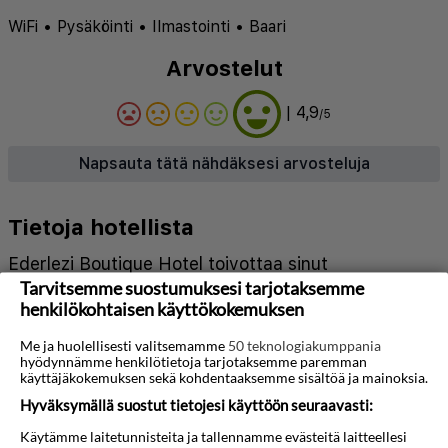
WiFi
•
Pysäköinti
•
Ilmastointi
•
Baari
Arvostelut
| 4,9
/5
Napsauta tätä nähdäksesi arvosteluja
Tietoja hotellista
Ederlezi Boutique Hotel toivottaa sinut
Tarvitsemme suostumuksesi tarjotaksemme
tervetulleeksi ainutlaatuiseen oleskeluun Ateenan
henkilökohtaisen käyttökokemuksen
sydämessä, yhdistäen modernin mukavuuden
Me ja huolellisesti valitsemamme
50 teknologiakumppania
perinteiseen kreikkalaiseen viehätysvoimaan.
hyödynnämme henkilötietoja tarjotaksemme paremman
käyttäjäkokemuksen sekä kohdentaaksemme sisältöä ja mainoksia.
Vilkkaassa Psiri-kaupunginosassa sijaitseva hotelli
Hyväksymällä suostut tietojesi käyttöön seuraavasti:
on vain lyhyen kävelymatkan päässä Monastiraki-
Käytämme laitetunnisteita ja tallennamme evästeitä laitteellesi
aukiolta ja Akropolikseltä, mikä tekee siitä