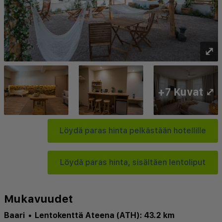
⤢
+7 Kuvat ⤢
Löydä paras hinta pelkästään hotellille
Löydä paras hinta, sisältäen lentoliput
Mukavuudet
Baari
•
Lentokenttä Ateena (ATH): 43.2 km