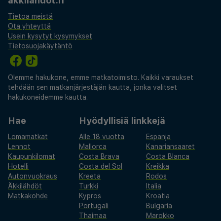
akkilahdot.fi
rauhallisemman, rentouttavamman tunnelman ja
Tietoa meistä
viileämpiä lämpötiloja. Huomaa, että ilmastokriisin
Ota yhteyttä
kestävyysveroa maksetaan paikallisesti
Usein kysytyt kysymykset
Tietosuojakäytäntö
saapuessasi. Olitpa sitten vierailemassa vilkkaana
kesänä tai rauhallisina talvikuukausina, Ederlezi
Boutique Hotel on täydellinen kotisi Ateenassa.
Olemme hakukone, emme matkatoimisto. Kaikki varaukset
tehdään sen matkanjärjestäjän kautta, jonka valitset
hakukoneidemme kautta.
Hae
Hyödyllisiä linkkejä
Lomamatkat
Alle 18 vuotta
Espanja
Lennot
Mallorca
Kanariansaaret
Kaupunkilomat
Costa Brava
Costa Blanca
Hotelli
Costa del Sol
Kreikka
Autonvuokraus
Kreeta
Rodos
Äkkilähdöt
Turkki
Italia
Matkakohde
Kypros
Kroatia
Portugali
Bulgaria
Thaimaa
Marokko