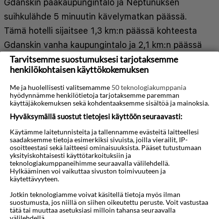
Gdańskin pääkaupungintalo ja Neptunuksen
suihkulähde 5 minuutin kävelymatkan päässä.
Tämä hotelli sijaitsee 1,3 km:n päässä kohteesta
Gdanskin vanha kaupungintalo ja 2,1 km:n päässä
Tarvitsemme suostumuksesi tarjotaksemme
kohteesta Gdańskin venesatama. Kaikissa 39
henkilökohtaisen käyttökokemuksen
huoneessa on ilmastointi, jääkaappi sekä
taulutelevisio. Ilmainen langaton internetyhteys
Me ja huolellisesti valitsemamme
50 teknologiakumppania
hyödynnämme henkilötietoja tarjotaksemme paremman
pitää sinut yhteydessä verkkoon. Käytössäsi on
käyttäjäkokemuksen sekä kohdentaaksemme sisältöä ja mainoksia.
kylpyhuone, josta löytyy suihku ja hiustenkuivaaja.
Hyväksymällä suostut tietojesi käyttöön seuraavasti:
Varusteluun kuuluu puhelin, tallelokero ja
Käytämme laitetunnisteita ja tallennamme evästeitä laitteellesi
saadaksemme tietoja esimerkiksi sivuista, joilla vierailit, IP-
Näytä lisää
työpöytä. Etäisyydet pyöristetään lähimpään 0,1
osoitteestasi sekä laitteesi ominaisuuksista. Pääset tutustumaan
yksityiskohtaisesti käyttötarkoituksiin ja
mailiin ja kilometriin.
teknologiakumppaneihimme seuraavalla välilehdellä.
Kartta
3D-animaatio
Hylkääminen voi vaikuttaa sivuston toimivuuteen ja
käytettävyyteen.
Ulica Długan kävelykatu - 0,1 km / 0,1 mi
Trakt Krolewski - 0,1 km / 0,1 mi
Jotkin teknologiamme voivat käsitellä tietoja myös ilman
suostumusta, jos niillä on siihen oikeutettu peruste. Voit vastustaa
Dwór Bractwa św. Jerzego - 0,1 km / 0,1 mi
tätä tai muuttaa asetuksiasi milloin tahansa seuraavalla
välilehdellä.