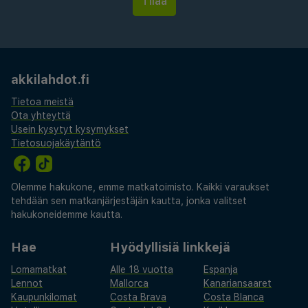
mi
Käytössäsi on express-sisäänkirjautuminen, express-
uloskirjautuminen ja ympäri vuorokauden auki oleva
vastaanotto. Hyödynnä lentokenttäkuljetukset
akkilahdot.fi
(saatavilla ympäri vuorokauden). Hyödynnä
vuokrattavat polkupyörät, terassi ja puutarha. Tämän
Tietoa meistä
Ota yhteyttä
hotellin palveluihin kuuluu ilmainen langaton
Usein kysytyt kysymykset
internetyhteys, concierge-palvelut ja juhlasali. Fama
Tietosuojakäytäntö
Residence tarjoaa asiakkailleen ravintolan. Päätä päiväsi
nauttimalla muutama drinkki baarissa. Maksullinen
buffetaamiainen tarjotaan päivittäin klo 7.00–11.00.
Olemme hakukone, emme matkatoimisto. Kaikki varaukset
tehdään sen matkanjärjestäjän kautta, jonka valitset
Majoituspaikka veloittaa seuraavat paikan päällä
hakukoneidemme kautta.
suoritettavat maksut. Maksuihin saattaa sisältyä
sovellettavat verot:
Hae
Hyödyllisiä linkkejä
Lomamatkat
Alle 18 vuotta
Espanja
Kaupungin perimä vero: 3.46 PLN per henkilö per yö
Lennot
Mallorca
Kanariansaaret
Tässä on mainittu kaikki majoituspaikan meille
Kaupunkilomat
Costa Brava
Costa Blanca