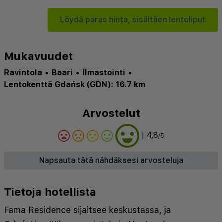
Löydä paras hinta, sisältäen lentoliput
Mukavuudet
Ravintola
•
Baari
•
Ilmastointi
•
Lentokenttä Gdańsk (GDN): 16.7 km
Arvostelut
| 4,8
/5
Napsauta tätä nähdäksesi arvosteluja
Tietoja hotellista
Fama Residence sijaitsee keskustassa, ja