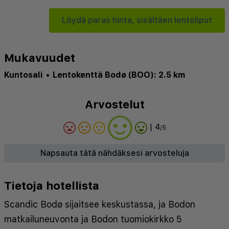
Löydä paras hinta, sisältäen lentoliput
Mukavuudet
Kuntosali
•
Lentokenttä Bodø (BOO): 2.5 km
Arvostelut
| 4
/5
Napsauta tätä nähdäksesi arvosteluja
Tietoja hotellista
Scandic Bodø sijaitsee keskustassa, ja Bodon
matkailuneuvonta ja Bodon tuomiokirkko 5