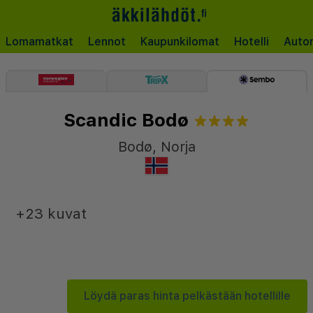
Lomamatkat
Lennot
Kaupunkilomat
Hotelli
Auto
Scandic Bodø
Bodø
,
Norja
+23 kuvat
Löydä paras hinta pelkästään hotellille