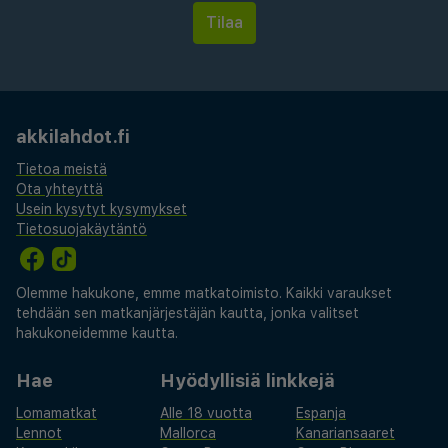
saattavat muuttua.
Lemmikkejä saa tuoda vain tiettyihin huoneisiin, ja myös
muita lemmikkejä koskevia rajoituksia sovelletaan (saat
lisätietoja lemmikeistä veloitettavista maksuista
akkilahdot.fi
lisämaksuja koskevasta osiosta). Asiakkaat voivat
pyytää tällaista huonetta ottamalla yhteyttä suoraan
Tietoa meistä
majoituspaikkaan käyttämällä varausvahvistuksessa
Ota yhteyttä
olevia yhteystietoja.
Usein kysytyt kysymykset
Tietosuojakäytäntö
Kontaktiton uloskirjautuminen on saatavilla.
Tämä majoituspaikka toivottaa tervetulleiksi kaikki
asiakkaat seksuaaliseen suuntautumiseen tai sukupuoli-
Olemme hakukone, emme matkatoimisto. Kaikki varaukset
identiteettiin katsomatta (LGBTQ+ -ystävällinen).
tehdään sen matkanjärjestäjän kautta, jonka valitset
hakukoneidemme kautta.
Hae
Hyödyllisiä linkkejä
Lomamatkat
Alle 18 vuotta
Espanja
Lennot
Mallorca
Kanariansaaret