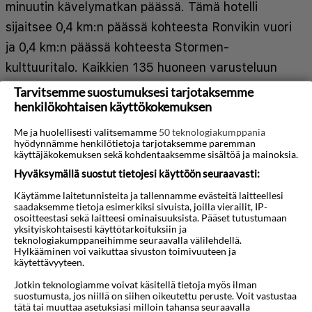
minuutin kävelymatkan päässä. Tämä hotelli
sijaitsee 0,4 km:n päässä kohteesta Ronvikin vuori
ja 0,4 km:n päässä kohteesta Stormen-
kulttuuritalo. Kaikkien 135 huoneen varusteluun
kuuluu minibaari. Mukavuuksiin kuuluu
Tarvitsemme suostumuksesi tarjotaksemme
henkilökohtaisen käyttökokemuksen
kaapelikanavat sekä ilmainen langaton
internetyhteys. Huoneissa on oma kylpyhuone, ja
Me ja huolellisesti valitsemamme
50 teknologiakumppania
hyödynnämme henkilötietoja tarjotaksemme paremman
sen varusteluun kuuluu kylpyamme tai suihku,
käyttäjäkokemuksen sekä kohdentaaksemme sisältöä ja mainoksia.
ilmaiset hygieniatuotteet ja hiustenkuivaaja.
Hyväksymällä suostut tietojesi käyttöön seuraavasti:
Näytä lisää
Varusteluun kuuluu puhelin, työpöytä ja
Käytämme laitetunnisteita ja tallennamme evästeitä laitteellesi
saadaksemme tietoja esimerkiksi sivuista, joilla vierailit, IP-
silitysrauta/-lauta. Käytössäsi on express-
osoitteestasi sekä laitteesi ominaisuuksista. Pääset tutustumaan
Kartta
uloskirjautuminen, kuivapesula-/pesulapalvelut ja
yksityiskohtaisesti käyttötarkoituksiin ja
teknologiakumppaneihimme seuraavalla välilehdellä.
ympäri vuorokauden auki oleva vastaanotto.
Hylkääminen voi vaikuttaa sivuston toimivuuteen ja
käytettävyyteen.
Palveluihin kuuluu maksullinen omatoiminen
Jotkin teknologiamme voivat käsitellä tietoja myös ilman
pysäköinti. Seuraavat palvelut ovat saatavilla:
suostumusta, jos niillä on siihen oikeutettu peruste. Voit vastustaa
tätä tai muuttaa asetuksiasi milloin tahansa seuraavalla
kuntokeskus, ilmainen langaton internetyhteys ja