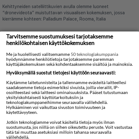
Kehittyneiden satelliittikuvien avulla olemme luoneet
“dronevideota” muistuttavan visuaalisen kokemuksen, jossa
kierrämme kohteen: Palladium Palace, Rooma, Italia
Tarvitsemme suostumuksesi tarjotaksemme
Lue lisää hotellista
henkilökohtaisen käyttökokemuksen
Me ja huolellisesti valitsemamme
50 teknologiakumppania
hyödynnämme henkilötietoja tarjotaksemme paremman
käyttäjäkokemuksen sekä kohdentaaksemme sisältöä ja mainoksia.
Hyväksymällä suostut tietojesi käyttöön seuraavasti:
Käytämme laitetunnisteita ja tallennamme evästeitä laitteellesi
saadaksemme tietoja esimerkiksi sivuista, joilla vierailit, IP-
Haluatko saada houkuttelevia
osoitteestasi sekä laitteesi ominaisuuksista. Pääset tutustumaan
yksityiskohtaisesti käyttötarkoituksiin ja
tarjouksia, matkavinkkejä ja uutisia
teknologiakumppaneihimme seuraavalla välilehdellä.
Hylkääminen voi vaikuttaa sivuston toimivuuteen ja
sähköpostitse?
käytettävyyteen.
Jotkin teknologiamme voivat käsitellä tietoja myös ilman
suostumusta, jos niillä on siihen oikeutettu peruste. Voit vastustaa
tätä tai muuttaa asetuksiasi milloin tahansa seuraavalla
välilehdellä.