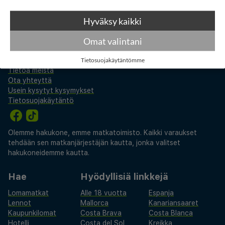
Hyväksy kaikki
Omat valintani
akkilahdot.fi
Tietosuojakäytäntömme
Tietoa meistä
Ota yhteyttä
Usein kysytyt kysymykset
Tietosuojakäytäntö
Olemme hakukone, emme matkatoimisto. Kaikki varaukset
tehdään sen matkanjärjestäjän kautta, jonka valitset
hakukoneidemme kautta.
Hae
Hyödyllisiä linkkejä
Lomamatkat
Alle 18 vuotta
Espanja
Lennot
Mallorca
Kanariansaaret
Kaupunkilomat
Costa Brava
Costa Blanca
Hotelli
Costa del Sol
Kreikka