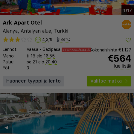
1/17
Ark Apart Otel
Alanya
,
Antalyan alue
,
Turkki
4,3
34°C
/5
Lennot:
Vaasa
-
Gazipasa
Kokonaishinta
€1.127
4 PAIKKAAJÄLJELLÄ
€564
Meno:
ti 18 elo
16:55
Paluu:
pe 21 elo
20:40
lue lisää
Yöt:
3
Huoneen tyyppi ja lento
Valitse matka
◀︎
▶︎