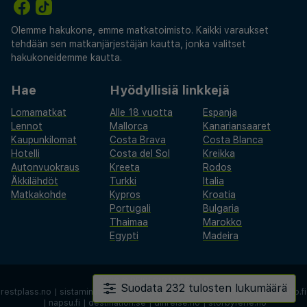
Olemme hakukone, emme matkatoimisto. Kaikki varaukset
tehdään sen matkanjärjestäjän kautta, jonka valitset
hakukoneidemme kautta.
Hae
Hyödyllisiä linkkejä
Lomamatkat
Alle 18 vuotta
Espanja
Lennot
Mallorca
Kanariansaaret
Kaupunkilomat
Costa Brava
Costa Blanca
Hotelli
Costa del Sol
Kreikka
Autonvuokraus
Kreeta
Rodos
Äkkilähdöt
Turkki
Italia
Matkakohde
Kypros
Kroatia
Portugali
Bulgaria
Thaimaa
Marokko
Egypti
Madeira
2026 ©
REISEGIGANTEN AS
Suodata 232 tulosten lukumäärä
restplass.no
|
sistaminuten.se
|
afbudsrejser.dk
|
äkkilähdöt.fi
|
rantapallo.fi
|
napsu.fi
|
destination.se
|
dinreise.no
|
storbyferie.no