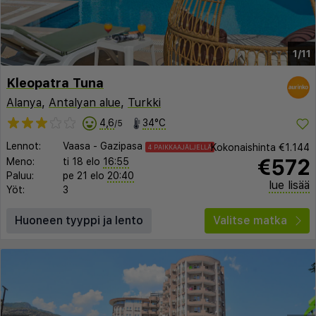
1/11
Kleopatra Tuna
Alanya
,
Antalyan alue
,
Turkki
4,6
34°C
/5
Lennot:
Vaasa
-
Gazipasa
Kokonaishinta
€1.144
4 PAIKKAAJÄLJELLÄ
€572
Meno:
ti 18 elo
16:55
Paluu:
pe 21 elo
20:40
lue lisää
Yöt:
3
Huoneen tyyppi ja lento
Valitse matka