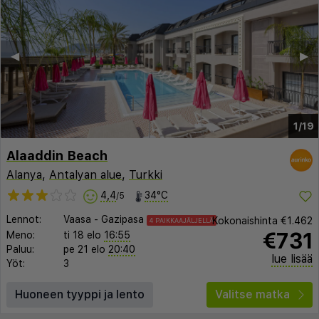
◀︎
▶︎
1/19
Alaaddin Beach
Alanya
,
Antalyan alue
,
Turkki
4,4
34°C
/5
Lennot:
Vaasa
-
Gazipasa
Kokonaishinta
€1.462
4 PAIKKAAJÄLJELLÄ
€731
Meno:
ti 18 elo
16:55
Paluu:
pe 21 elo
20:40
lue lisää
Yöt:
3
Huoneen tyyppi ja lento
Valitse matka