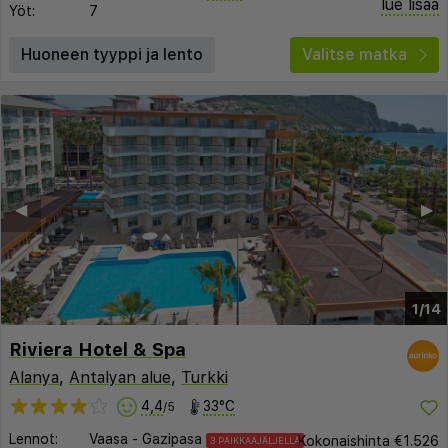
lue lisää
Yöt:
7
Huoneen tyyppi ja lento
Valitse matka
◀︎
▶︎
1/14
Riviera Hotel & Spa
Alanya
,
Antalyan alue
,
Turkki
4,4
33°C
/5
Lennot:
Vaasa
-
Gazipasa
Kokonaishinta
€1.526
3 PAIKKAAJÄLJELLÄ