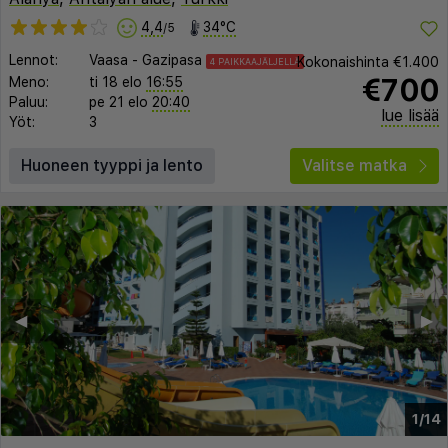
4,4
34°C
/5
Lennot:
Vaasa
-
Gazipasa
Kokonaishinta
€1.400
4 PAIKKAAJÄLJELLÄ
€700
Meno:
ti 18 elo
16:55
Paluu:
pe 21 elo
20:40
lue lisää
Yöt:
3
Huoneen tyyppi ja lento
Valitse matka
◀︎
▶︎
1/14