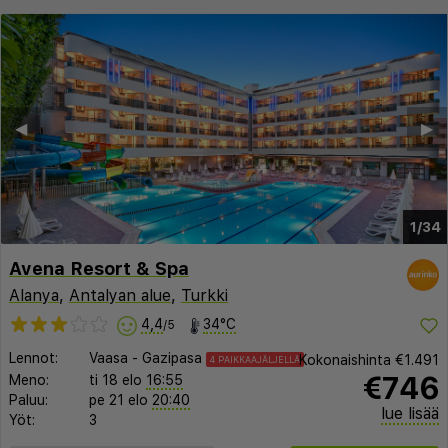
◀︎
▶︎
1/34
Avena Resort & Spa
Alanya
,
Antalyan alue
,
Turkki
4,4
34°C
/5
Lennot:
Vaasa
-
Gazipasa
Kokonaishinta
€1.491
4 PAIKKAAJÄLJELLÄ
€746
Meno:
ti 18 elo
16:55
Paluu:
pe 21 elo
20:40
lue lisää
Yöt:
3