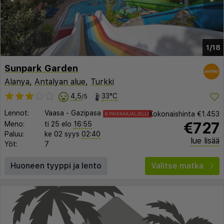
1/18
Sunpark Garden
Alanya
,
Antalyan alue
,
Turkki
4,5
33°C
/5
Lennot:
Vaasa
-
Gazipasa
Kokonaishinta
€1.453
8 PAIKKAAJÄLJELLÄ
€727
Meno:
ti 25 elo
16:55
Paluu:
ke 02 syys
02:40
lue lisää
Yöt:
7
Huoneen tyyppi ja lento
Valitse matka