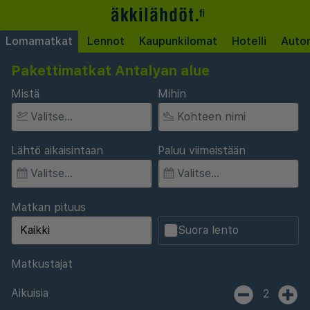
Lomamatkat
Lennot
Kaupunkilomat
Hotelli
Auto
Pakettimatkat Antalyan alue
Mistä
Mihin
Lähtö aikaisintaan
Paluu viimeistään
Matkan pituus
Suora lento
Matkustajat
Aikuisia
2