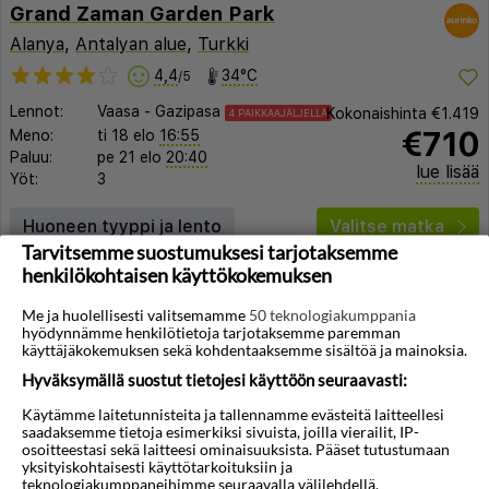
Grand Zaman Garden Park
Alanya
,
Antalyan alue
,
Turkki
4,4
34°C
/5
Lennot:
Vaasa
-
Gazipasa
Kokonaishinta
€1.419
4 PAIKKAAJÄLJELLÄ
€710
Meno:
ti 18 elo
16:55
Paluu:
pe 21 elo
20:40
lue lisää
Yöt:
3
Huoneen tyyppi ja lento
Valitse matka
Tarvitsemme suostumuksesi tarjotaksemme
henkilökohtaisen käyttökokemuksen
Me ja huolellisesti valitsemamme
50 teknologiakumppania
hyödynnämme henkilötietoja tarjotaksemme paremman
käyttäjäkokemuksen sekä kohdentaaksemme sisältöä ja mainoksia.
Hyväksymällä suostut tietojesi käyttöön seuraavasti:
Käytämme laitetunnisteita ja tallennamme evästeitä laitteellesi
saadaksemme tietoja esimerkiksi sivuista, joilla vierailit, IP-
osoitteestasi sekä laitteesi ominaisuuksista. Pääset tutustumaan
yksityiskohtaisesti käyttötarkoituksiin ja
teknologiakumppaneihimme seuraavalla välilehdellä.