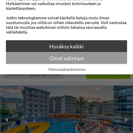
Hylkääminen voi vaikuttaa sivuston toimivuuteen ja
käytettävyyteen.
Mayflower
Jotkin teknologiamme voivat käsitellä tietoja myös ilman
suostumusta, jos niillä on siihen oikeutettu peruste. Voit vastustaa
Alanya
,
Antalyan alue
,
Turkki
tätä tai muuttaa asetuksiasi milloin tahansa seuraavalla
välilehdellä.
4,4
23°C
/5
Lennot:
Vaasa
-
Antalya
Kokonaishinta
€1.436
Hyväksy kaikki
€718
Meno:
la 01 touko 2027
15:45
Paluu:
la 08 touko 2027
10:10
Omat valintani
lue lisää
Yöt:
7
Tietosuojakäytäntömme
Huoneen tyyppi ja lento
Valitse matka
◀︎
▶︎