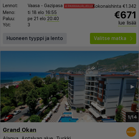
Lennot:
Vaasa
-
Gazipasa
Kokonaishinta
€1.342
4 PAIKKAAJÄLJELLÄ
€671
Meno:
ti 18 elo
16:55
Paluu:
pe 21 elo
20:40
lue lisää
Yöt:
3
Huoneen tyyppi ja lento
Valitse matka
◀︎
▶︎
1/14
Grand Okan
Alanya
,
Antalyan alue
,
Turkki