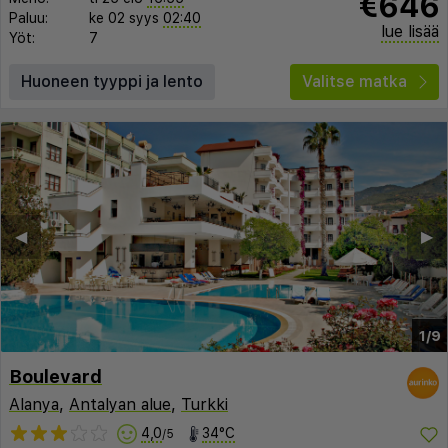
€646
Paluu:
ke 02 syys
02:40
lue lisää
Yöt:
7
Huoneen tyyppi ja lento
Valitse matka
◀︎
▶︎
1/9
Boulevard
Alanya
,
Antalyan alue
,
Turkki
4,0
34°C
/5