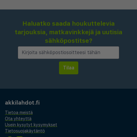
Haluatko saada houkuttelevia
tarjouksia, matkavinkkejä ja uutisia
sähköpostitse?
akkilahdot.fi
Tietoa meistä
Ota yhteyttä
Usein kysytyt kysymykset
Tietosuojakäytäntö