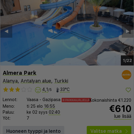
◀︎
▶︎
1/22
Almera Park
Alanya
,
Antalyan alue
,
Turkki
4,1
33°C
/5
Lennot:
Vaasa
-
Gazipasa
Kokonaishinta
€1.220
8 PAIKKAAJÄLJELLÄ
€610
Meno:
ti 25 elo
16:55
Paluu:
ke 02 syys
02:40
lue lisää
Yöt:
7
Huoneen tyyppi ja lento
Valitse matka