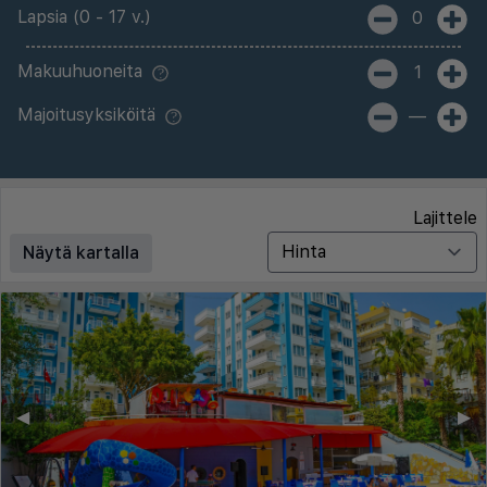
Lapsia (0 - 17 v.)
0
Makuuhuoneita
1
Majoitusyksiköitä
—
Lajittele
Näytä kartalla
◀︎
▶︎