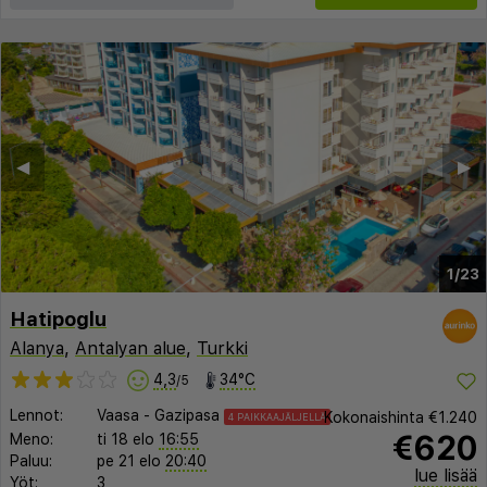
◀︎
▶︎
1/23
Hatipoglu
Alanya
,
Antalyan alue
,
Turkki
4,3
34°C
/5
Lennot:
Vaasa
-
Gazipasa
Kokonaishinta
€1.240
4 PAIKKAAJÄLJELLÄ
€620
Meno:
ti 18 elo
16:55
Paluu:
pe 21 elo
20:40
lue lisää
Yöt:
3