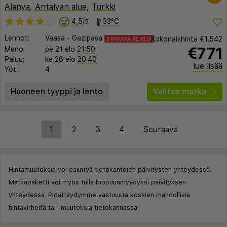
Alanya
,
Antalyan alue
,
Turkki
4,5
33°C
/5
Lennot:
Vaasa
-
Gazipasa
Kokonaishinta
€1.542
3 PAIKKAAJÄLJELLÄ
€771
Meno:
pe 21 elo
21:50
Paluu:
ke 26 elo
20:40
lue lisää
Yöt:
4
Huoneen tyyppi ja lento
Valitse matka
1
2
3
4
Seuraava
Hintamuutoksia voi esiintyä tietokantojen päivitysten yhteydessä.
Matkapaketti voi myös tulla loppuunmyydyksi päivityksen
yhteydessä. Pidättäydymme vastuusta koskien mahdollisia
hintavirheitä tai -muutoksia tietokannassa.