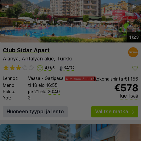
◀︎
▶︎
1/23
Club Sidar Apart
Alanya
,
Antalyan alue
,
Turkki
4,0
34°C
/5
Lennot:
Vaasa
-
Gazipasa
Kokonaishinta
€1.156
4 PAIKKAAJÄLJELLÄ
€578
Meno:
ti 18 elo
16:55
Paluu:
pe 21 elo
20:40
lue lisää
Yöt:
3
Huoneen tyyppi ja lento
Valitse matka