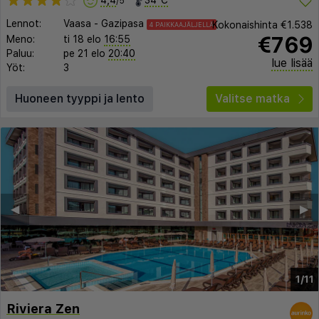
/5
Lennot:
Vaasa
-
Gazipasa
Kokonaishinta
€1.538
4 PAIKKAAJÄLJELLÄ
€769
Meno:
ti 18 elo
16:55
Paluu:
pe 21 elo
20:40
lue lisää
Yöt:
3
Huoneen tyyppi ja lento
Valitse matka
◀︎
▶︎
1/11
Riviera Zen