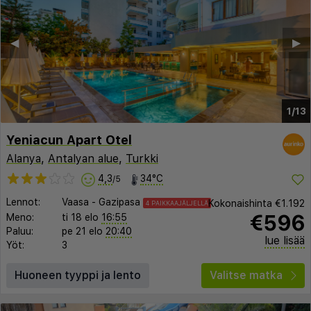
◀︎
▶︎
1/13
Yeniacun Apart Otel
Alanya
,
Antalyan alue
,
Turkki
4,3
34°C
/5
Lennot:
Vaasa
-
Gazipasa
Kokonaishinta
€1.192
4 PAIKKAAJÄLJELLÄ
€596
Meno:
ti 18 elo
16:55
Paluu:
pe 21 elo
20:40
lue lisää
Yöt:
3
Huoneen tyyppi ja lento
Valitse matka