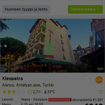
Huoneen tyyppi ja lento
Valitse matka
◀︎
▶︎
1/11
Kleopatra
Alanya
,
Antalyan alue
,
Turkki
2,7
33°C
/5
Lennot:
Vaasa
-
Gazipasa
Kokonaishinta
€1.291
8 PAIKKAAJÄLJELLÄ
Meno:
ti 25 elo
16:55