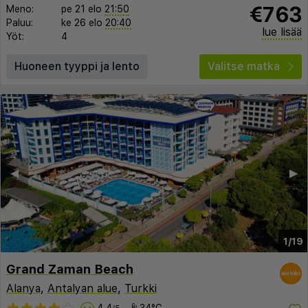
€763
Meno:
pe 21 elo
21:50
Paluu:
ke 26 elo
20:40
lue lisää
Yöt:
4
Huoneen tyyppi ja lento
Valitse matka
◀︎
▶︎
1/19
Grand Zaman Beach
Alanya
,
Antalyan alue
,
Turkki
4,4
34°C