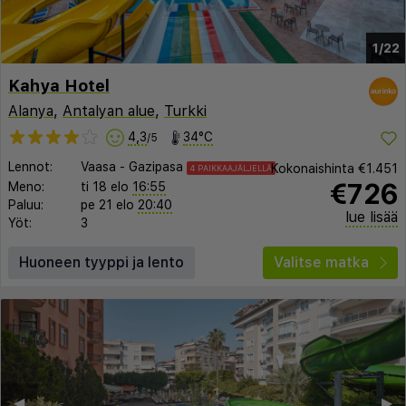
1/22
Kahya Hotel
Alanya
,
Antalyan alue
,
Turkki
4,3
34°C
/5
Lennot:
Vaasa
-
Gazipasa
Kokonaishinta
€1.451
4 PAIKKAAJÄLJELLÄ
€726
Meno:
ti 18 elo
16:55
Paluu:
pe 21 elo
20:40
lue lisää
Yöt:
3
Huoneen tyyppi ja lento
Valitse matka
◀︎
▶︎