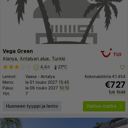
Vega Green
Alanya
,
Antalyan alue
,
Turkki
4,4
23°C
/5
Lennot:
Vaasa
-
Antalya
Kokonaishinta
€1.454
€727
Meno:
la 01 touko 2027
15:45
Paluu:
la 08 touko 2027
10:10
lue lisää
Yöt:
7
Huoneen tyyppi ja lento
Valitse matka