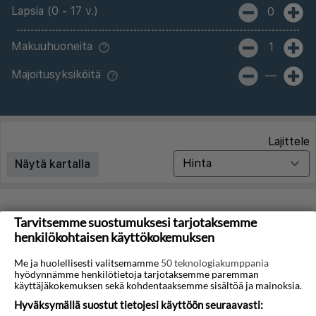
Lapsia (0 - 17 v.)
0
Makuuhuoneita
1
Majoitusyksiköitä
—
Lajittele
Näytä kartalla
Matkoja ei löytynyt
Tarvitsemme suostumuksesi tarjotaksemme
henkilökohtaisen käyttökokemuksen
Valitettavasti emme löydä hakuasi vastaavia matkoja.
Me ja huolellisesti valitsemamme
50 teknologiakumppania
hyödynnämme henkilötietoja tarjotaksemme paremman
Voit saada lisää tuloksia poistamalla alla olevat
käyttäjäkokemuksen sekä kohdentaaksemme sisältöä ja mainoksia.
suodattimet.
Hyväksymällä suostut tietojesi käyttöön seuraavasti: