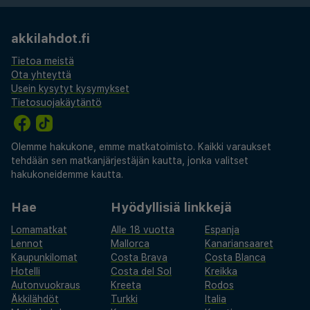
akkilahdot.fi
Tietoa meistä
Ota yhteyttä
Usein kysytyt kysymykset
Tietosuojakäytäntö
Olemme hakukone, emme matkatoimisto. Kaikki varaukset
tehdään sen matkanjärjestäjän kautta, jonka valitset
hakukoneidemme kautta.
Hae
Hyödyllisiä linkkejä
Lomamatkat
Alle 18 vuotta
Espanja
Lennot
Mallorca
Kanariansaaret
Kaupunkilomat
Costa Brava
Costa Blanca
Hotelli
Costa del Sol
Kreikka
Autonvuokraus
Kreeta
Rodos
Äkkilähdöt
Turkki
Italia