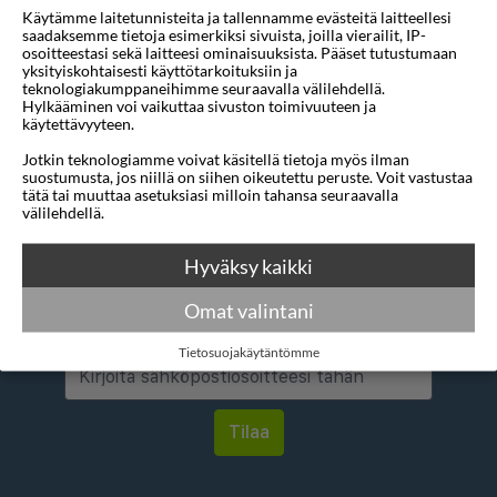
Käytämme laitetunnisteita ja tallennamme evästeitä laitteellesi
Mihin
1 sijainti
saadaksemme tietoja esimerkiksi sivuista, joilla vierailit, IP-
osoitteestasi sekä laitteesi ominaisuuksista. Pääset tutustumaan
Mistä
1 sijainti
yksityiskohtaisesti käyttötarkoituksiin ja
teknologiakumppaneihimme seuraavalla välilehdellä.
Hylkääminen voi vaikuttaa sivuston toimivuuteen ja
Alin tähtiluokitus
3 tähteä
käytettävyyteen.
Jotkin teknologiamme voivat käsitellä tietoja myös ilman
suostumusta, jos niillä on siihen oikeutettu peruste. Voit vastustaa
tätä tai muuttaa asetuksiasi milloin tahansa seuraavalla
välilehdellä.
Hyväksy kaikki
Haluatko saada houkuttelevia
tarjouksia, matkavinkkejä ja uutisia
Omat valintani
sähköpostitse?
Tietosuojakäytäntömme