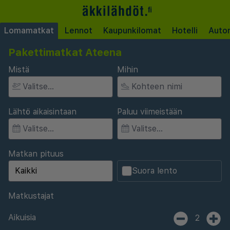
Lomamatkat
Lennot
Kaupunkilomat
Hotelli
Auto
Pakettimatkat Ateena
Mistä
Mihin
Lähtö aikaisintaan
Paluu viimeistään
Matkan pituus
Suora lento
Matkustajat
Aikuisia
2