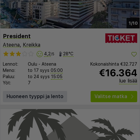
1/10
President
Ateena
,
Kreikka
4,2
28°C
/5
Lennot:
Oulu
-
Ateena
Kokonaishinta
€32.727
€16.364
Meno:
to 17 syys
05:00
Paluu:
to 24 syys
15:05
lue lisää
Yöt:
7
Huoneen tyyppi ja lento
Valitse matka