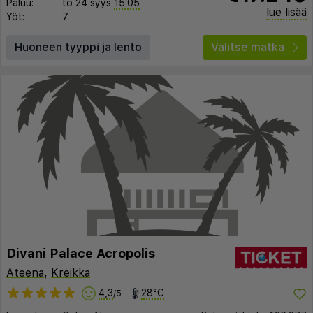
Paluu:
to 24 syys
15:05
lue lisää
Yöt:
7
Huoneen tyyppi ja lento
Valitse matka
Divani Palace Acropolis
Ateena
,
Kreikka
4,3
28°C
/5