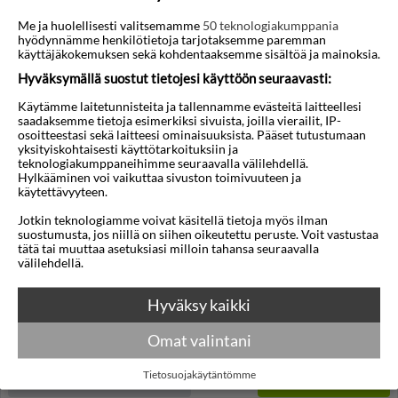
Me ja huolellisesti valitsemamme
50 teknologiakumppania
hyödynnämme henkilötietoja tarjotaksemme paremman
käyttäjäkokemuksen sekä kohdentaaksemme sisältöä ja mainoksia.
Hyväksymällä suostut tietojesi käyttöön seuraavasti:
◀︎
▶︎
Käytämme laitetunnisteita ja tallennamme evästeitä laitteellesi
saadaksemme tietoja esimerkiksi sivuista, joilla vierailit, IP-
osoitteestasi sekä laitteesi ominaisuuksista. Pääset tutustumaan
yksityiskohtaisesti käyttötarkoituksiin ja
teknologiakumppaneihimme seuraavalla välilehdellä.
1/10
Hylkääminen voi vaikuttaa sivuston toimivuuteen ja
käytettävyyteen.
Radisson Blu Park Hotel
Jotkin teknologiamme voivat käsitellä tietoja myös ilman
Ateena
,
Kreikka
suostumusta, jos niillä on siihen oikeutettu peruste. Voit vastustaa
tätä tai muuttaa asetuksiasi milloin tahansa seuraavalla
4,3
28°C
/5
välilehdellä.
Lennot:
Oulu
-
Ateena
Kokonaishinta
€33.390
Hyväksy kaikki
€16.695
Meno:
to 17 syys
05:00
Paluu:
to 24 syys
15:05
lue lisää
Omat valintani
Yöt:
7
Tietosuojakäytäntömme
Huoneen tyyppi ja lento
Valitse matka