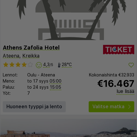
Athens Zafolia Hotel
Ateena
,
Kreikka
4,3
28°C
/5
Lennot:
Oulu
-
Ateena
Kokonaishinta
€32.933
€16.467
Meno:
to 17 syys
05:00
Paluu:
to 24 syys
15:05
lue lisää
Yöt:
7
Huoneen tyyppi ja lento
Valitse matka