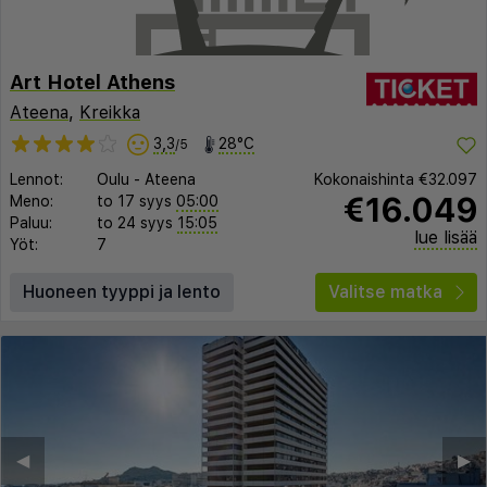
Art Hotel Athens
Ateena
,
Kreikka
3,3
28°C
/5
Lennot:
Oulu
-
Ateena
Kokonaishinta
€32.097
€16.049
Meno:
to 17 syys
05:00
Paluu:
to 24 syys
15:05
lue lisää
Yöt:
7
Huoneen tyyppi ja lento
Valitse matka
◀︎
▶︎