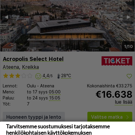
◀︎
▶︎
1/10
Acropolis Select Hotel
Ateena
,
Kreikka
4,4
28°C
/5
Lennot:
Oulu
-
Ateena
Kokonaishinta
€33.275
€16.638
Meno:
to 17 syys
05:00
Paluu:
to 24 syys
15:05
lue lisää
Yöt:
7
Huoneen tyyppi ja lento
Valitse matka
Tarvitsemme suostumuksesi tarjotaksemme
henkilökohtaisen käyttökokemuksen