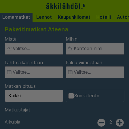
Lomamatkat
Lennot
Kaupunkilomat
Hotelli
Auto
Pakettimatkat Ateena
Mistä
Mihin
Lähtö aikaisintaan
Paluu viimeistään
Matkan pituus
Suora lento
Matkustajat
Aikuisia
2