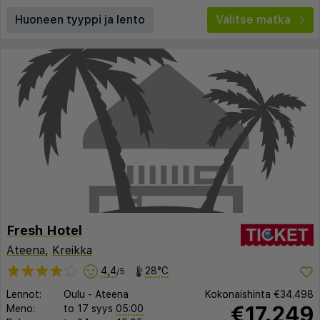
Huoneen tyyppi ja lento
Valitse matka
Fresh Hotel
Ateena
,
Kreikka
4,4
28°C
/5
Lennot:
Oulu
-
Ateena
Kokonaishinta
€34.498
€17.249
Meno:
to 17 syys
05:00