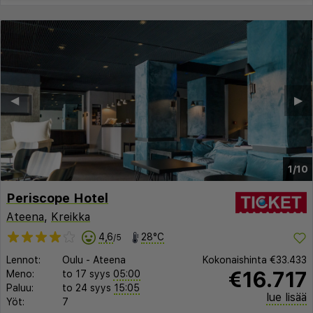
◀︎
▶︎
1/10
Periscope Hotel
Ateena
,
Kreikka
4,6
28°C
/5
Lennot:
Oulu
-
Ateena
Kokonaishinta
€33.433
€16.717
Meno:
to 17 syys
05:00
Paluu:
to 24 syys
15:05
lue lisää
Yöt:
7