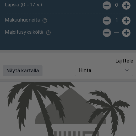
Lapsia (0 - 17 v.)
0
Makuuhuoneita
1
Majoitusyksiköitä
—
Lajittele
Näytä kartalla