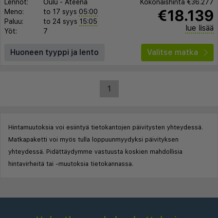
Lennot:
Oulu
-
Ateena
Kokonaishinta
€36.277
€18.139
Meno:
to 17 syys
05:00
Paluu:
to 24 syys
15:05
lue lisää
Yöt:
7
Huoneen tyyppi ja lento
Valitse matka
1
Hintamuutoksia voi esiintyä tietokantojen päivitysten yhteydessä.
Matkapaketti voi myös tulla loppuunmyydyksi päivityksen
yhteydessä. Pidättäydymme vastuusta koskien mahdollisia
hintavirheitä tai -muutoksia tietokannassa.