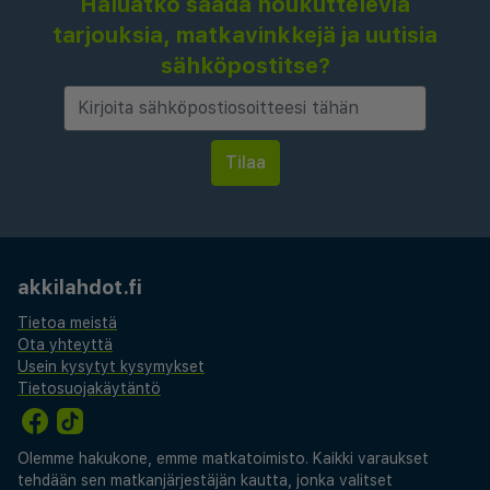
Haluatko saada houkuttelevia
tarjouksia, matkavinkkejä ja uutisia
sähköpostitse?
akkilahdot.fi
Tietoa meistä
Ota yhteyttä
Usein kysytyt kysymykset
Tietosuojakäytäntö
Olemme hakukone, emme matkatoimisto. Kaikki varaukset
tehdään sen matkanjärjestäjän kautta, jonka valitset