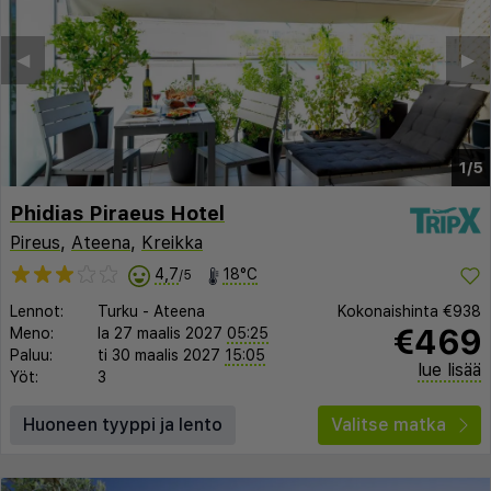
◀︎
▶︎
1/5
Phidias Piraeus Hotel
Pireus
,
Ateena
,
Kreikka
4,7
18°C
/5
Lennot:
Turku
-
Ateena
Kokonaishinta
€938
€469
Meno:
la 27 maalis 2027
05:25
Paluu:
ti 30 maalis 2027
15:05
lue lisää
Yöt:
3
Huoneen tyyppi ja lento
Valitse matka