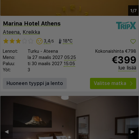
1/7
Marina Hotel Athens
Ateena
,
Kreikka
3,4
18°C
/5
Lennot:
Turku
-
Ateena
Kokonaishinta
€798
€399
Meno:
la 27 maalis 2027
05:25
Paluu:
ti 30 maalis 2027
15:05
lue lisää
Yöt:
3
Huoneen tyyppi ja lento
Valitse matka
◀︎
▶︎