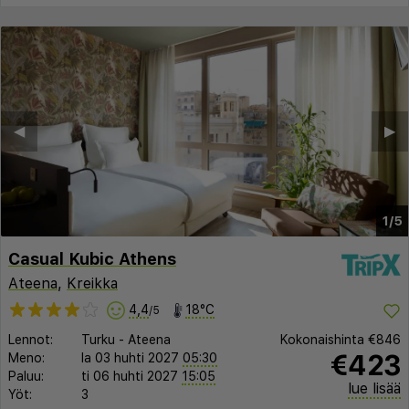
◀︎
▶︎
1/5
Casual Kubic Athens
Ateena
,
Kreikka
4,4
18°C
/5
Lennot:
Turku
-
Ateena
Kokonaishinta
€846
€423
Meno:
la 03 huhti 2027
05:30
Paluu:
ti 06 huhti 2027
15:05
lue lisää
Yöt:
3