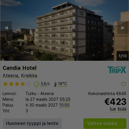
◀︎
▶︎
1/10
Candia Hotel
Ateena
,
Kreikka
3,6
18°C
/5
Lennot:
Turku
-
Ateena
Kokonaishinta
€846
€423
Meno:
la 27 maalis 2027
05:25
Paluu:
ti 30 maalis 2027
15:05
lue lisää
Yöt:
3
Huoneen tyyppi ja lento
Valitse matka