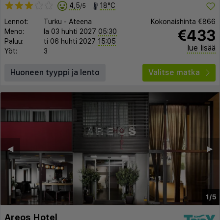
4,5
18°C
/5
Lennot:
Turku
-
Ateena
Kokonaishinta
€866
€433
Meno:
la 03 huhti 2027
05:30
Paluu:
ti 06 huhti 2027
15:05
lue lisää
Yöt:
3
Huoneen tyyppi ja lento
Valitse matka
◀︎
▶︎
1/5
Areos Hotel