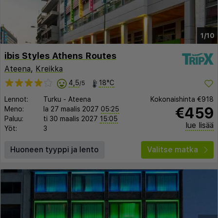
1/10
ibis Styles Athens Routes
Ateena
,
Kreikka
4,5
18°C
/5
Lennot:
Turku
-
Ateena
Kokonaishinta
€918
€459
Meno:
la 27 maalis 2027
05:25
Paluu:
ti 30 maalis 2027
15:05
lue lisää
Yöt:
3
Huoneen tyyppi ja lento
Valitse matka