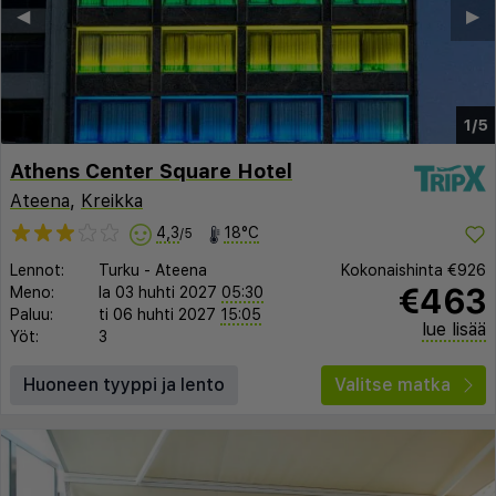
◀︎
▶︎
1/5
Athens Center Square Hotel
Ateena
,
Kreikka
4,3
18°C
/5
Lennot:
Turku
-
Ateena
Kokonaishinta
€926
€463
Meno:
la 03 huhti 2027
05:30
Paluu:
ti 06 huhti 2027
15:05
lue lisää
Yöt:
3
Huoneen tyyppi ja lento
Valitse matka