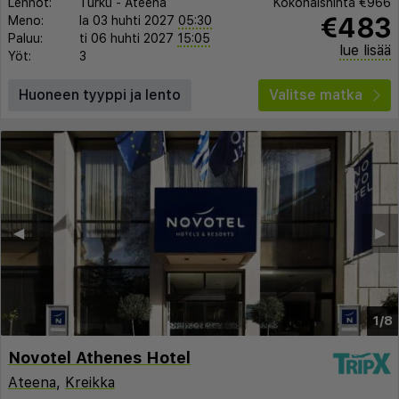
Lennot:
Turku
-
Ateena
Kokonaishinta
€966
€483
Meno:
la 03 huhti 2027
05:30
Paluu:
ti 06 huhti 2027
15:05
lue lisää
Yöt:
3
Huoneen tyyppi ja lento
Valitse matka
◀︎
▶︎
1/8
Novotel Athenes Hotel
Ateena
,
Kreikka