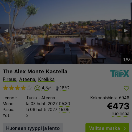
◀︎
▶︎
1/6
The Alex Monte Kastella
Pireus
,
Ateena
,
Kreikka
4,8
18°C
/5
Lennot:
Turku
-
Ateena
Kokonaishinta
€946
€473
Meno:
la 03 huhti 2027
05:30
Paluu:
ti 06 huhti 2027
15:05
lue lisää
Yöt:
3
Huoneen tyyppi ja lento
Valitse matka