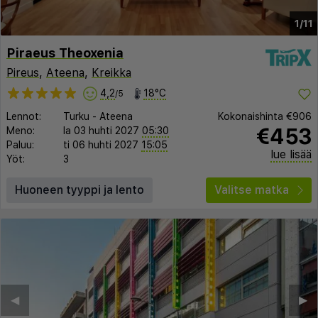
1/11
Piraeus Theoxenia
Pireus
,
Ateena
,
Kreikka
4,2
18°C
/5
Lennot:
Turku
-
Ateena
Kokonaishinta
€906
€453
Meno:
la 03 huhti 2027
05:30
Paluu:
ti 06 huhti 2027
15:05
lue lisää
Yöt:
3
Huoneen tyyppi ja lento
Valitse matka
◀︎
▶︎