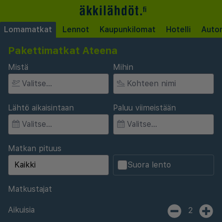
Lomamatkat
Lennot
Kaupunkilomat
Hotelli
Auto
Pakettimatkat Ateena
Mistä
Mihin
Lähtö aikaisintaan
Paluu viimeistään
Matkan pituus
Suora lento
Matkustajat
Aikuisia
2