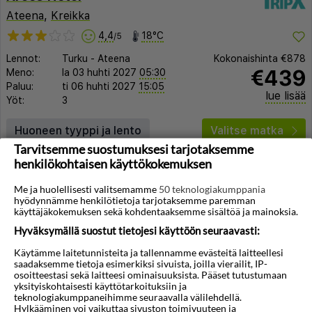
Ateena
,
Kreikka
4,4
18°C
/5
Lennot:
Turku
-
Ateena
Kokonaishinta
€878
€439
Meno:
la 03 huhti 2027
05:30
Paluu:
ti 06 huhti 2027
15:05
lue lisää
Yöt:
3
Huoneen tyyppi ja lento
Valitse matka
Tarvitsemme suostumuksesi tarjotaksemme
henkilökohtaisen käyttökokemuksen
Me ja huolellisesti valitsemamme
50 teknologiakumppania
hyödynnämme henkilötietoja tarjotaksemme paremman
käyttäjäkokemuksen sekä kohdentaaksemme sisältöä ja mainoksia.
Hyväksymällä suostut tietojesi käyttöön seuraavasti:
◀︎
▶︎
Käytämme laitetunnisteita ja tallennamme evästeitä laitteellesi
saadaksemme tietoja esimerkiksi sivuista, joilla vierailit, IP-
osoitteestasi sekä laitteesi ominaisuuksista. Pääset tutustumaan
yksityiskohtaisesti käyttötarkoituksiin ja
teknologiakumppaneihimme seuraavalla välilehdellä.
1/7
Hylkääminen voi vaikuttaa sivuston toimivuuteen ja