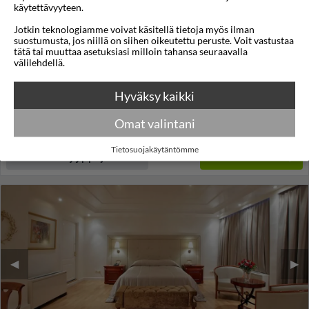
käytettävyyteen.
Skylark, Aluma Hotel & Resort
Jotkin teknologiamme voivat käsitellä tietoja myös ilman
suostumusta, jos niillä on siihen oikeutettu peruste. Voit vastustaa
Ateena
,
Kreikka
tätä tai muuttaa asetuksiasi milloin tahansa seuraavalla
välilehdellä.
4,3
18°C
/5
Lennot:
Turku
-
Ateena
Kokonaishinta
€898
Hyväksy kaikki
€449
Meno:
la 27 maalis 2027
05:25
Paluu:
ti 30 maalis 2027
15:05
Omat valintani
lue lisää
Yöt:
3
Tietosuojakäytäntömme
Huoneen tyyppi ja lento
Valitse matka
◀︎
▶︎