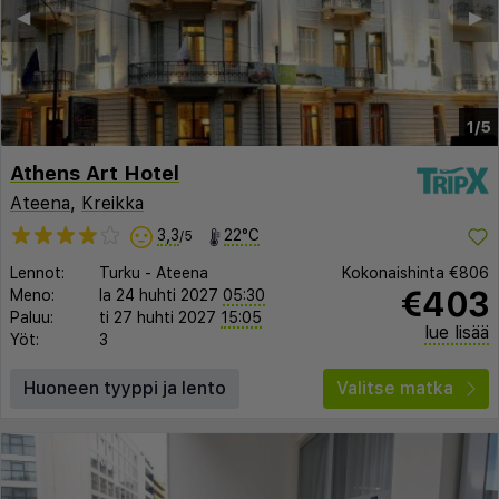
◀︎
▶︎
1/5
Athens Art Hotel
Ateena
,
Kreikka
3,3
22°C
/5
Lennot:
Turku
-
Ateena
Kokonaishinta
€806
€403
Meno:
la 24 huhti 2027
05:30
Paluu:
ti 27 huhti 2027
15:05
lue lisää
Yöt:
3
Huoneen tyyppi ja lento
Valitse matka