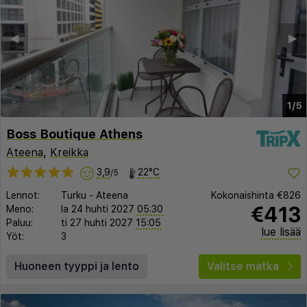
◀︎
▶︎
1/5
Boss Boutique Athens
Ateena
,
Kreikka
3,9
22°C
/5
Lennot:
Turku
-
Ateena
Kokonaishinta
€826
€413
Meno:
la 24 huhti 2027
05:30
Paluu:
ti 27 huhti 2027
15:05
lue lisää
Yöt:
3
Huoneen tyyppi ja lento
Valitse matka