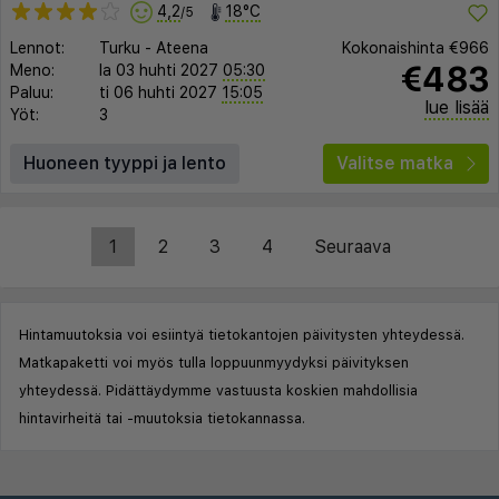
4,2
18°C
/5
Lennot:
Turku
-
Ateena
Kokonaishinta
€966
€483
Meno:
la 03 huhti 2027
05:30
Paluu:
ti 06 huhti 2027
15:05
lue lisää
Yöt:
3
Huoneen tyyppi ja lento
Valitse matka
1
2
3
4
Seuraava
Hintamuutoksia voi esiintyä tietokantojen päivitysten yhteydessä.
Matkapaketti voi myös tulla loppuunmyydyksi päivityksen
yhteydessä. Pidättäydymme vastuusta koskien mahdollisia
hintavirheitä tai -muutoksia tietokannassa.