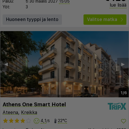
Paluu:
ti 30 maalis 2027
15:05
lue lisää
Yöt:
3
Huoneen tyyppi ja lento
Valitse matka
◀︎
▶︎
1/6
Athens One Smart Hotel
Ateena
,
Kreikka
4,1
22°C
/5