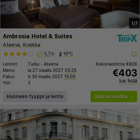
1/7
Ambrosia Hotel & Suites
Ateena
,
Kreikka
3,7
18°C
/5
Lennot:
Turku
-
Ateena
Kokonaishinta
€806
€403
Meno:
la 27 maalis 2027
05:25
Paluu:
ti 30 maalis 2027
15:05
lue lisää
Yöt:
3
Huoneen tyyppi ja lento
Valitse matka