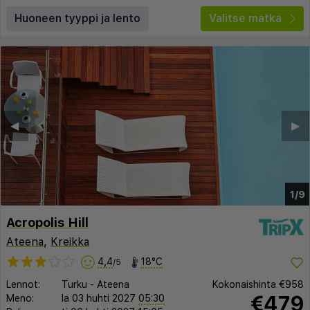
Huoneen tyyppi ja lento
Valitse matka
◀︎
▶︎
1/9
Acropolis Hill
Ateena
,
Kreikka
4,4
18°C
/5
Lennot:
Turku
-
Ateena
Kokonaishinta
€958
€479
Meno:
la 03 huhti 2027
05:30