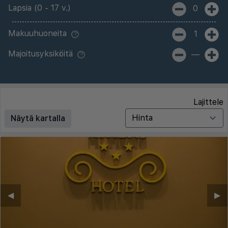
Lapsia (0 - 17 v.)
0
Makuuhuoneita
1
Majoitusyksiköitä
—
Lajittele
Näytä kartalla
◀︎
▶︎