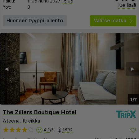
Paluu:
ti 06 huhti 2027
15:05
lue lisää
Yöt:
3
Huoneen tyyppi ja lento
Valitse matka
◀︎
▶︎
1/7
The Zillers Boutique Hotel
Ateena
,
Kreikka
4,1
18°C
/5