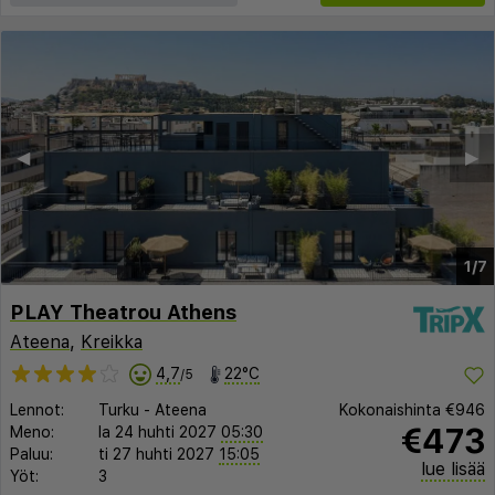
◀︎
▶︎
1/7
PLAY Theatrou Athens
Ateena
,
Kreikka
4,7
22°C
/5
Lennot:
Turku
-
Ateena
Kokonaishinta
€946
€473
Meno:
la 24 huhti 2027
05:30
Paluu:
ti 27 huhti 2027
15:05
lue lisää
Yöt:
3