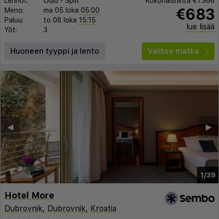
Lennot:
Oulu
-
Split
Kokonaishinta
€1.366
€683
Meno:
ma 05 loka
05:00
Paluu:
to 08 loka
15:15
lue lisää
Yöt:
3
Huoneen tyyppi ja lento
Valitse matka
◀︎
▶︎
1/39
Hotel More
Dubrovnik
,
Dubrovnik
,
Kroatia