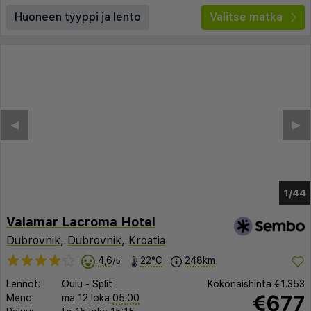
Huoneen tyyppi ja lento
Valitse matka
◀︎
▶︎
1/36
Valamar Lacroma Hotel
Dubrovnik
,
Dubrovnik
,
Kroatia
4,6
22°C
248km
/5
Lennot:
Oulu
-
Split
Kokonaishinta
€1.353
€677
Meno:
ma 12 loka
05:00