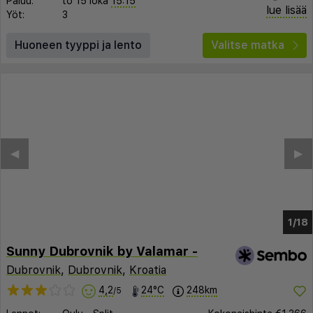
Paluu:
to 15 loka
15:15
lue lisää
Yöt:
3
Huoneen tyyppi ja lento
Valitse matka
◀︎
▶︎
1/14
Sunny Dubrovnik by Valamar -
Dubrovnik
,
Dubrovnik
,
Kroatia
4,2
24°C
248km
/5