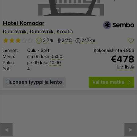
Hotel Komodor
Dubrovnik
,
Dubrovnik
,
Kroatia
3,7
24°C
247km
/5
Lennot:
Oulu
-
Split
Kokonaishinta
€956
€478
Meno:
ma 05 loka
05:00
Paluu:
pe 09 loka
10:00
lue lisää
Yöt:
4
Huoneen tyyppi ja lento
Valitse matka
◀︎
▶︎