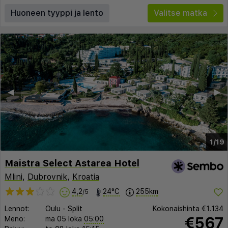
Huoneen tyyppi ja lento
Valitse matka
◀︎
▶︎
1/19
Maistra Select Astarea Hotel
Mlini
,
Dubrovnik
,
Kroatia
4,2
24°C
255km
/5
Lennot:
Oulu
-
Split
Kokonaishinta
€1.134
€567
Meno:
ma 05 loka
05:00