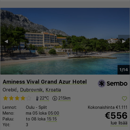
◀︎
▶︎
1/14
Aminess Vival Grand Azur Hotel
Orebić,
Dubrovnik
,
Kroatia
22°C
215km
Lennot:
Oulu
-
Split
Kokonaishinta
€1.111
€556
Meno:
ma 05 loka
05:00
Paluu:
to 08 loka
15:15
lue lisää
Yöt:
3