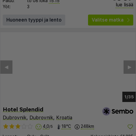
Paluu:
to 08 loka
15:15
lue lisää
Yöt:
3
Huoneen tyyppi ja lento
Valitse matka
◀︎
▶︎
1/31
Hotel Splendid
Dubrovnik
,
Dubrovnik
,
Kroatia
4,0
18°C
248km
/5