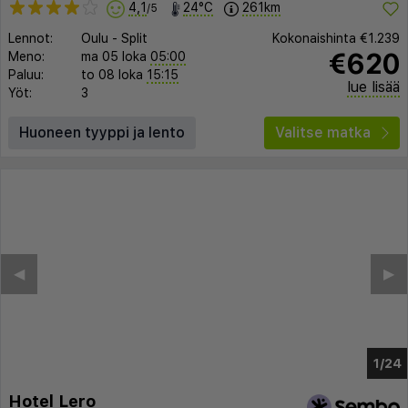
4,1
24°C
261km
/5
Lennot:
Oulu
-
Split
Kokonaishinta
€1.239
€620
Meno:
ma 05 loka
05:00
Paluu:
to 08 loka
15:15
lue lisää
Yöt:
3
Huoneen tyyppi ja lento
Valitse matka
◀︎
▶︎
1/19
Hotel Lero