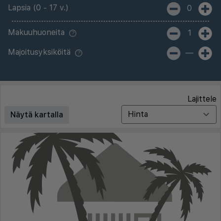
Lapsia (0 - 17 v.)
0
Makuuhuoneita
1
Majoitusyksiköitä
—
Lajittele
Näytä kartalla