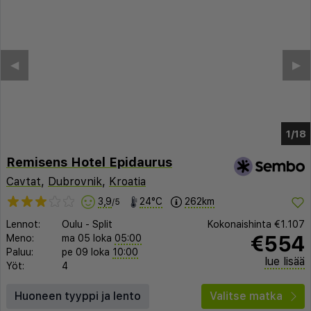
◀︎
▶︎
1/12
Remisens Hotel Epidaurus
Cavtat
,
Dubrovnik
,
Kroatia
3,9
24°C
262km
/5
Lennot:
Oulu
-
Split
Kokonaishinta
€1.107
€554
Meno:
ma 05 loka
05:00
Paluu:
pe 09 loka
10:00
lue lisää
Yöt:
4
Huoneen tyyppi ja lento
Valitse matka