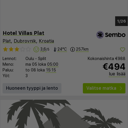
1/22
Hotel Villas Plat
Plat
,
Dubrovnik
,
Kroatia
3,6
24°C
257km
/5
Lennot:
Oulu
-
Split
Kokonaishinta
€988
€494
Meno:
ma 05 loka
05:00
Paluu:
to 08 loka
15:15
lue lisää
Yöt:
3
Huoneen tyyppi ja lento
Valitse matka