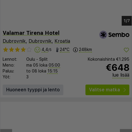
1/2
Valamar Tirena Hotel
Dubrovnik
,
Dubrovnik
,
Kroatia
4,4
24°C
248km
/5
Lennot:
Oulu
-
Split
Kokonaishinta
€1.295
€648
Meno:
ma 05 loka
05:00
Paluu:
to 08 loka
15:15
lue lisää
Yöt:
3
Huoneen tyyppi ja lento
Valitse matka