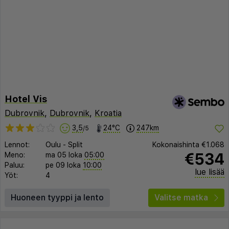
Hotel Vis
Dubrovnik
,
Dubrovnik
,
Kroatia
3,5
24°C
247km
/5
Lennot:
Oulu
-
Split
Kokonaishinta
€1.068
€534
Meno:
ma 05 loka
05:00
Paluu:
pe 09 loka
10:00
lue lisää
Yöt:
4
Huoneen tyyppi ja lento
Valitse matka