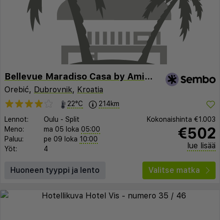
Bellevue Maradiso Casa by Aminess
Orebić,
Dubrovnik
,
Kroatia
22°C
214km
Lennot:
Oulu
-
Split
Kokonaishinta
€1.003
€502
Meno:
ma 05 loka
05:00
Paluu:
pe 09 loka
10:00
lue lisää
Yöt:
4
Huoneen tyyppi ja lento
Valitse matka