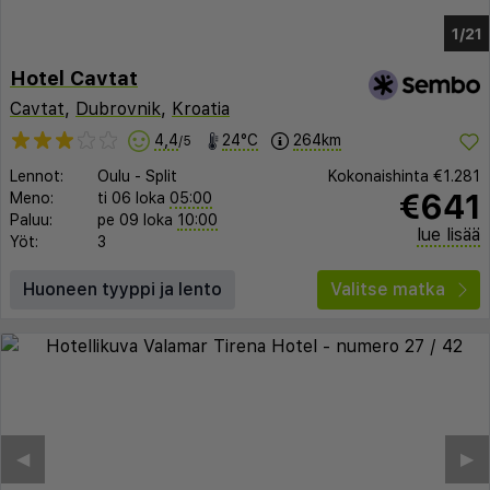
1/14
Hotel Cavtat
Cavtat
,
Dubrovnik
,
Kroatia
4,4
24°C
264km
/5
Lennot:
Oulu
-
Split
Kokonaishinta
€1.281
€641
Meno:
ti 06 loka
05:00
Paluu:
pe 09 loka
10:00
lue lisää
Yöt:
3
Huoneen tyyppi ja lento
Valitse matka
◀︎
▶︎