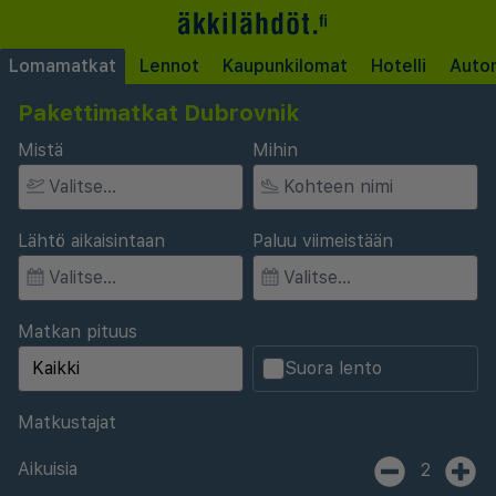
Lomamatkat
Lennot
Kaupunkilomat
Hotelli
Auto
Pakettimatkat Dubrovnik
Mistä
Mihin
Lähtö aikaisintaan
Paluu viimeistään
Matkan pituus
Suora lento
Matkustajat
Aikuisia
2