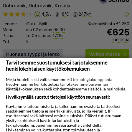
Dubrovnik
,
Dubrovnik
,
Kroatia
4,5
18°C
247km
/5
Lennot:
Oulu
-
Split
Kokonaishinta
€1.250
€625
Meno:
ma 02 marras
05:00
Paluu:
to 05 marras
17:15
lue lisää
Yöt:
3
Huoneen tyyppi ja lento
Valitse matka
Tarvitsemme suostumuksesi tarjotaksemme
henkilökohtaisen käyttökokemuksen
Me ja huolellisesti valitsemamme
50 teknologiakumppania
hyödynnämme henkilötietoja tarjotaksemme paremman
käyttäjäkokemuksen sekä kohdentaaksemme sisältöä ja mainoksia.
Hyväksymällä suostut tietojesi käyttöön seuraavasti:
◀︎
▶︎
Käytämme laitetunnisteita ja tallennamme evästeitä laitteellesi
saadaksemme tietoja esimerkiksi sivuista, joilla vierailit, IP-
osoitteestasi sekä laitteesi ominaisuuksista. Pääset tutustumaan
yksityiskohtaisesti käyttötarkoituksiin ja
teknologiakumppaneihimme seuraavalla välilehdellä.
1/14
Hylkääminen voi vaikuttaa sivuston toimivuuteen ja