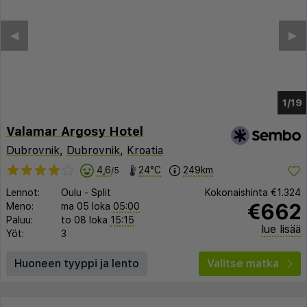
◀︎
▶︎
1/12
Valamar Argosy Hotel
Dubrovnik
,
Dubrovnik
,
Kroatia
4,6
24°C
249km
/5
Lennot:
Oulu
-
Split
Kokonaishinta
€1.324
€662
Meno:
ma 05 loka
05:00
Paluu:
to 08 loka
15:15
lue lisää
Yöt:
3
Huoneen tyyppi ja lento
Valitse matka