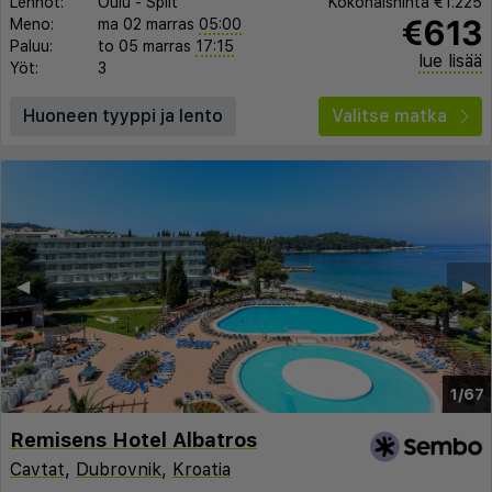
Lennot:
Oulu
-
Split
Kokonaishinta
€1.225
€613
Meno:
ma 02 marras
05:00
Paluu:
to 05 marras
17:15
lue lisää
Yöt:
3
Huoneen tyyppi ja lento
Valitse matka
◀︎
▶︎
1/67
Remisens Hotel Albatros
Cavtat
,
Dubrovnik
,
Kroatia