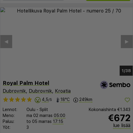
◀︎
▶︎
1/30
Royal Palm Hotel
Dubrovnik
,
Dubrovnik
,
Kroatia
4,5
18°C
249km
/5
Lennot:
Oulu
-
Split
Kokonaishinta
€1.343
€672
Meno:
ma 02 marras
05:00
Paluu:
to 05 marras
17:15
lue lisää
Yöt:
3