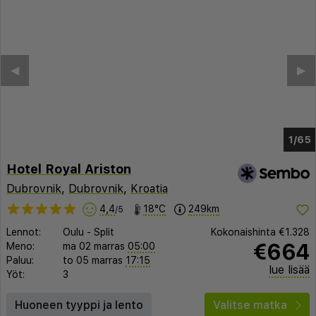
◀︎
▶︎
1/58
Hotel Royal Ariston
Dubrovnik
,
Dubrovnik
,
Kroatia
4,4
18°C
249km
/5
Lennot:
Oulu
-
Split
Kokonaishinta
€1.328
€664
Meno:
ma 02 marras
05:00
Paluu:
to 05 marras
17:15
lue lisää
Yöt:
3
Huoneen tyyppi ja lento
Valitse matka