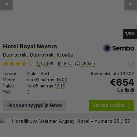
◀︎
▶︎
1/46
Hotel Royal Neptun
Dubrovnik
,
Dubrovnik
,
Kroatia
4,6
18°C
250km
/5
Lennot:
Oulu
-
Split
Kokonaishinta
€1.307
€654
Meno:
ma 02 marras
05:00
Paluu:
to 05 marras
17:15
lue lisää
Yöt:
3
Huoneen tyyppi ja lento
Valitse matka