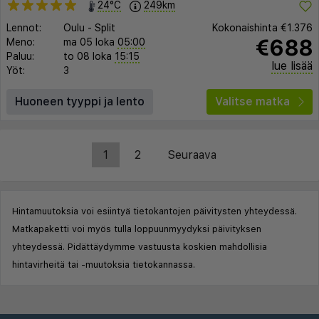
24°C
249km
Lennot:
Oulu
-
Split
Kokonaishinta
€1.376
€688
Meno:
ma 05 loka
05:00
Paluu:
to 08 loka
15:15
lue lisää
Yöt:
3
Huoneen tyyppi ja lento
Valitse matka
1
2
Seuraava
Hintamuutoksia voi esiintyä tietokantojen päivitysten yhteydessä.
Matkapaketti voi myös tulla loppuunmyydyksi päivityksen
yhteydessä. Pidättäydymme vastuusta koskien mahdollisia
hintavirheitä tai -muutoksia tietokannassa.