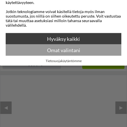
käytettävyyteen.
Grand Hotel Park
Jotkin teknologiamme voivat käsitellä tietoja myös ilman
suostumusta, jos niillä on siihen oikeutettu peruste. Voit vastustaa
Dubrovnik
,
Dubrovnik
,
Kroatia
tätä tai muuttaa asetuksiasi milloin tahansa seuraavalla
välilehdellä.
4,2
23°C
247km
/5
Lennot:
Oulu
-
Split
Kokonaishinta
€1.269
Hyväksy kaikki
€635
Meno:
pe 09 loka
05:00
Paluu:
ma 12 loka
15:10
Omat valintani
lue lisää
Yöt:
3
Tietosuojakäytäntömme
Huoneen tyyppi ja lento
Valitse matka
◀︎
▶︎