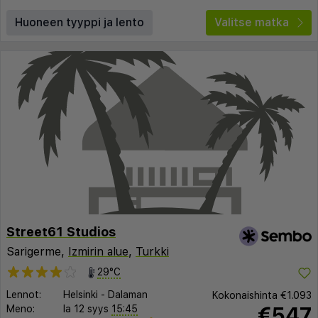
Huoneen tyyppi ja lento
Valitse matka
Street61 Studios
Sarigerme,
Izmirin alue
,
Turkki
29°C
Lennot:
Helsinki
-
Dalaman
Kokonaishinta
€1.093
€547
Meno:
la 12 syys
15:45