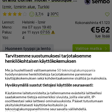
Izmir
,
Izmirin alue
,
Turkki
3,7
30°C
/5
Lennot:
Helsinki
-
İzmir
Kokonaishinta
€1.123
€562
Meno:
ma 07 syys
19:40
Paluu:
pe 11 syys
07:55
lue lisää
Yöt:
4
Huoneen tyyppi ja lento
Valitse matka
Tarvitsemme suostumuksesi tarjotaksemme
henkilökohtaisen käyttökokemuksen
Me ja huolellisesti valitsemamme
50 teknologiakumppania
hyödynnämme henkilötietoja tarjotaksemme paremman
käyttäjäkokemuksen sekä kohdentaaksemme sisältöä ja mainoksia.
Hyväksymällä suostut tietojesi käyttöön seuraavasti:
Käytämme laitetunnisteita ja tallennamme evästeitä laitteellesi
saadaksemme tietoja esimerkiksi sivuista, joilla vierailit, IP-
osoitteestasi sekä laitteesi ominaisuuksista. Pääset tutustumaan
yksityiskohtaisesti käyttötarkoituksiin ja
teknologiakumppaneihimme seuraavalla välilehdellä.