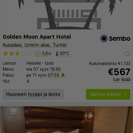
Golden Moon Apart Hotel
Kusadasi
,
Izmirin alue
,
Turkki
3,9
30°C
/5
Lennot:
Helsinki
-
İzmir
Kokonaishinta
€1.133
€567
Meno:
ma 07 syys
19:40
Paluu:
pe 11 syys
07:55
lue lisää
Yöt:
4
Huoneen tyyppi ja lento
Valitse matka