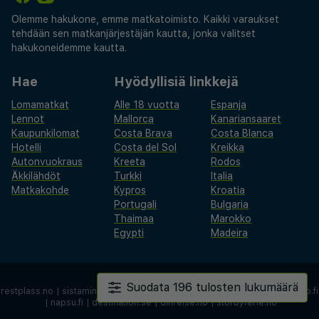
Olemme hakukone, emme matkatoimisto. Kaikki varaukset
tehdään sen matkanjärjestäjän kautta, jonka valitset
hakukoneidemme kautta.
Hae
Hyödyllisiä linkkejä
Lomamatkat
Alle 18 vuotta
Espanja
Lennot
Mallorca
Kanariansaaret
Kaupunkilomat
Costa Brava
Costa Blanca
Hotelli
Costa del Sol
Kreikka
Autonvuokraus
Kreeta
Rodos
Äkkilähdöt
Turkki
Italia
Matkakohde
Kypros
Kroatia
Portugali
Bulgaria
Thaimaa
Marokko
Egypti
Madeira
2026 ©
REISEGIGANTEN AS
Suodata 196 tulosten lukumäärä
restplass.no
|
sistaminuten.se
|
afbudsrejser.dk
|
äkkilähdöt.fi
|
rantapallo.fi
|
napsu.fi
|
destination.se
|
dinreise.no
|
storbyferie.no