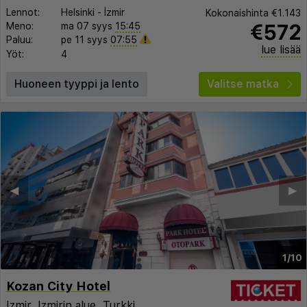
Lennot:
Helsinki
-
İzmir
Kokonaishinta
€1.143
€572
Meno:
ma 07 syys
15:45
Paluu:
pe 11 syys
07:55
lue lisää
Yöt:
4
Huoneen tyyppi ja lento
Valitse matka
◀︎
▶︎
1/10
Kozan City Hotel
Izmir
,
Izmirin alue
,
Turkki