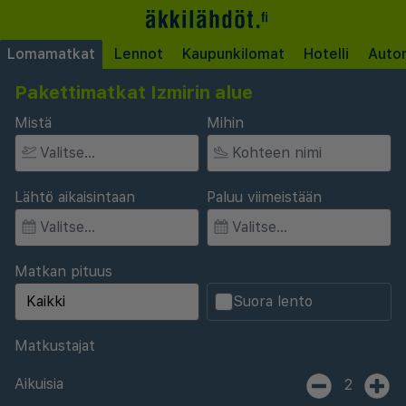
Lomamatkat
Lennot
Kaupunkilomat
Hotelli
Auto
Pakettimatkat Izmirin alue
Mistä
Mihin
Lähtö aikaisintaan
Paluu viimeistään
Matkan pituus
Suora lento
Matkustajat
Aikuisia
2