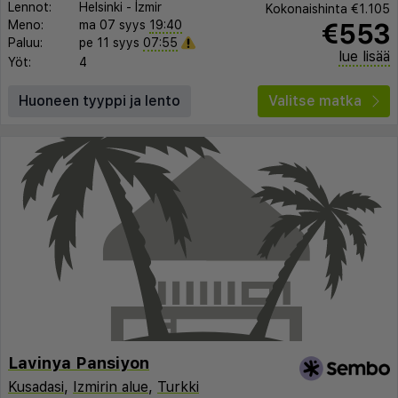
Lennot:
Helsinki
-
İzmir
Kokonaishinta
€1.105
€553
Meno:
ma 07 syys
19:40
Paluu:
pe 11 syys
07:55
lue lisää
Yöt:
4
Huoneen tyyppi ja lento
Valitse matka
Lavinya Pansiyon
Kusadasi
,
Izmirin alue
,
Turkki