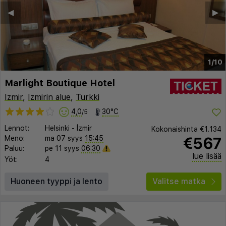
◀︎
▶︎
1/10
Marlight Boutique Hotel
Izmir
,
Izmirin alue
,
Turkki
4,0
30°C
/5
Lennot:
Helsinki
-
İzmir
Kokonaishinta
€1.134
€567
Meno:
ma 07 syys
15:45
Paluu:
pe 11 syys
06:30
lue lisää
Yöt:
4
Huoneen tyyppi ja lento
Valitse matka