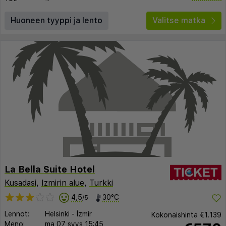
Huoneen tyyppi ja lento
Valitse matka
La Bella Suite Hotel
Kusadasi
,
Izmirin alue
,
Turkki
4,5
30°C
/5
Lennot:
Helsinki
-
İzmir
Kokonaishinta
€1.139
Meno:
ma 07 syys
15:45