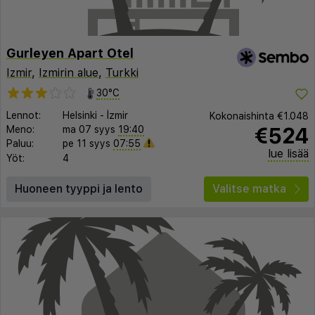
Gurleyen Apart Otel
Izmir
,
Izmirin alue
,
Turkki
30°C
Lennot:
Helsinki
-
İzmir
Kokonaishinta
€1.048
€524
Meno:
ma 07 syys
19:40
Paluu:
pe 11 syys
07:55
lue lisää
Yöt:
4
Huoneen tyyppi ja lento
Valitse matka