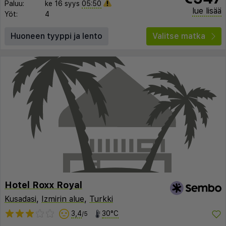
Paluu:
ke 16 syys
05:50
lue lisää
Yöt:
4
Huoneen tyyppi ja lento
Valitse matka
Hotel Roxx Royal
Kusadasi
,
Izmirin alue
,
Turkki
3,4
30°C
/5