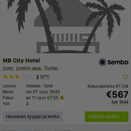
MB City Hotel
Izmir
,
Izmirin alue
,
Turkki
30°C
Lennot:
Helsinki
-
İzmir
Kokonaishinta
€1.134
€567
Meno:
ma 07 syys
19:40
Paluu:
pe 11 syys
07:55
lue lisää
Yöt:
4
Huoneen tyyppi ja lento
Valitse matka