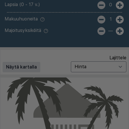
Lapsia (0 - 17 v.)
0
Makuuhuoneita
1
Majoitusyksiköitä
—
Lajittele
Näytä kartalla