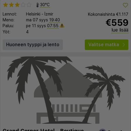
30°C
Lennot:
Helsinki
-
İzmir
Kokonaishinta
€1.117
€559
Meno:
ma 07 syys
19:40
Paluu:
pe 11 syys
07:55
lue lisää
Yöt:
4
Huoneen tyyppi ja lento
Valitse matka
Grand Corner Hotel - Boutique Class