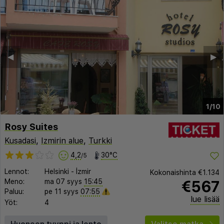
◀︎
▶︎
1/10
Rosy Suites
Kusadasi
,
Izmirin alue
,
Turkki
4,2
30°C
/5
Lennot:
Helsinki
-
İzmir
Kokonaishinta
€1.134
€567
Meno:
ma 07 syys
15:45
Paluu:
pe 11 syys
07:55
lue lisää
Yöt:
4