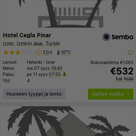
Hotel Cagla Pinar
Izmir
,
Izmirin alue
,
Turkki
3,0
30°C
/5
Lennot:
Helsinki
-
İzmir
Kokonaishinta
€1.063
€532
Meno:
ma 07 syys
19:40
Paluu:
pe 11 syys
07:55
lue lisää
Yöt:
4
Huoneen tyyppi ja lento
Valitse matka