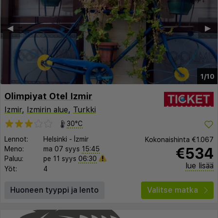
◀︎
▶︎
1/10
Olimpiyat Otel Izmir
Izmir
,
Izmirin alue
,
Turkki
30°C
Lennot:
Helsinki
-
İzmir
Kokonaishinta
€1.067
€534
Meno:
ma 07 syys
15:45
Paluu:
pe 11 syys
06:30
lue lisää
Yöt:
4
Huoneen tyyppi ja lento
Valitse matka