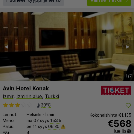
Huoneen tyyppi ja lento
Valitse matka
◀︎
▶︎
1/7
Avin Hotel Konak
Izmir
,
Izmirin alue
,
Turkki
30°C
Lennot:
Helsinki
-
İzmir
Kokonaishinta
€1.135
€568
Meno:
ma 07 syys
15:45
Paluu:
pe 11 syys
06:30
lue lisää
Yöt:
4