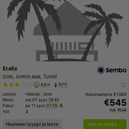
Eraliz
Izmir
,
Izmirin alue
,
Turkki
4,6
30°C
/5
Lennot:
Helsinki
-
İzmir
Kokonaishinta
€1.089
€545
Meno:
ma 07 syys
19:40
Paluu:
pe 11 syys
07:55
lue lisää
Yöt:
4
Huoneen tyyppi ja lento
Valitse matka