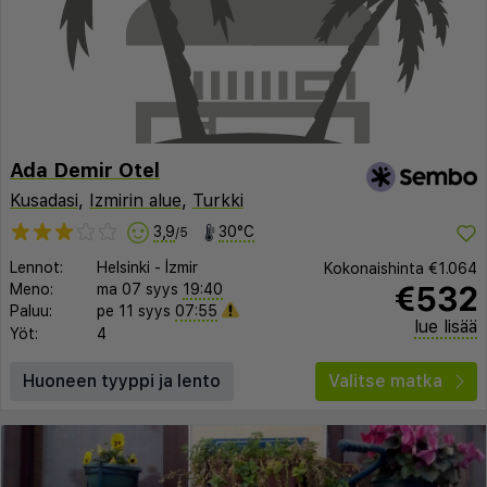
Ada Demir Otel
Kusadasi
,
Izmirin alue
,
Turkki
3,9
30°C
/5
Lennot:
Helsinki
-
İzmir
Kokonaishinta
€1.064
€532
Meno:
ma 07 syys
19:40
Paluu:
pe 11 syys
07:55
lue lisää
Yöt:
4
Huoneen tyyppi ja lento
Valitse matka