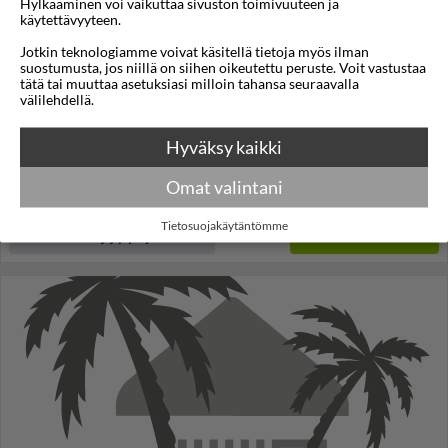
Hylkääminen voi vaikuttaa sivuston toimivuuteen ja
käytettävyyteen.
Piano Hotel
Jotkin teknologiamme voivat käsitellä tietoja myös ilman
suostumusta, jos niillä on siihen oikeutettu peruste. Voit vastustaa
Izmir
,
Izmirin alue
,
Turkki
tätä tai muuttaa asetuksiasi milloin tahansa seuraavalla
4,3
30°C
välilehdellä.
/5
Lennot:
Helsinki
-
İzmir
Kokonaishinta
€1.129
Hyväksy kaikki
€565
Meno:
ma 07 syys
19:40
Paluu:
pe 11 syys
07:55
Omat valintani
lue lisää
Yöt:
4
Tietosuojakäytäntömme
Huoneen tyyppi ja lento
Valitse matka