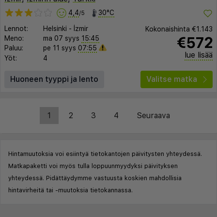
4,4
30°C
/5
Lennot:
Helsinki
-
İzmir
Kokonaishinta
€1.143
€572
Meno:
ma 07 syys
15:45
Paluu:
pe 11 syys
07:55
lue lisää
Yöt:
4
Huoneen tyyppi ja lento
Valitse matka
1
2
3
4
Seuraava
Hintamuutoksia voi esiintyä tietokantojen päivitysten yhteydessä.
Matkapaketti voi myös tulla loppuunmyydyksi päivityksen
yhteydessä. Pidättäydymme vastuusta koskien mahdollisia
hintavirheitä tai -muutoksia tietokannassa.