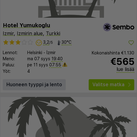
Hotel Yumukoglu
Izmir
,
Izmirin alue
,
Turkki
3,2
30°C
/5
Lennot:
Helsinki
-
İzmir
Kokonaishinta
€1.130
€565
Meno:
ma 07 syys
19:40
Paluu:
pe 11 syys
07:55
lue lisää
Yöt:
4
Huoneen tyyppi ja lento
Valitse matka