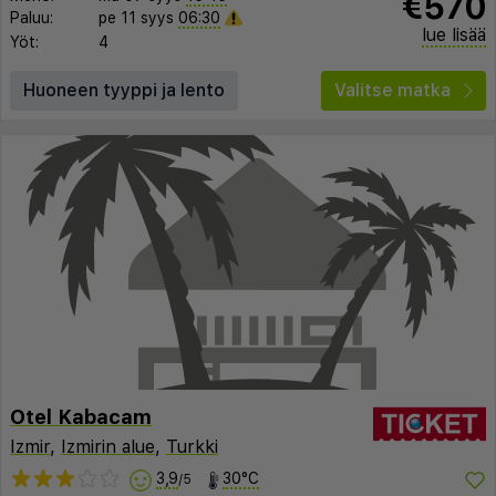
€570
Paluu:
pe 11 syys
06:30
lue lisää
Yöt:
4
Huoneen tyyppi ja lento
Valitse matka
Otel Kabacam
Izmir
,
Izmirin alue
,
Turkki
3,9
30°C
/5