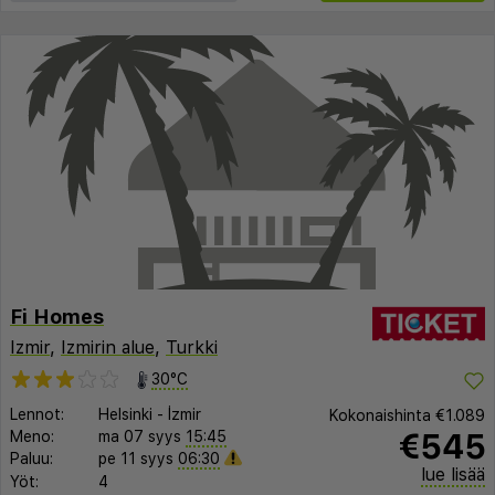
Fi Homes
Izmir
,
Izmirin alue
,
Turkki
30°C
Lennot:
Helsinki
-
İzmir
Kokonaishinta
€1.089
€545
Meno:
ma 07 syys
15:45
Paluu:
pe 11 syys
06:30
lue lisää
Yöt:
4