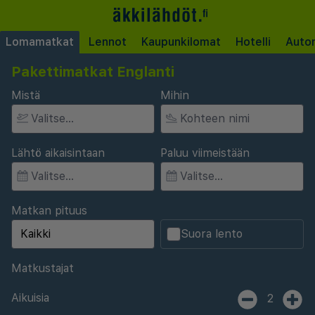
Lomamatkat
Lennot
Kaupunkilomat
Hotelli
Auto
Pakettimatkat Englanti
Mistä
Mihin
Lähtö aikaisintaan
Paluu viimeistään
Matkan pituus
Suora lento
Matkustajat
Aikuisia
2