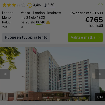
3,4
21°C
/5
Lennot:
Vaasa
-
London Heathrow
Kokonaishinta
€1.530
€765
Meno:
ma 24 elo
13:30
Paluu:
pe 28 elo
06:40
lue lisää
Yöt:
4
Huoneen tyyppi ja lento
Valitse matka
◀︎
▶︎
1/13