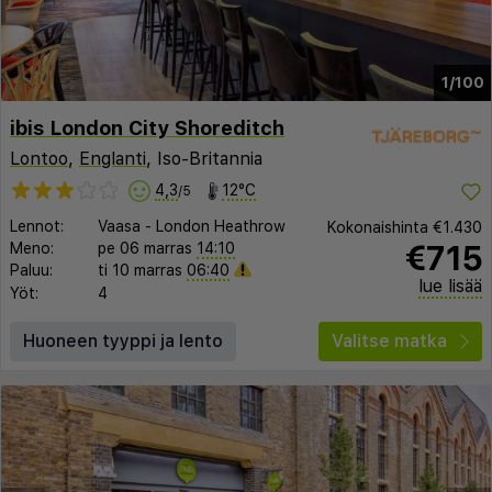
1/100
ibis London City Shoreditch
Lontoo
,
Englanti
, Iso-Britannia
4,3
12°C
/5
Lennot:
Vaasa
-
London Heathrow
Kokonaishinta
€1.430
€715
Meno:
pe 06 marras
14:10
Paluu:
ti 10 marras
06:40
lue lisää
Yöt:
4
Huoneen tyyppi ja lento
Valitse matka