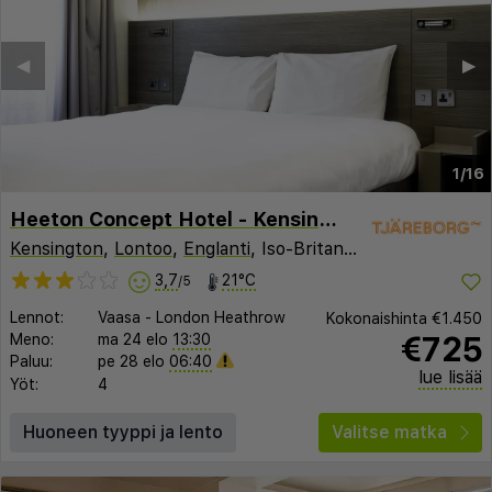
◀︎
▶︎
1/16
Heeton Concept Hotel - Kensington London
Kensington
,
Lontoo
,
Englanti
, Iso-Britannia
3,7
21°C
/5
Lennot:
Vaasa
-
London Heathrow
Kokonaishinta
€1.450
€725
Meno:
ma 24 elo
13:30
Paluu:
pe 28 elo
06:40
lue lisää
Yöt:
4
Huoneen tyyppi ja lento
Valitse matka