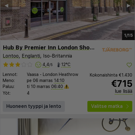
◀︎
▶︎
1/15
Hub By Premier Inn London Shoreditch
Lontoo
,
Englanti
, Iso-Britannia
4,4
12°C
/5
Lennot:
Vaasa
-
London Heathrow
Kokonaishinta
€1.430
€715
Meno:
pe 06 marras
14:10
Paluu:
ti 10 marras
06:40
lue lisää
Yöt:
4
Huoneen tyyppi ja lento
Valitse matka