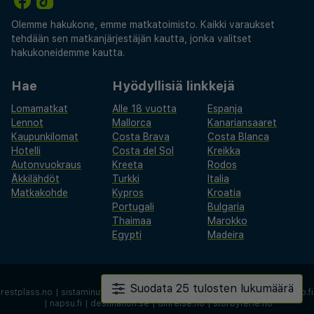
Olemme hakukone, emme matkatoimisto. Kaikki varaukset
tehdään sen matkanjärjestäjän kautta, jonka valitset
hakukoneidemme kautta.
Hae
Hyödyllisiä linkkejä
Lomamatkat
Alle 18 vuotta
Espanja
Lennot
Mallorca
Kanariansaaret
Kaupunkilomat
Costa Brava
Costa Blanca
Hotelli
Costa del Sol
Kreikka
Autonvuokraus
Kreeta
Rodos
Äkkilähdöt
Turkki
Italia
Matkakohde
Kypros
Kroatia
Portugali
Bulgaria
Thaimaa
Marokko
Egypti
Madeira
2026 ©
REISEGIGANTEN AS
Suodata 25 tulosten lukumäärä
restplass.no
|
sistaminuten.se
|
afbudsrejser.dk
|
äkkilähdöt.fi
|
rantapallo.fi
|
napsu.fi
|
destination.se
|
dinreise.no
|
storbyferie.no