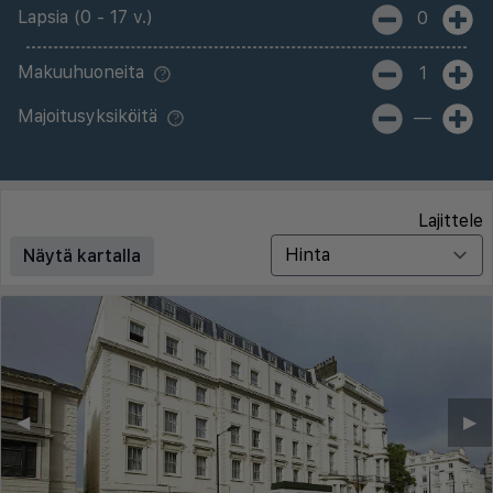
Lapsia (0 - 17 v.)
0
Makuuhuoneita
1
Majoitusyksiköitä
—
Lajittele
Näytä kartalla
◀︎
▶︎