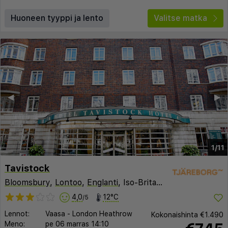
Huoneen tyyppi ja lento
Valitse matka
◀︎
▶︎
1/11
Tavistock
Bloomsbury
,
Lontoo
,
Englanti
, Iso-Britannia
4,0
12°C
/5
Lennot:
Vaasa
-
London Heathrow
Kokonaishinta
€1.490
Meno:
pe 06 marras
14:10