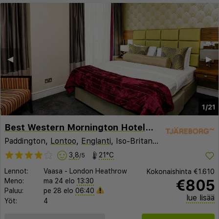
◀︎
▶︎
1/21
Best Western Mornington Hotel Hyde Park
Paddington,
Lontoo
,
Englanti
, Iso-Britannia
3,8
21°C
/5
Lennot:
Vaasa
-
London Heathrow
Kokonaishinta
€1.610
€805
Meno:
ma 24 elo
13:30
Paluu:
pe 28 elo
06:40
lue lisää
Yöt:
4