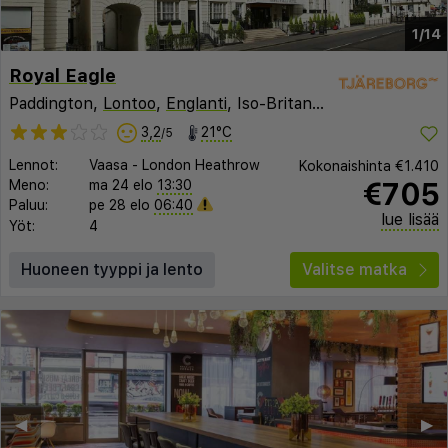
1/14
Royal Eagle
Paddington,
Lontoo
,
Englanti
, Iso-Britannia
3,2
21°C
/5
Lennot:
Vaasa
-
London Heathrow
Kokonaishinta
€1.410
€705
Meno:
ma 24 elo
13:30
Paluu:
pe 28 elo
06:40
lue lisää
Yöt:
4
Huoneen tyyppi ja lento
Valitse matka
◀︎
▶︎