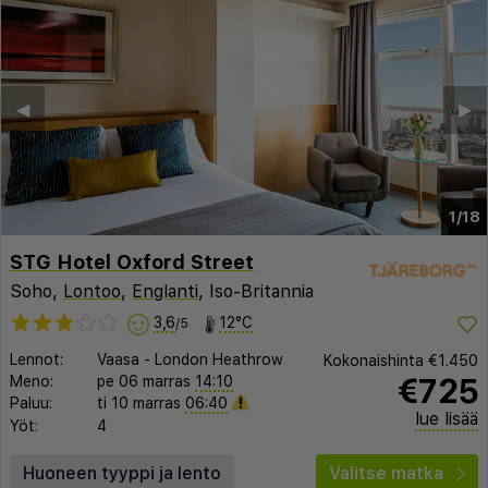
◀︎
▶︎
1/18
STG Hotel Oxford Street
Soho,
Lontoo
,
Englanti
, Iso-Britannia
3,6
12°C
/5
Lennot:
Vaasa
-
London Heathrow
Kokonaishinta
€1.450
€725
Meno:
pe 06 marras
14:10
Paluu:
ti 10 marras
06:40
lue lisää
Yöt:
4
Huoneen tyyppi ja lento
Valitse matka