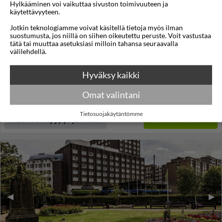
1/127
Hylkääminen voi vaikuttaa sivuston toimivuuteen ja
käytettävyyteen.
Hilton London Kensington
Jotkin teknologiamme voivat käsitellä tietoja myös ilman
suostumusta, jos niillä on siihen oikeutettu peruste. Voit vastustaa
Kensington
,
Lontoo
,
Englanti
, Iso-Britannia
tätä tai muuttaa asetuksiasi milloin tahansa seuraavalla
välilehdellä.
3,8
21°C
/5
Lennot:
Vaasa
-
London Heathrow
Kokonaishinta
€1.550
Hyväksy kaikki
€775
Meno:
ma 24 elo
13:30
Paluu:
pe 28 elo
06:40
Omat valintani
lue lisää
Yöt:
4
Tietosuojakäytäntömme
Huoneen tyyppi ja lento
Valitse matka
◀︎
▶︎