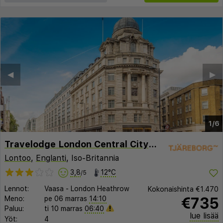
◀︎
▶︎
1/6
Travelodge London Central City Road
Lontoo
,
Englanti
, Iso-Britannia
3,8
12°C
/5
Lennot:
Vaasa
-
London Heathrow
Kokonaishinta
€1.470
€735
Meno:
pe 06 marras
14:10
Paluu:
ti 10 marras
06:40
lue lisää
Yöt:
4