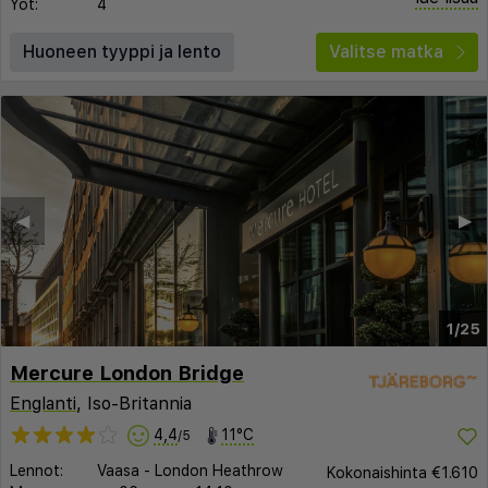
Yöt:
4
Huoneen tyyppi ja lento
Valitse matka
◀︎
▶︎
1/25
Mercure London Bridge
Englanti
, Iso-Britannia
4,4
11°C
/5
Lennot:
Vaasa
-
London Heathrow
Kokonaishinta
€1.610