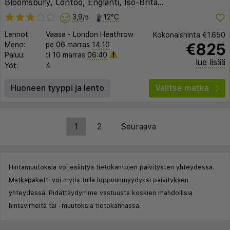
Bloomsbury
,
Lontoo
,
Englanti
, Iso-Britannia
3,9
12°C
/5
Lennot:
Vaasa
-
London Heathrow
Kokonaishinta
€1.650
€825
Meno:
pe 06 marras
14:10
Paluu:
ti 10 marras
06:40
lue lisää
Yöt:
4
Huoneen tyyppi ja lento
Valitse matka
1
2
Seuraava
Hintamuutoksia voi esiintyä tietokantojen päivitysten yhteydessä.
Matkapaketti voi myös tulla loppuunmyydyksi päivityksen
yhteydessä. Pidättäydymme vastuusta koskien mahdollisia
hintavirheitä tai -muutoksia tietokannassa.