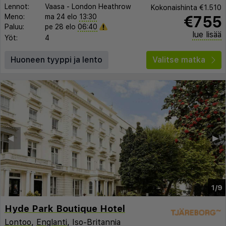
Lennot:
Vaasa
-
London Heathrow
Kokonaishinta
€1.510
€755
Meno:
ma 24 elo
13:30
Paluu:
pe 28 elo
06:40
lue lisää
Yöt:
4
Huoneen tyyppi ja lento
Valitse matka
◀︎
▶︎
1/9
Hyde Park Boutique Hotel
Lontoo
,
Englanti
, Iso-Britannia