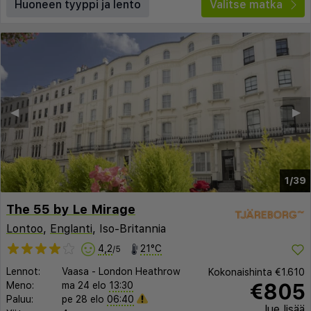
Huoneen tyyppi ja lento
Valitse matka
◀︎
▶︎
1/39
The 55 by Le Mirage
Lontoo
,
Englanti
, Iso-Britannia
4,2
21°C
/5
Lennot:
Vaasa
-
London Heathrow
Kokonaishinta
€1.610
€805
Meno:
ma 24 elo
13:30
Paluu:
pe 28 elo
06:40
lue lisää