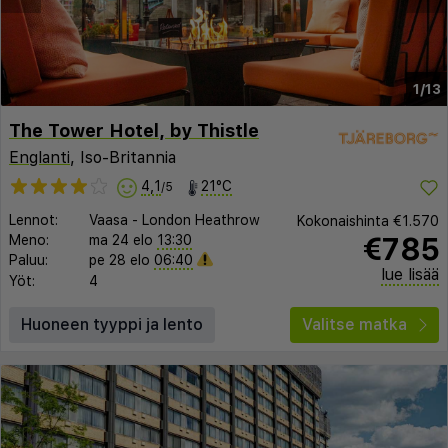
1/13
The Tower Hotel, by Thistle
Englanti
, Iso-Britannia
4,1
21°C
/5
Lennot:
Vaasa
-
London Heathrow
Kokonaishinta
€1.570
€785
Meno:
ma 24 elo
13:30
Paluu:
pe 28 elo
06:40
lue lisää
Yöt:
4
Huoneen tyyppi ja lento
Valitse matka