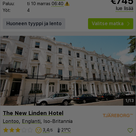
€745
Paluu:
ti 10 marras
06:40
lue lisää
Yöt:
4
Huoneen tyyppi ja lento
Valitse matka
◀︎
▶︎
1/13
The New Linden Hotel
Lontoo
,
Englanti
, Iso-Britannia
3,4
21°C
/5