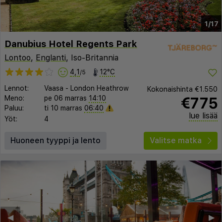
1/17
Danubius Hotel Regents Park
Lontoo
,
Englanti
, Iso-Britannia
4,1
12°C
/5
Lennot:
Vaasa
-
London Heathrow
Kokonaishinta
€1.550
€775
Meno:
pe 06 marras
14:10
Paluu:
ti 10 marras
06:40
lue lisää
Yöt:
4
Huoneen tyyppi ja lento
Valitse matka
◀︎
▶︎