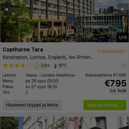
◀︎
▶︎
1/15
Copthorne Tara
Kensington
,
Lontoo
,
Englanti
, Iso-Britannia
3,9
18°C
/5
Lennot:
Vaasa
-
London Heathrow
Kokonaishinta
€1.590
€795
Meno:
pe 25 syys
05:50
Paluu:
su 27 syys
18:10
lue lisää
Yöt:
2
Huoneen tyyppi ja lento
Valitse matka