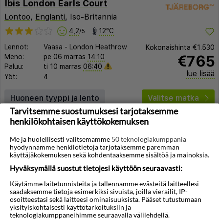
Ibis London Earls Court
Lontoo
,
Englanti
, Iso-Britannia
4,2
12°C
/5
Lennot:
Vaasa
-
London Heathrow
Kokonaishinta
€1.530
€765
Meno:
pe 06 marras
14:10
Paluu:
ti 10 marras
06:40
lue lisää
Yöt:
4
Huoneen tyyppi ja lento
Valitse matka
Tarvitsemme suostumuksesi tarjotaksemme
henkilökohtaisen käyttökokemuksen
Me ja huolellisesti valitsemamme
50 teknologiakumppania
hyödynnämme henkilötietoja tarjotaksemme paremman
käyttäjäkokemuksen sekä kohdentaaksemme sisältöä ja mainoksia.
Hyväksymällä suostut tietojesi käyttöön seuraavasti:
◀︎
▶︎
Käytämme laitetunnisteita ja tallennamme evästeitä laitteellesi
saadaksemme tietoja esimerkiksi sivuista, joilla vierailit, IP-
osoitteestasi sekä laitteesi ominaisuuksista. Pääset tutustumaan
yksityiskohtaisesti käyttötarkoituksiin ja
teknologiakumppaneihimme seuraavalla välilehdellä.