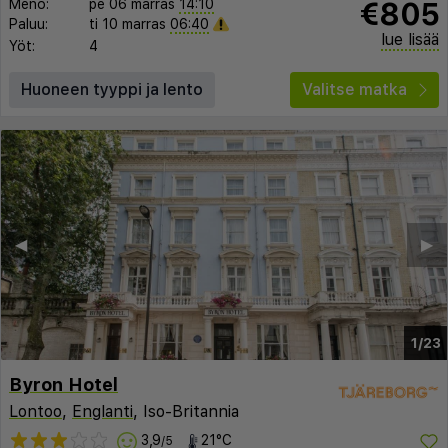
€805
Meno:
pe 06 marras
14:10
Paluu:
ti 10 marras
06:40
lue lisää
Yöt:
4
Huoneen tyyppi ja lento
Valitse matka
◀︎
▶︎
1/23
Byron Hotel
Lontoo
,
Englanti
, Iso-Britannia
3,9
21°C
/5