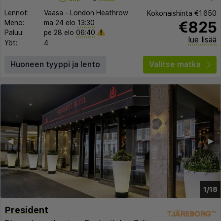
Lennot:
Vaasa
-
London Heathrow
Kokonaishinta
€1.650
€825
Meno:
ma 24 elo
13:30
Paluu:
pe 28 elo
06:40
lue lisää
Yöt:
4
Huoneen tyyppi ja lento
Valitse matka
◀︎
▶︎
1/18
President