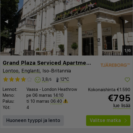
◀︎
▶︎
1/6
Grand Plaza Serviced Apartments
Lontoo
,
Englanti
, Iso-Britannia
3,8
12°C
/5
Lennot:
Vaasa
-
London Heathrow
Kokonaishinta
€1.590
€795
Meno:
pe 06 marras
14:10
Paluu:
ti 10 marras
06:40
lue lisää
Yöt:
4
Huoneen tyyppi ja lento
Valitse matka