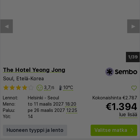
◀︎
▶︎
1/35
The Hotel Yeong Jong
Soul, Etelä-Korea
3,7
10°C
/5
Lennot:
Helsinki
-
Seoul
Kokonaishinta
€2.787
€1.394
Meno:
to 11 maalis 2027
18:20
Paluu:
pe 26 maalis 2027
12:25
lue lisää
Yöt:
14
Huoneen tyyppi ja lento
Valitse matka