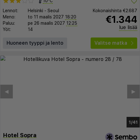
10°C
Lennot:
Helsinki
-
Seoul
Kokonaishinta
€2.687
€1.344
Meno:
to 11 maalis 2027
18:20
Paluu:
pe 26 maalis 2027
12:25
lue lisää
Yöt:
14
Huoneen tyyppi ja lento
Valitse matka
◀︎
▶︎
1/34
Hotel Sopra