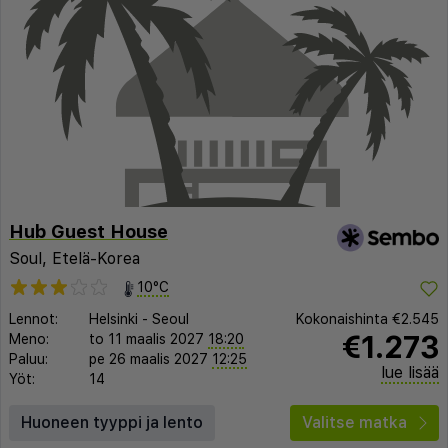
Hub Guest House
Soul, Etelä-Korea
10°C
Lennot:
Helsinki
-
Seoul
Kokonaishinta
€2.545
€1.273
Meno:
to 11 maalis 2027
18:20
Paluu:
pe 26 maalis 2027
12:25
lue lisää
Yöt:
14
Huoneen tyyppi ja lento
Valitse matka