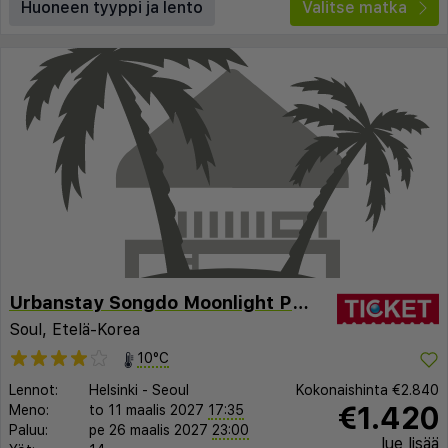
Huoneen tyyppi ja lento
Valitse matka
Urbanstay Songdo Moonlight Park
Soul, Etelä-Korea
10°C
Lennot:
Helsinki
-
Seoul
Kokonaishinta
€2.840
€1.420
Meno:
to 11 maalis 2027
17:35
Paluu:
pe 26 maalis 2027
23:00
lue lisää