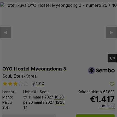
OYO Hostel Myeongdong 3
Soul, Etelä-Korea
10°C
Lennot:
Helsinki
-
Seoul
Kokonaishinta
€2.833
€1.417
Meno:
to 11 maalis 2027
18:20
Paluu:
pe 26 maalis 2027
12:25
lue lisää
Yöt:
14