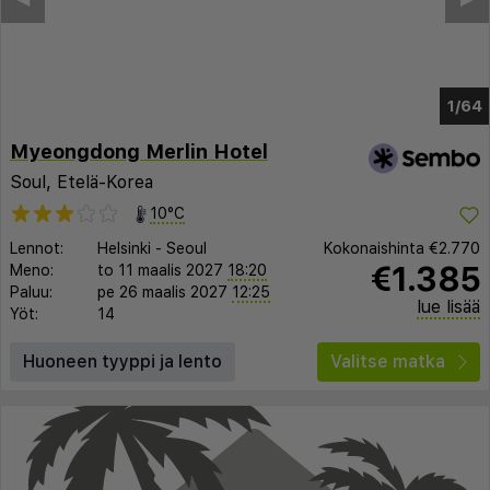
1/60
Myeongdong Merlin Hotel
Soul, Etelä-Korea
10°C
Lennot:
Helsinki
-
Seoul
Kokonaishinta
€2.770
€1.385
Meno:
to 11 maalis 2027
18:20
Paluu:
pe 26 maalis 2027
12:25
lue lisää
Yöt:
14
Huoneen tyyppi ja lento
Valitse matka