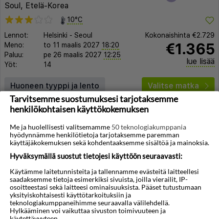
Soul, Etelä-Korea
10°C
Lennot:
Helsinki
-
Seoul
Kokonaishinta
€2.729
€1.365
Meno:
to 11 maalis 2027
18:20
Paluu:
pe 26 maalis 2027
12:25
lue lisää
Yöt:
14
Huoneen tyyppi ja lento
Valitse matka
Tarvitsemme suostumuksesi tarjotaksemme
henkilökohtaisen käyttökokemuksen
Me ja huolellisesti valitsemamme
50 teknologiakumppania
hyödynnämme henkilötietoja tarjotaksemme paremman
käyttäjäkokemuksen sekä kohdentaaksemme sisältöä ja mainoksia.
Hyväksymällä suostut tietojesi käyttöön seuraavasti:
◀︎
▶︎
Käytämme laitetunnisteita ja tallennamme evästeitä laitteellesi
saadaksemme tietoja esimerkiksi sivuista, joilla vierailit, IP-
osoitteestasi sekä laitteesi ominaisuuksista. Pääset tutustumaan
yksityiskohtaisesti käyttötarkoituksiin ja
teknologiakumppaneihimme seuraavalla välilehdellä.
1/40
Hylkääminen voi vaikuttaa sivuston toimivuuteen ja
käytettävyyteen.