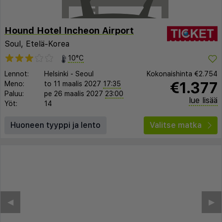
Hound Hotel Incheon Airport
Soul, Etelä-Korea
10°C
Lennot:
Helsinki
-
Seoul
Kokonaishinta
€2.754
€1.377
Meno:
to 11 maalis 2027
17:35
Paluu:
pe 26 maalis 2027
23:00
lue lisää
Yöt:
14
Huoneen tyyppi ja lento
Valitse matka
◀︎
▶︎