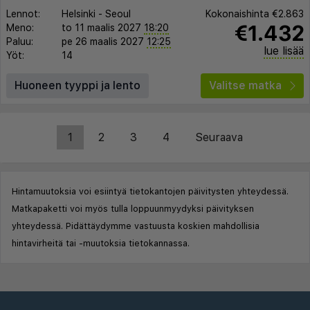
Lennot:
Helsinki
-
Seoul
Kokonaishinta
€2.863
€1.432
Meno:
to 11 maalis 2027
18:20
Paluu:
pe 26 maalis 2027
12:25
lue lisää
Yöt:
14
Huoneen tyyppi ja lento
Valitse matka
1
2
3
4
Seuraava
Hintamuutoksia voi esiintyä tietokantojen päivitysten yhteydessä.
Matkapaketti voi myös tulla loppuunmyydyksi päivityksen
yhteydessä. Pidättäydymme vastuusta koskien mahdollisia
hintavirheitä tai -muutoksia tietokannassa.