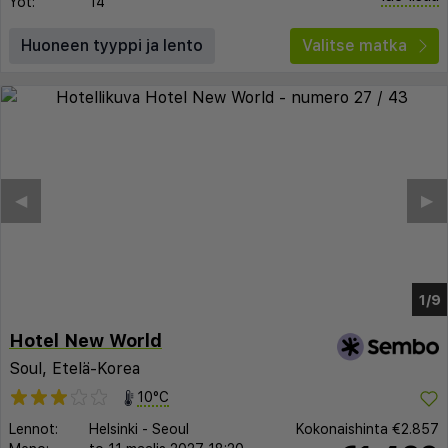
Yöt:
14
Huoneen tyyppi ja lento
Valitse matka
◀︎
▶︎
1/3
Hotel New World
Soul, Etelä-Korea
10°C
Lennot:
Helsinki
-
Seoul
Kokonaishinta
€2.857