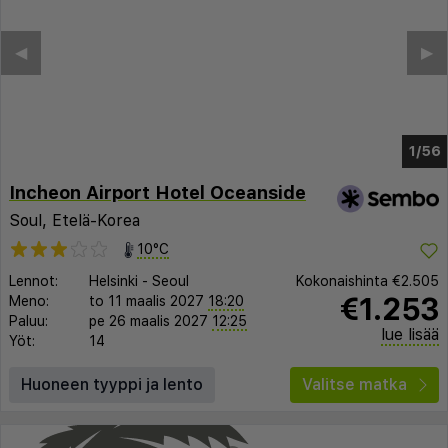
◀︎
▶︎
1/50
Incheon Airport Hotel Oceanside
Soul, Etelä-Korea
10°C
Lennot:
Helsinki
-
Seoul
Kokonaishinta
€2.505
€1.253
Meno:
to 11 maalis 2027
18:20
Paluu:
pe 26 maalis 2027
12:25
lue lisää
Yöt:
14
Huoneen tyyppi ja lento
Valitse matka