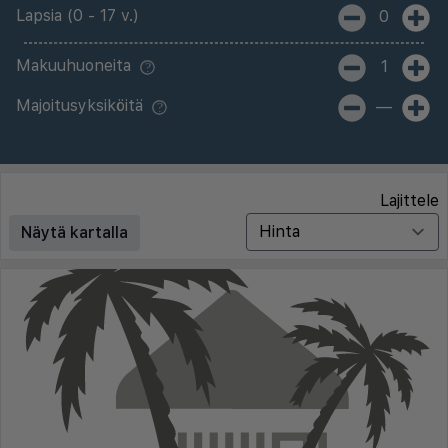
Lapsia (0 - 17 v.)
0
Makuuhuoneita
1
Majoitusyksiköitä
—
Lajittele
Näytä kartalla