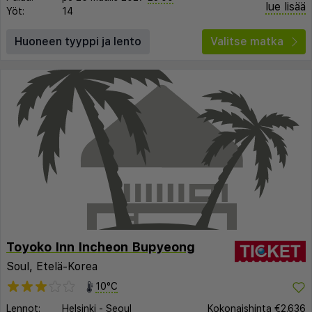
lue lisää
Yöt:
14
Huoneen tyyppi ja lento
Valitse matka
Toyoko Inn Incheon Bupyeong
Soul, Etelä-Korea
10°C
Lennot:
Helsinki
-
Seoul
Kokonaishinta
€2.636