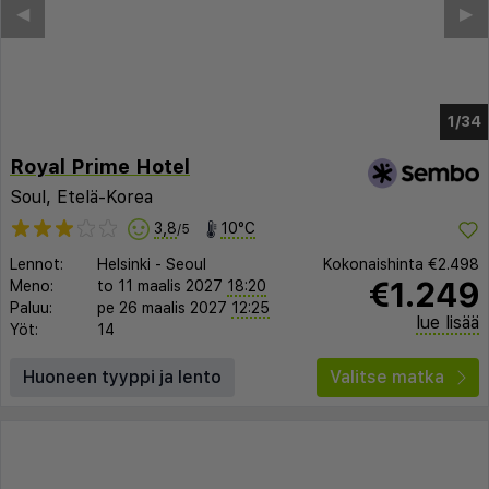
◀︎
▶︎
1/29
Royal Prime Hotel
Soul, Etelä-Korea
3,8
10°C
/5
Lennot:
Helsinki
-
Seoul
Kokonaishinta
€2.498
€1.249
Meno:
to 11 maalis 2027
18:20
Paluu:
pe 26 maalis 2027
12:25
lue lisää
Yöt:
14
Huoneen tyyppi ja lento
Valitse matka