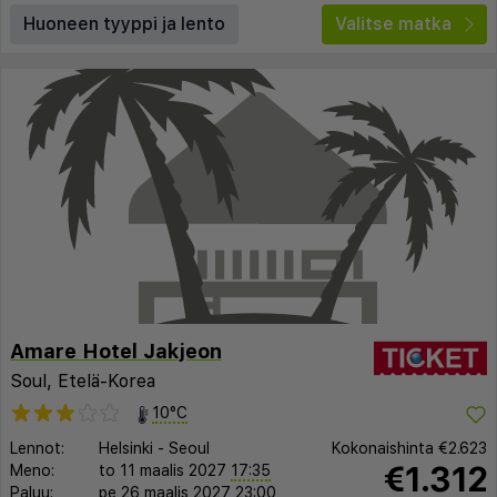
Huoneen tyyppi ja lento
Valitse matka
Amare Hotel Jakjeon
Soul, Etelä-Korea
10°C
Lennot:
Helsinki
-
Seoul
Kokonaishinta
€2.623
€1.312
Meno:
to 11 maalis 2027
17:35
Paluu:
pe 26 maalis 2027
23:00