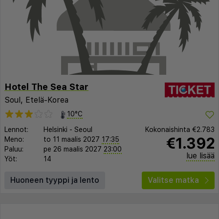
Hotel The Sea Star
Soul, Etelä-Korea
10°C
Lennot:
Helsinki
-
Seoul
Kokonaishinta
€2.783
€1.392
Meno:
to 11 maalis 2027
17:35
Paluu:
pe 26 maalis 2027
23:00
lue lisää
Yöt:
14
Huoneen tyyppi ja lento
Valitse matka