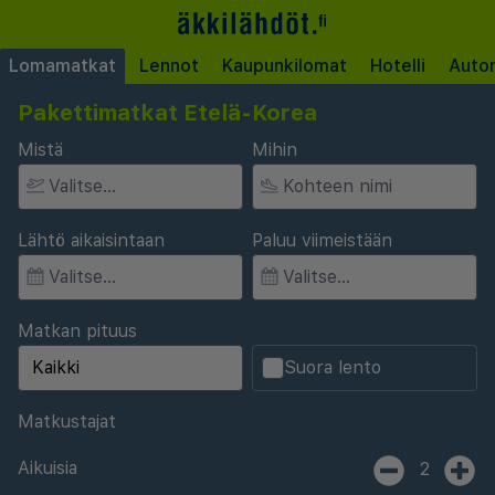
Lomamatkat
Lennot
Kaupunkilomat
Hotelli
Auto
Pakettimatkat Etelä-Korea
Mistä
Mihin
Lähtö aikaisintaan
Paluu viimeistään
Matkan pituus
Suora lento
Matkustajat
Aikuisia
2