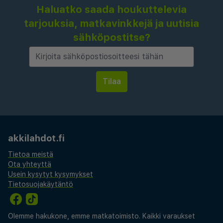
Haluatko saada houkuttelevia
tarjouksia, matkavinkkejä ja uutisia
sähköpostitse?
akkilahdot.fi
Tietoa meistä
Ota yhteyttä
Usein kysytyt kysymykset
Tietosuojakäytäntö
Olemme hakukone, emme matkatoimisto. Kaikki varaukset