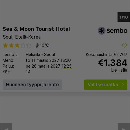
1/6
Sea & Moon Tourist Hotel
Soul, Etelä-Korea
10°C
Lennot:
Helsinki
-
Seoul
Kokonaishinta
€2.767
€1.384
Meno:
to 11 maalis 2027
18:20
Paluu:
pe 26 maalis 2027
12:25
lue lisää
Yöt:
14
Huoneen tyyppi ja lento
Valitse matka
◀︎
▶︎