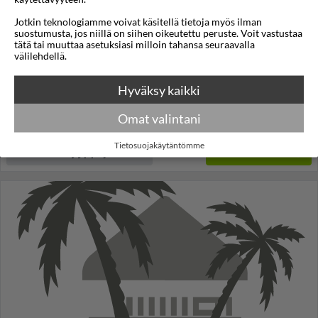
Park Marine Hotel
Jotkin teknologiamme voivat käsitellä tietoja myös ilman
suostumusta, jos niillä on siihen oikeutettu peruste. Voit vastustaa
Soul, Etelä-Korea
tätä tai muuttaa asetuksiasi milloin tahansa seuraavalla
välilehdellä.
10°C
Lennot:
Helsinki
-
Seoul
Kokonaishinta
€2.735
Hyväksy kaikki
€1.368
Meno:
to 11 maalis 2027
18:20
Paluu:
pe 26 maalis 2027
12:25
lue lisää
Omat valintani
Yöt:
14
Tietosuojakäytäntömme
Huoneen tyyppi ja lento
Valitse matka