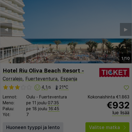
◀︎
▶︎
1/10
Hotel Riu Oliva Beach Resort -
Corralejo
,
Fuerteventura
,
Espanja
4,1
21°C
/5
Lennot:
Oulu
-
Fuerteventura
Kokonaishinta
€1.863
€932
Meno:
pe 11 joulu
07:35
Paluu:
pe 18 joulu
16:45
lue lisää
Yöt:
7
Huoneen tyyppi ja lento
Valitse matka