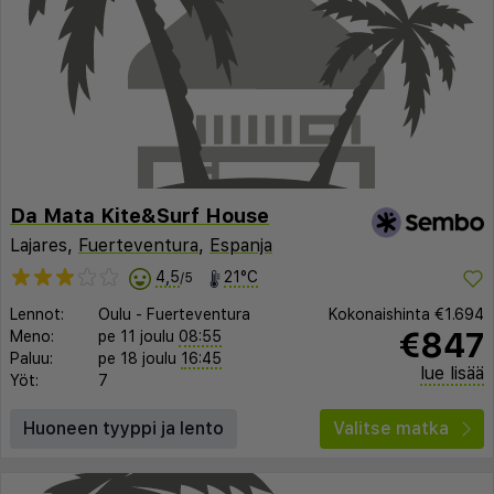
Da Mata Kite&Surf House
Lajares,
Fuerteventura
,
Espanja
4,5
21°C
/5
Lennot:
Oulu
-
Fuerteventura
Kokonaishinta
€1.694
€847
Meno:
pe 11 joulu
08:55
Paluu:
pe 18 joulu
16:45
lue lisää
Yöt:
7
Huoneen tyyppi ja lento
Valitse matka