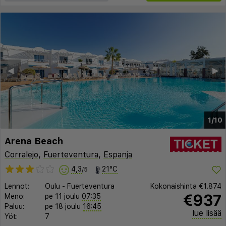
◀︎
▶︎
1/10
Arena Beach
Corralejo
,
Fuerteventura
,
Espanja
4,3
21°C
/5
Lennot:
Oulu
-
Fuerteventura
Kokonaishinta
€1.874
€937
Meno:
pe 11 joulu
07:35
Paluu:
pe 18 joulu
16:45
lue lisää
Yöt:
7