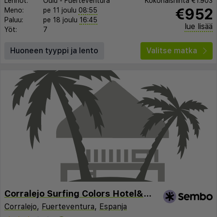
Lennot:
Oulu
-
Fuerteventura
Kokonaishinta
€1.903
€952
Meno:
pe 11 joulu
08:55
Paluu:
pe 18 joulu
16:45
lue lisää
Yöt:
7
Huoneen tyyppi ja lento
Valitse matka
Corralejo Surfing Colors Hotel&Apartments
Corralejo
,
Fuerteventura
,
Espanja