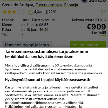
Costa de Antigua,
Fuerteventura
,
Espanja
4,0
22°C
/5
Lennot:
Oulu
-
Fuerteventura
Kokonaishinta
€1.818
€909
Meno:
pe 11 joulu
08:55
Paluu:
pe 18 joulu
16:45
lue lisää
Yöt:
7
Huoneen tyyppi ja lento
Valitse matka
Tarvitsemme suostumuksesi tarjotaksemme
henkilökohtaisen käyttökokemuksen
Me ja huolellisesti valitsemamme
50 teknologiakumppania
hyödynnämme henkilötietoja tarjotaksemme paremman
käyttäjäkokemuksen sekä kohdentaaksemme sisältöä ja mainoksia.
Hyväksymällä suostut tietojesi käyttöön seuraavasti:
Käytämme laitetunnisteita ja tallennamme evästeitä laitteellesi
saadaksemme tietoja esimerkiksi sivuista, joilla vierailit, IP-
osoitteestasi sekä laitteesi ominaisuuksista. Pääset tutustumaan
yksityiskohtaisesti käyttötarkoituksiin ja
teknologiakumppaneihimme seuraavalla välilehdellä.
Hylkääminen voi vaikuttaa sivuston toimivuuteen ja