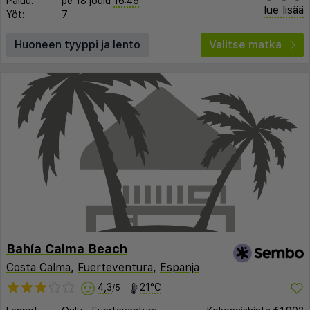
Paluu:
pe 18 joulu
16:45
lue lisää
Yöt:
7
Huoneen tyyppi ja lento
Valitse matka
Bahía Calma Beach
Costa Calma
,
Fuerteventura
,
Espanja
4,3
21°C
/5