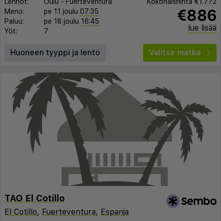
Lennot:
Oulu
-
Fuerteventura
Kokonaishinta
€1.772
€886
Meno:
pe 11 joulu
07:35
Paluu:
pe 18 joulu
16:45
lue lisää
Yöt:
7
Huoneen tyyppi ja lento
Valitse matka
TAO El Cotillo
El Cotillo
,
Fuerteventura
,
Espanja