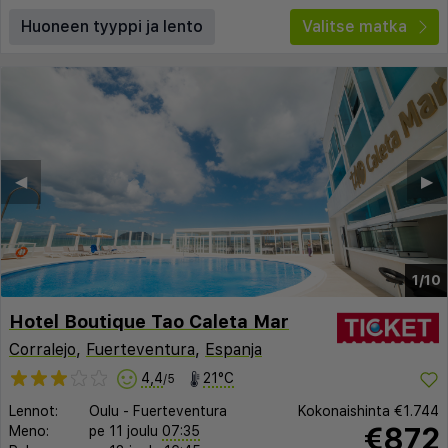
Huoneen tyyppi ja lento
Valitse matka
◀︎
▶︎
1/10
Hotel Boutique Tao Caleta Mar
Corralejo
,
Fuerteventura
,
Espanja
4,4
21°C
/5
Lennot:
Oulu
-
Fuerteventura
Kokonaishinta
€1.744
€872
Meno:
pe 11 joulu
07:35