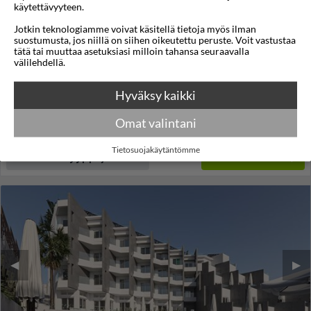
käytettävyyteen.
Apartamentos Hesperia Bristol Playa
Jotkin teknologiamme voivat käsitellä tietoja myös ilman
suostumusta, jos niillä on siihen oikeutettu peruste. Voit vastustaa
Corralejo
,
Fuerteventura
,
Espanja
tätä tai muuttaa asetuksiasi milloin tahansa seuraavalla
välilehdellä.
3,8
21°C
/5
Lennot:
Oulu
-
Fuerteventura
Kokonaishinta
€1.827
Hyväksy kaikki
€914
Meno:
pe 11 joulu
08:55
Paluu:
pe 18 joulu
16:45
Omat valintani
lue lisää
Yöt:
7
Tietosuojakäytäntömme
Huoneen tyyppi ja lento
Valitse matka
◀︎
▶︎