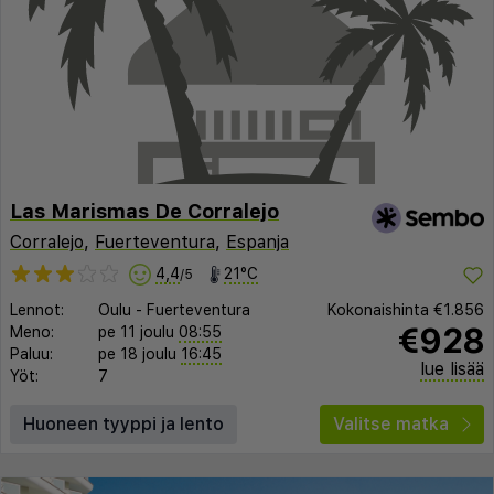
Las Marismas De Corralejo
Corralejo
,
Fuerteventura
,
Espanja
4,4
21°C
/5
Lennot:
Oulu
-
Fuerteventura
Kokonaishinta
€1.856
€928
Meno:
pe 11 joulu
08:55
Paluu:
pe 18 joulu
16:45
lue lisää
Yöt:
7
Huoneen tyyppi ja lento
Valitse matka