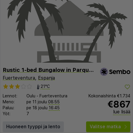
Rustic 1-bed Bungalow in Parque Holandés
Fuerteventura
,
Espanja
21°C
Lennot:
Oulu
-
Fuerteventura
Kokonaishinta
€1.734
€867
Meno:
pe 11 joulu
08:55
Paluu:
pe 18 joulu
16:45
lue lisää
Yöt:
7
Huoneen tyyppi ja lento
Valitse matka