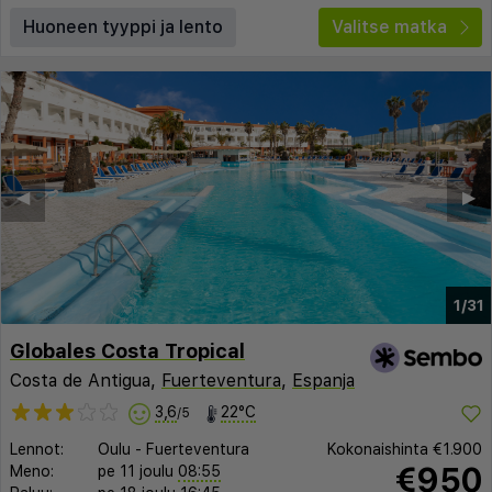
Huoneen tyyppi ja lento
Valitse matka
◀︎
▶︎
1/31
Globales Costa Tropical
Costa de Antigua,
Fuerteventura
,
Espanja
3,6
22°C
/5
Lennot:
Oulu
-
Fuerteventura
Kokonaishinta
€1.900
€950
Meno:
pe 11 joulu
08:55