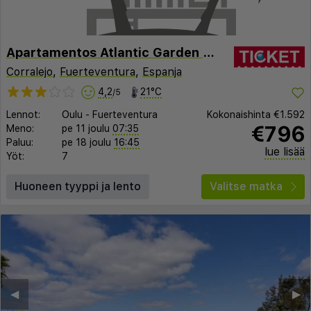
Apartamentos Atlantic Garden Beach Mate
Corralejo
,
Fuerteventura
,
Espanja
4,2
21°C
/5
Lennot:
Oulu
-
Fuerteventura
Kokonaishinta
€1.592
€796
Meno:
pe 11 joulu
07:35
Paluu:
pe 18 joulu
16:45
lue lisää
Yöt:
7
Huoneen tyyppi ja lento
Valitse matka
◀︎
▶︎