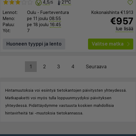
4,5
21°C
/5
Lennot:
Oulu
-
Fuerteventura
Kokonaishinta
€1.913
€957
Meno:
pe 11 joulu
08:55
Paluu:
pe 18 joulu
16:45
lue lisää
Yöt:
7
Huoneen tyyppi ja lento
Valitse matka
1
2
3
4
Seuraava
Hintamuutoksia voi esiintyä tietokantojen päivitysten yhteydessä.
Matkapaketti voi myös tulla loppuunmyydyksi päivityksen
yhteydessä. Pidättäydymme vastuusta koskien mahdollisia
hintavirheitä tai -muutoksia tietokannassa.