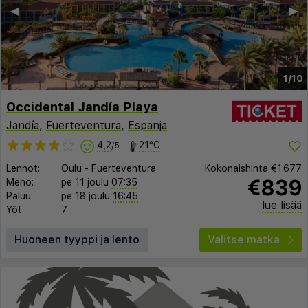
◀︎
▶︎
1/10
Occidental Jandía Playa
Jandía
,
Fuerteventura
,
Espanja
4,2
21°C
/5
Lennot:
Oulu
-
Fuerteventura
Kokonaishinta
€1.677
€839
Meno:
pe 11 joulu
07:35
Paluu:
pe 18 joulu
16:45
lue lisää
Yöt:
7
Huoneen tyyppi ja lento
Valitse matka