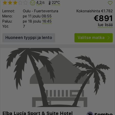
4,2
22°C
/5
Lennot:
Oulu
-
Fuerteventura
Kokonaishinta
€1.782
€891
Meno:
pe 11 joulu
08:55
Paluu:
pe 18 joulu
16:45
lue lisää
Yöt:
7
Huoneen tyyppi ja lento
Valitse matka
Elba Lucía Sport & Suite Hotel