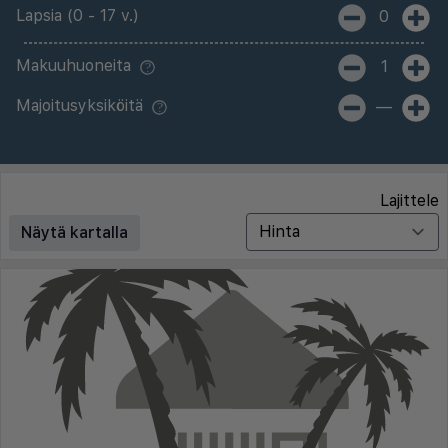
Lapsia (0 - 17 v.)
0
Makuuhuoneita
1
Majoitusyksiköitä
—
Lajittele
Näytä kartalla