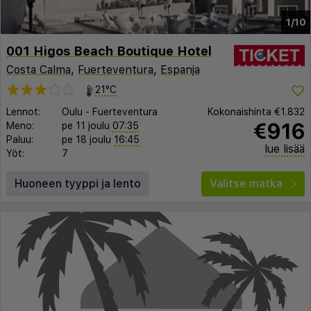
1/10
001 Higos Beach Boutique Hotel
Costa Calma
,
Fuerteventura
,
Espanja
21°C
Lennot:
Oulu
-
Fuerteventura
Kokonaishinta
€1.832
€916
Meno:
pe 11 joulu
07:35
Paluu:
pe 18 joulu
16:45
lue lisää
Yöt:
7
Huoneen tyyppi ja lento
Valitse matka