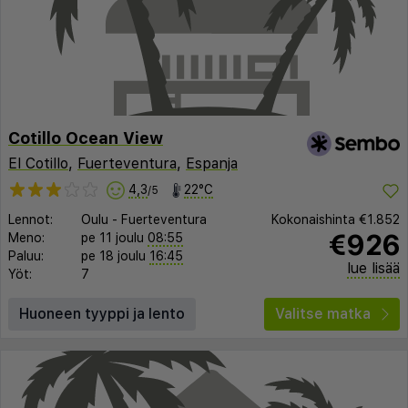
Cotillo Ocean View
El Cotillo
,
Fuerteventura
,
Espanja
4,3
22°C
/5
Lennot:
Oulu
-
Fuerteventura
Kokonaishinta
€1.852
€926
Meno:
pe 11 joulu
08:55
Paluu:
pe 18 joulu
16:45
lue lisää
Yöt:
7
Huoneen tyyppi ja lento
Valitse matka