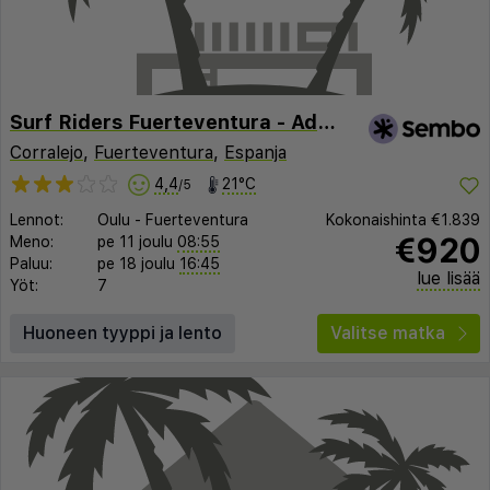
Surf Riders Fuerteventura - Adults Only
Corralejo
,
Fuerteventura
,
Espanja
4,4
21°C
/5
Lennot:
Oulu
-
Fuerteventura
Kokonaishinta
€1.839
€920
Meno:
pe 11 joulu
08:55
Paluu:
pe 18 joulu
16:45
lue lisää
Yöt:
7
Huoneen tyyppi ja lento
Valitse matka