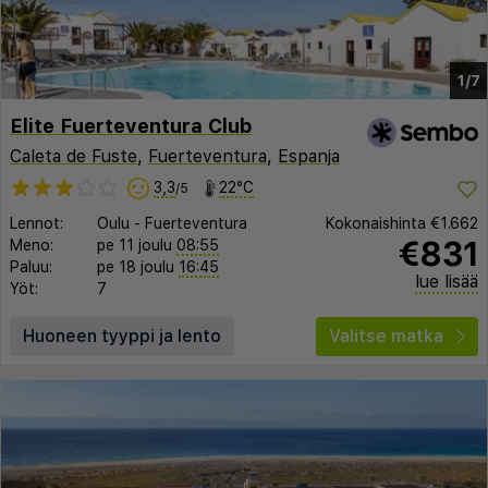
1/7
Elite Fuerteventura Club
Caleta de Fuste
,
Fuerteventura
,
Espanja
3,3
22°C
/5
Lennot:
Oulu
-
Fuerteventura
Kokonaishinta
€1.662
€831
Meno:
pe 11 joulu
08:55
Paluu:
pe 18 joulu
16:45
lue lisää
Yöt:
7
Huoneen tyyppi ja lento
Valitse matka