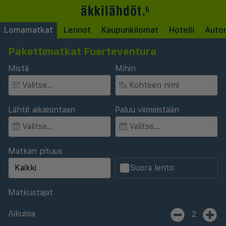
Lomamatkat
Lennot
Kaupunkilomat
Hotelli
Auto
Pakettimatkat Fuerteventura
Mistä
Mihin
Lähtö aikaisintaan
Paluu viimeistään
Matkan pituus
Suora lento
Matkustajat
Aikuisia
2