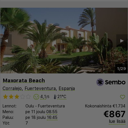
◀︎
▶︎
1/29
Maxorata Beach
Corralejo
,
Fuerteventura
,
Espanja
4,1
21°C
/5
Lennot:
Oulu
-
Fuerteventura
Kokonaishinta
€1.734
€867
Meno:
pe 11 joulu
08:55
Paluu:
pe 18 joulu
16:45
lue lisää
Yöt:
7