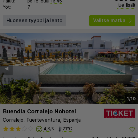
Paluu:
pe 18 joulu
16:45
lue lisää
Yöt:
7
Huoneen tyyppi ja lento
Valitse matka
◀︎
▶︎
1/10
Buendia Corralejo Nohotel
Corralejo
,
Fuerteventura
,
Espanja
4,8
21°C
/5