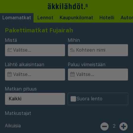
Lomamatkat
Lennot
Kaupunkilomat
Hotelli
Auto
Pakettimatkat Fujairah
Mistä
Mihin
Lähtö aikaisintaan
Paluu viimeistään
Matkan pituus
Suora lento
Matkustajat
Aikuisia
2