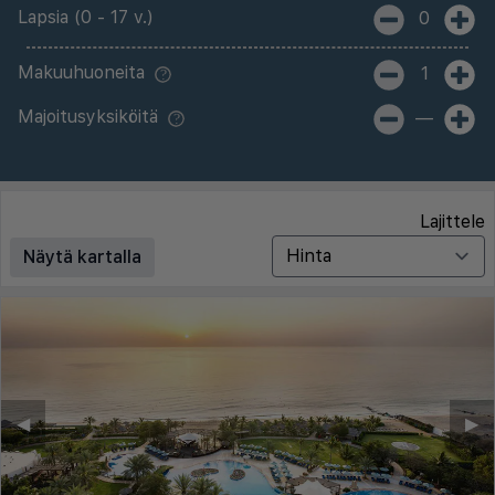
Lapsia (0 - 17 v.)
0
Makuuhuoneita
1
Majoitusyksiköitä
—
Lajittele
Näytä kartalla
◀︎
▶︎