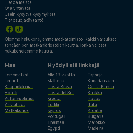
Tietoa meistä
Ota yhteyttä
Usein kysytyt kysymykset
Tietosuojakäytäntö
Olemme hakukone, emme matkatoimisto. Kaikki varaukset
tehdään sen matkanjärjestäjän kautta, jonka valitset
hakukoneidemme kautta.
Hae
Hyödyllisiä linkkejä
Lomamatkat
Alle 18 vuotta
Espanja
Lennot
Mallorca
Kanariansaaret
Kaupunkilomat
Costa Brava
Costa Blanca
Hotelli
Costa del Sol
Kreikka
Autonvuokraus
Kreeta
Rodos
Äkkilähdöt
Turkki
Italia
Matkakohde
Kypros
Kroatia
Portugali
Bulgaria
Thaimaa
Marokko
Egypti
Madeira