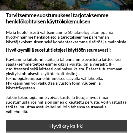
1/20
Tarvitsemme suostumuksesi tarjotaksemme
henkilökohtaisen käyttökokemuksen
Le Meridien Al Aqah Beach Resort
Al Aqah, Fujairah,
Arabiemiraatit
Me ja huolellisesti valitsemamme
50 teknologiakumppania
hyödynnämme henkilötietoja tarjotaksemme paremman
4,5
24°C
146km
/5
käyttäjäkokemuksen sekä kohdentaaksemme sisältöä ja mainoksia.
Lennot:
Tampere
-
Dubai
Kokonaishinta
€1.886
Hyväksymällä suostut tietojesi käyttöön seuraavasti:
€943
Meno:
su 07 helmi 2027
05:25
Käytämme laitetunnisteita ja tallennamme evästeitä laitteellesi
Paluu:
pe 12 helmi 2027
09:30
saadaksemme tietoja esimerkiksi sivuista, joilla vierailit, IP-
lue lisää
Yöt:
5
osoitteestasi sekä laitteesi ominaisuuksista. Pääset tutustumaan
yksityiskohtaisesti käyttötarkoituksiin ja
teknologiakumppaneihimme seuraavalla välilehdellä.
Huoneen tyyppi ja lento
Valitse matka
Hylkääminen voi vaikuttaa sivuston toimivuuteen ja
käytettävyyteen.
Jotkin teknologiamme voivat käsitellä tietoja myös ilman
1
suostumusta, jos niillä on siihen oikeutettu peruste. Voit vastustaa
tätä tai muuttaa asetuksiasi milloin tahansa seuraavalla
välilehdellä.
Hyväksy kaikki
Hintamuutoksia voi esiintyä tietokantojen päivitysten yhteydessä.
Matkapaketti voi myös tulla loppuunmyydyksi päivityksen