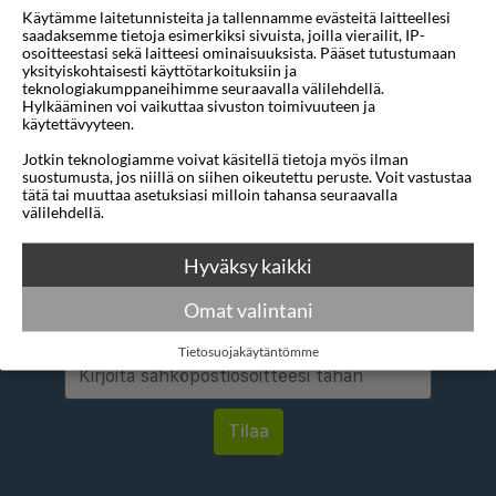
Käytämme laitetunnisteita ja tallennamme evästeitä laitteellesi
Mihin
1 sijainti
saadaksemme tietoja esimerkiksi sivuista, joilla vierailit, IP-
osoitteestasi sekä laitteesi ominaisuuksista. Pääset tutustumaan
Mistä
1 sijainti
yksityiskohtaisesti käyttötarkoituksiin ja
teknologiakumppaneihimme seuraavalla välilehdellä.
Hylkääminen voi vaikuttaa sivuston toimivuuteen ja
Alin tähtiluokitus
3 tähteä
käytettävyyteen.
Jotkin teknologiamme voivat käsitellä tietoja myös ilman
suostumusta, jos niillä on siihen oikeutettu peruste. Voit vastustaa
tätä tai muuttaa asetuksiasi milloin tahansa seuraavalla
välilehdellä.
Hyväksy kaikki
Haluatko saada houkuttelevia
tarjouksia, matkavinkkejä ja uutisia
Omat valintani
sähköpostitse?
Tietosuojakäytäntömme