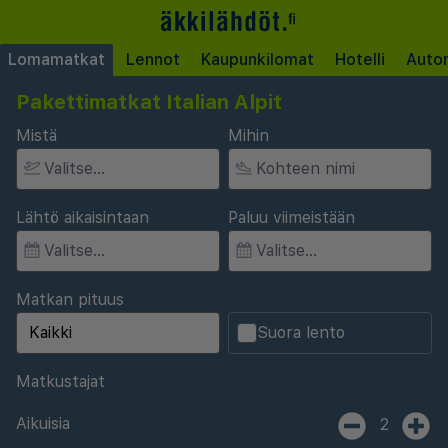
Lomamatkat
Lennot
Kaupunkilomat
Hotelli
Auto
Pakettimatkat Italian Alpit
Mistä
Mihin
Lähtö aikaisintaan
Paluu viimeistään
Matkan pituus
Suora lento
Matkustajat
Aikuisia
2