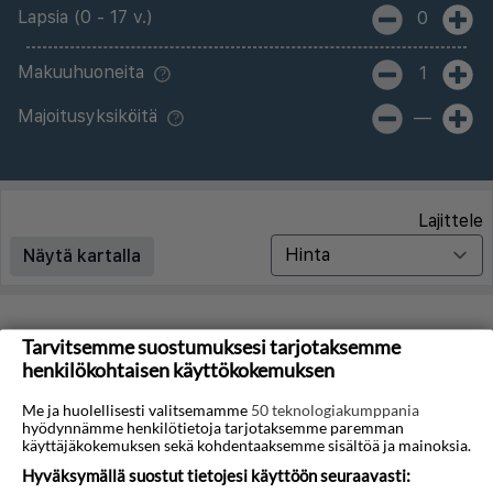
Lapsia (0 - 17 v.)
0
Makuuhuoneita
1
Majoitusyksiköitä
—
Lajittele
Näytä kartalla
Matkoja ei löytynyt
Tarvitsemme suostumuksesi tarjotaksemme
henkilökohtaisen käyttökokemuksen
Valitettavasti emme löydä hakuasi vastaavia matkoja.
Me ja huolellisesti valitsemamme
50 teknologiakumppania
hyödynnämme henkilötietoja tarjotaksemme paremman
Voit saada lisää tuloksia poistamalla alla olevat
käyttäjäkokemuksen sekä kohdentaaksemme sisältöä ja mainoksia.
suodattimet.
Hyväksymällä suostut tietojesi käyttöön seuraavasti: