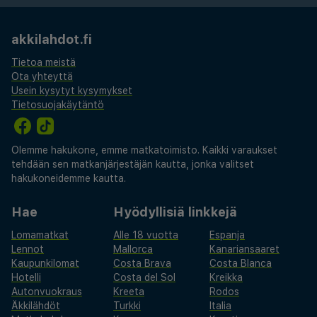
akkilahdot.fi
Tietoa meistä
Ota yhteyttä
Usein kysytyt kysymykset
Tietosuojakäytäntö
Olemme hakukone, emme matkatoimisto. Kaikki varaukset
tehdään sen matkanjärjestäjän kautta, jonka valitset
hakukoneidemme kautta.
Hae
Hyödyllisiä linkkejä
Lomamatkat
Alle 18 vuotta
Espanja
Lennot
Mallorca
Kanariansaaret
Kaupunkilomat
Costa Brava
Costa Blanca
Hotelli
Costa del Sol
Kreikka
Autonvuokraus
Kreeta
Rodos
Äkkilähdöt
Turkki
Italia