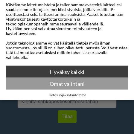
Käytämme laitetunnisteita ja tallennamme evästeitä laitteellesi
Mihin
1 sijainti
saadaksemme tietoja esimerkiksi sivuista, joilla vierailit, IP-
osoitteestasi sekä laitteesi ominaisuuksista. Pääset tutustumaan
Mistä
1 sijainti
yksityiskohtaisesti käyttötarkoituksiin ja
teknologiakumppaneihimme seuraavalla välilehdellä.
Hylkääminen voi vaikuttaa sivuston toimivuuteen ja
Alin tähtiluokitus
3 tähteä
käytettävyyteen.
Jotkin teknologiamme voivat käsitellä tietoja myös ilman
suostumusta, jos niillä on siihen oikeutettu peruste. Voit vastustaa
tätä tai muuttaa asetuksiasi milloin tahansa seuraavalla
välilehdellä.
Hyväksy kaikki
Haluatko saada houkuttelevia
tarjouksia, matkavinkkejä ja uutisia
Omat valintani
sähköpostitse?
Tietosuojakäytäntömme