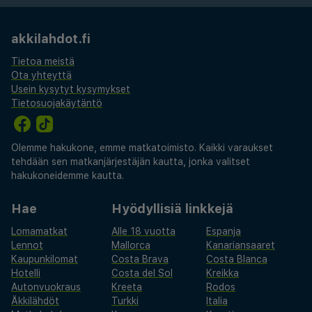
akkilahdot.fi
Tietoa meistä
Ota yhteyttä
Usein kysytyt kysymykset
Tietosuojakäytäntö
Olemme hakukone, emme matkatoimisto. Kaikki varaukset
tehdään sen matkanjärjestäjän kautta, jonka valitset
hakukoneidemme kautta.
Hae
Hyödyllisiä linkkejä
Lomamatkat
Alle 18 vuotta
Espanja
Lennot
Mallorca
Kanariansaaret
Kaupunkilomat
Costa Brava
Costa Blanca
Hotelli
Costa del Sol
Kreikka
Autonvuokraus
Kreeta
Rodos
Äkkilähdöt
Turkki
Italia