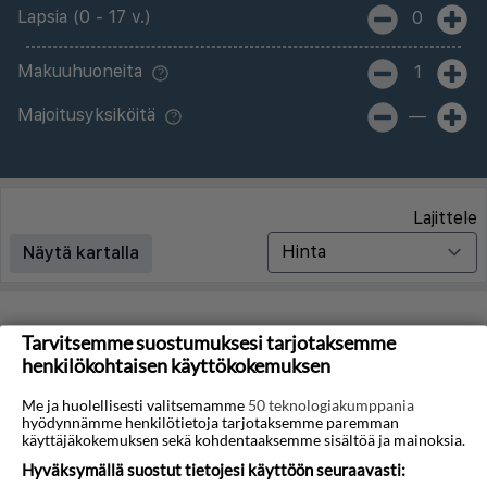
Lapsia (0 - 17 v.)
0
Makuuhuoneita
1
Majoitusyksiköitä
—
Lajittele
Näytä kartalla
Matkoja ei löytynyt
Tarvitsemme suostumuksesi tarjotaksemme
henkilökohtaisen käyttökokemuksen
Valitettavasti emme löydä hakuasi vastaavia matkoja.
Me ja huolellisesti valitsemamme
50 teknologiakumppania
hyödynnämme henkilötietoja tarjotaksemme paremman
Voit saada lisää tuloksia poistamalla alla olevat
käyttäjäkokemuksen sekä kohdentaaksemme sisältöä ja mainoksia.
suodattimet.
Hyväksymällä suostut tietojesi käyttöön seuraavasti: