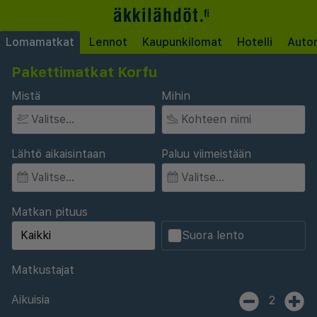
Lomamatkat
Lennot
Kaupunkilomat
Hotelli
Auto
Pakettimatkat Korfu
Mistä
Mihin
Lähtö aikaisintaan
Paluu viimeistään
Matkan pituus
Suora lento
Matkustajat
Aikuisia
2