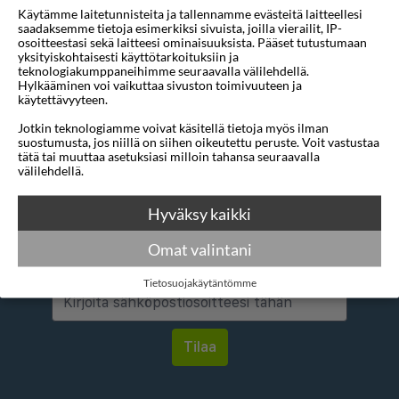
Käytämme laitetunnisteita ja tallennamme evästeitä laitteellesi
Mihin
1 sijainti
saadaksemme tietoja esimerkiksi sivuista, joilla vierailit, IP-
osoitteestasi sekä laitteesi ominaisuuksista. Pääset tutustumaan
Mistä
1 sijainti
yksityiskohtaisesti käyttötarkoituksiin ja
teknologiakumppaneihimme seuraavalla välilehdellä.
Hylkääminen voi vaikuttaa sivuston toimivuuteen ja
Alin tähtiluokitus
3 tähteä
käytettävyyteen.
Jotkin teknologiamme voivat käsitellä tietoja myös ilman
suostumusta, jos niillä on siihen oikeutettu peruste. Voit vastustaa
tätä tai muuttaa asetuksiasi milloin tahansa seuraavalla
välilehdellä.
Hyväksy kaikki
Haluatko saada houkuttelevia
tarjouksia, matkavinkkejä ja uutisia
Omat valintani
sähköpostitse?
Tietosuojakäytäntömme