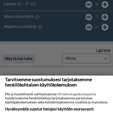
Lapsia (0 - 17 v.)
0
Makuuhuoneita
1
Majoitusyksiköitä
—
Lajittele
Näytä kartalla
Matkoja ei löytynyt
Tarvitsemme suostumuksesi tarjotaksemme
henkilökohtaisen käyttökokemuksen
Valitettavasti emme löydä hakuasi vastaavia matkoja.
Me ja huolellisesti valitsemamme
50 teknologiakumppania
hyödynnämme henkilötietoja tarjotaksemme paremman
Voit saada lisää tuloksia poistamalla alla olevat
käyttäjäkokemuksen sekä kohdentaaksemme sisältöä ja mainoksia.
suodattimet.
Hyväksymällä suostut tietojesi käyttöön seuraavasti: