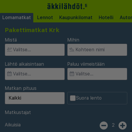
Lomamatkat
Lennot
Kaupunkilomat
Hotelli
Auto
Pakettimatkat Krk
Mistä
Mihin
Lähtö aikaisintaan
Paluu viimeistään
Matkan pituus
Suora lento
Matkustajat
Aikuisia
2