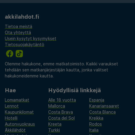
akkilahdot.fi
Tietoa meistä
Ota yhteyttä
Usein kysytyt kysymykset
Tietosuojakäytäntö
Olemme hakukone, emme matkatoimisto. Kaikki varaukset
tehdään sen matkanjärjestäjän kautta, jonka valitset
hakukoneidemme kautta.
Hae
Hyödyllisiä linkkejä
Lomamatkat
Alle 18 vuotta
Espanja
Lennot
Mallorca
Kanariansaaret
Kaupunkilomat
Costa Brava
Costa Blanca
Hotelli
Costa del Sol
Kreikka
Autonvuokraus
Kreeta
Rodos
Äkkilähdöt
Turkki
Italia