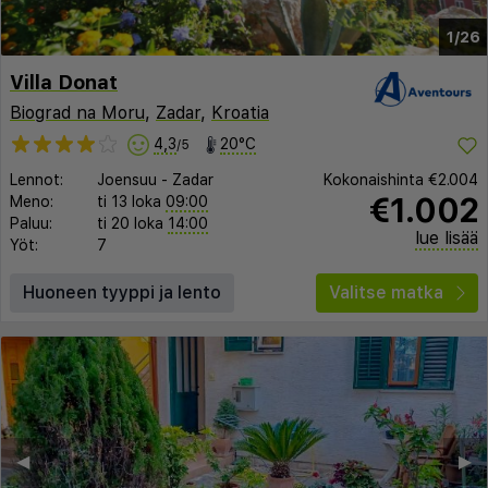
1/26
Villa Donat
Biograd na Moru
,
Zadar
,
Kroatia
4,3
20°C
/5
Lennot:
Joensuu
-
Zadar
Kokonaishinta
€2.004
€1.002
Meno:
ti 13 loka
09:00
Paluu:
ti 20 loka
14:00
lue lisää
Yöt:
7
Huoneen tyyppi ja lento
Valitse matka
◀︎
▶︎