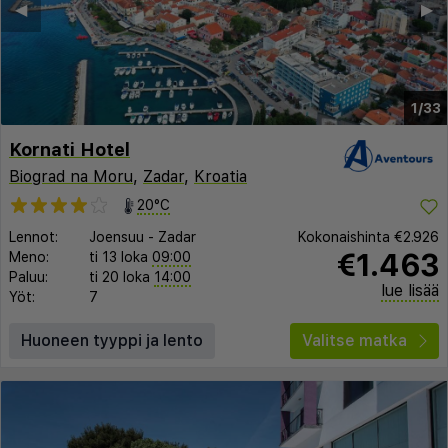
◀︎
▶︎
1/33
Kornati Hotel
Biograd na Moru
,
Zadar
,
Kroatia
20°C
Lennot:
Joensuu
-
Zadar
Kokonaishinta
€2.926
€1.463
Meno:
ti 13 loka
09:00
Paluu:
ti 20 loka
14:00
lue lisää
Yöt:
7
Huoneen tyyppi ja lento
Valitse matka