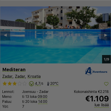
◀︎
▶︎
1/9
Mediteran
Zadar
,
Zadar
,
Kroatia
4,7
20°C
/5
Lennot:
Joensuu
-
Zadar
Kokonaishinta
€2.218
€1.109
Meno:
ti 13 loka
09:00
Paluu:
ti 20 loka
14:00
lue lisää
Yöt:
7