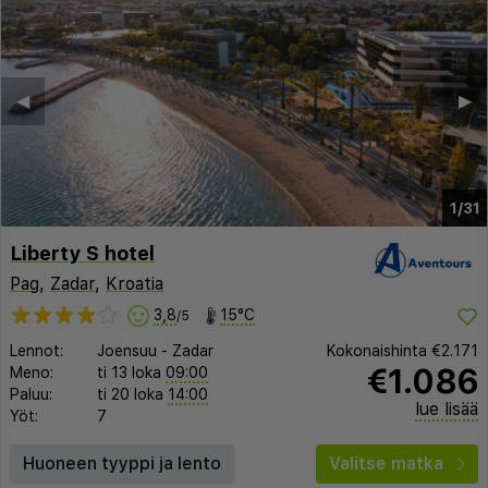
◀︎
▶︎
1/31
Liberty S hotel
Pag
,
Zadar
,
Kroatia
3,8
15°C
/5
Lennot:
Joensuu
-
Zadar
Kokonaishinta
€2.171
€1.086
Meno:
ti 13 loka
09:00
Paluu:
ti 20 loka
14:00
lue lisää
Yöt:
7
Huoneen tyyppi ja lento
Valitse matka