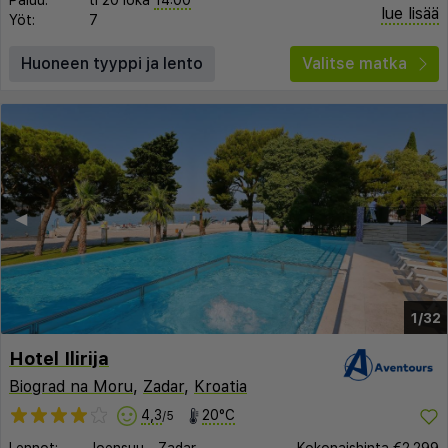
Paluu:
ti 20 loka
14:00
lue lisää
Yöt:
7
Huoneen tyyppi ja lento
Valitse matka
◀︎
▶︎
1/32
Hotel Ilirija
Biograd na Moru
,
Zadar
,
Kroatia
4,3
20°C
/5