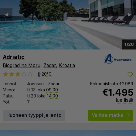
◀︎
▶︎
1/28
Adriatic
Biograd na Moru
,
Zadar
,
Kroatia
20°C
Lennot:
Joensuu
-
Zadar
Kokonaishinta
€2.989
€1.495
Meno:
ti 13 loka
09:00
Paluu:
ti 20 loka
14:00
lue lisää
Yöt:
7
Huoneen tyyppi ja lento
Valitse matka