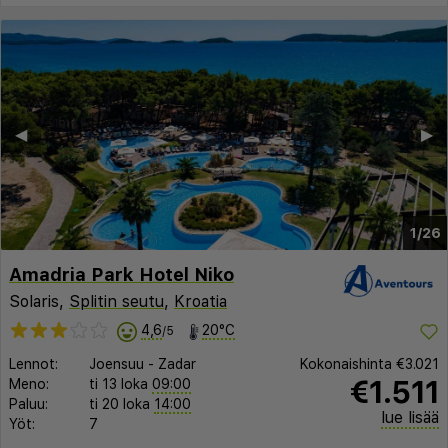
◀︎
▶︎
1/26
Amadria Park Hotel Niko
Solaris,
Splitin seutu
,
Kroatia
4,6
20°C
/5
Lennot:
Joensuu
-
Zadar
Kokonaishinta
€3.021
€1.511
Meno:
ti 13 loka
09:00
Paluu:
ti 20 loka
14:00
lue lisää
Yöt:
7