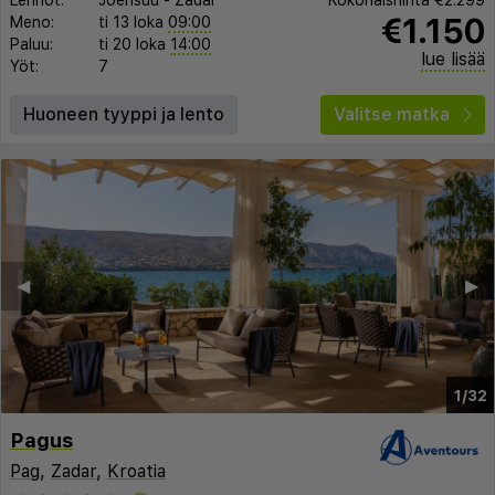
Lennot:
Joensuu
-
Zadar
Kokonaishinta
€2.299
€1.150
Meno:
ti 13 loka
09:00
Paluu:
ti 20 loka
14:00
lue lisää
Yöt:
7
Huoneen tyyppi ja lento
Valitse matka
◀︎
▶︎
1/32
Pagus
Pag
,
Zadar
,
Kroatia