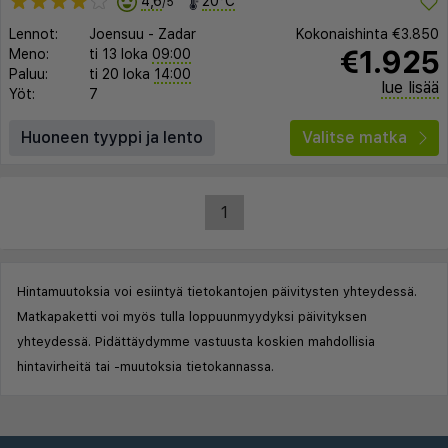
4,6
20°C
/5
Lennot:
Joensuu
-
Zadar
Kokonaishinta
€3.850
€1.925
Meno:
ti 13 loka
09:00
Paluu:
ti 20 loka
14:00
lue lisää
Yöt:
7
Huoneen tyyppi ja lento
Valitse matka
1
Hintamuutoksia voi esiintyä tietokantojen päivitysten yhteydessä.
Matkapaketti voi myös tulla loppuunmyydyksi päivityksen
yhteydessä. Pidättäydymme vastuusta koskien mahdollisia
hintavirheitä tai -muutoksia tietokannassa.