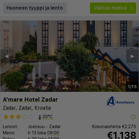
Huoneen tyyppi ja lento
Valitse matka
◀︎
▶︎
1/15
A'mare Hotel Zadar
Zadar
,
Zadar
,
Kroatia
20°C
Lennot:
Joensuu
-
Zadar
Kokonaishinta
€2.275
€1.138
Meno:
ti 13 loka
09:00