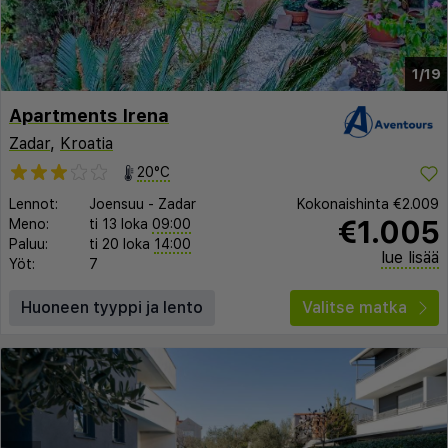
1/19
Apartments Irena
Zadar
,
Kroatia
20°C
Lennot:
Joensuu
-
Zadar
Kokonaishinta
€2.009
€1.005
Meno:
ti 13 loka
09:00
Paluu:
ti 20 loka
14:00
lue lisää
Yöt:
7
Huoneen tyyppi ja lento
Valitse matka