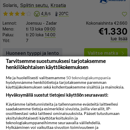
Solaris,
Splitin seutu
,
Kroatia
4,8
20°C
/5
Lennot:
Joensuu
-
Zadar
Kokonaishinta
€2.660
€1.330
Meno:
ti 13 loka
09:00
Paluu:
ti 20 loka
14:00
lue lisää
Yöt:
7
Huoneen tyyppi ja lento
Valitse matka
Tarvitsemme suostumuksesi tarjotaksemme
henkilökohtaisen käyttökokemuksen
Me ja huolellisesti valitsemamme
50 teknologiakumppania
hyödynnämme henkilötietoja tarjotaksemme paremman
käyttäjäkokemuksen sekä kohdentaaksemme sisältöä ja mainoksia.
Hyväksymällä suostut tietojesi käyttöön seuraavasti:
◀︎
▶︎
Käytämme laitetunnisteita ja tallennamme evästeitä laitteellesi
saadaksemme tietoja esimerkiksi sivuista, joilla vierailit, IP-
osoitteestasi sekä laitteesi ominaisuuksista. Pääset tutustumaan
yksityiskohtaisesti käyttötarkoituksiin ja
teknologiakumppaneihimme seuraavalla välilehdellä.
1/25
Hylkääminen voi vaikuttaa sivuston toimivuuteen ja