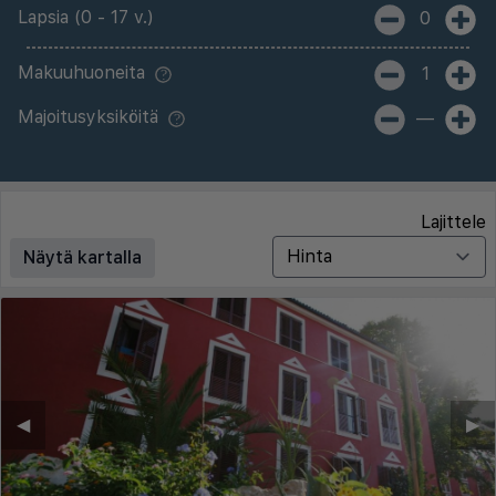
Lapsia (0 - 17 v.)
0
Makuuhuoneita
1
Majoitusyksiköitä
—
Lajittele
Näytä kartalla
◀︎
▶︎