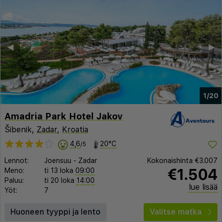
◀︎
▶︎
1/20
Amadria Park Hotel Jakov
Šibenik,
Zadar
,
Kroatia
4,6
20°C
/5
Lennot:
Joensuu
-
Zadar
Kokonaishinta
€3.007
€1.504
Meno:
ti 13 loka
09:00
Paluu:
ti 20 loka
14:00
lue lisää
Yöt:
7
Huoneen tyyppi ja lento
Valitse matka