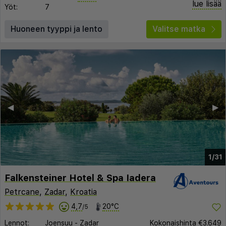
lue lisää
Yöt:
7
Huoneen tyyppi ja lento
Valitse matka
◀︎
▶︎
1/31
Falkensteiner Hotel & Spa Iadera
Petrcane
,
Zadar
,
Kroatia
4,7
20°C
/5
Lennot:
Joensuu
-
Zadar
Kokonaishinta
€3.649