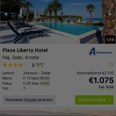
◀︎
▶︎
1/18
Plaza Liberty Hotel
Pag
,
Zadar
,
Kroatia
15°C
Lennot:
Joensuu
-
Zadar
Kokonaishinta
€2.150
€1.075
Meno:
ti 13 loka
09:00
Paluu:
ti 20 loka
14:00
lue lisää
Yöt:
7
Huoneen tyyppi ja lento
Valitse matka