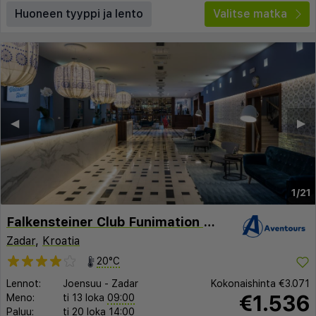
Huoneen tyyppi ja lento
Valitse matka
◀︎
▶︎
1/21
Falkensteiner Club Funimation Borik
Zadar
,
Kroatia
20°C
Lennot:
Joensuu
-
Zadar
Kokonaishinta
€3.071
€1.536
Meno:
ti 13 loka
09:00
Paluu:
ti 20 loka
14:00