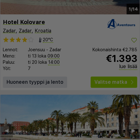
1/14
Hotel Kolovare
Zadar
,
Zadar
,
Kroatia
20°C
Lennot:
Joensuu
-
Zadar
Kokonaishinta
€2.785
€1.393
Meno:
ti 13 loka
09:00
Paluu:
ti 20 loka
14:00
lue lisää
Yöt:
7
Huoneen tyyppi ja lento
Valitse matka
◀︎
▶︎