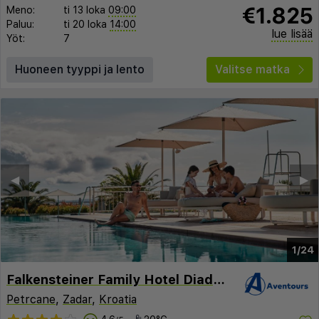
€1.825
Meno:
ti 13 loka
09:00
Paluu:
ti 20 loka
14:00
lue lisää
Yöt:
7
Huoneen tyyppi ja lento
Valitse matka
◀︎
▶︎
1/24
Falkensteiner Family Hotel Diadora
Petrcane
,
Zadar
,
Kroatia