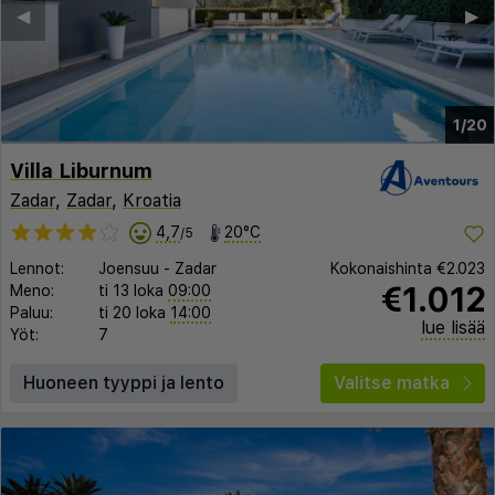
◀︎
▶︎
1/20
Villa Liburnum
Zadar
,
Zadar
,
Kroatia
4,7
20°C
/5
Lennot:
Joensuu
-
Zadar
Kokonaishinta
€2.023
€1.012
Meno:
ti 13 loka
09:00
Paluu:
ti 20 loka
14:00
lue lisää
Yöt:
7
Huoneen tyyppi ja lento
Valitse matka