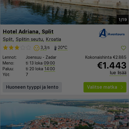
1/19
Hotel Adriana, Split
Split
,
Splitin seutu
,
Kroatia
3,3
20°C
/5
Lennot:
Joensuu
-
Zadar
Kokonaishinta
€2.885
€1.443
Meno:
ti 13 loka
09:00
Paluu:
ti 20 loka
14:00
lue lisää
Yöt:
7
Huoneen tyyppi ja lento
Valitse matka