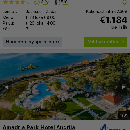
4,2
15°C
/5
Lennot:
Joensuu
-
Zadar
Kokonaishinta
€2.368
€1.184
Meno:
ti 13 loka
09:00
Paluu:
ti 20 loka
14:00
lue lisää
Yöt:
7
Huoneen tyyppi ja lento
Valitse matka
◀︎
▶︎
1/31
Amadria Park Hotel Andrija