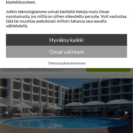
käytettävyyteen.
Hotel Pinija
Jotkin teknologiamme voivat käsitellä tietoja myös ilman
suostumusta, jos niillä on siihen oikeutettu peruste. Voit vastustaa
Petrcane
,
Zadar
,
Kroatia
tätä tai muuttaa asetuksiasi milloin tahansa seuraavalla
välilehdellä.
4,5
20°C
/5
Lennot:
Joensuu
-
Zadar
Kokonaishinta
€2.719
Hyväksy kaikki
€1.360
Meno:
ti 13 loka
09:00
Paluu:
ti 20 loka
14:00
Omat valintani
lue lisää
Yöt:
7
Tietosuojakäytäntömme
Huoneen tyyppi ja lento
Valitse matka
◀︎
▶︎