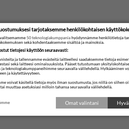
uostumuksesi tarjotaksemme henkilökohtaisen käyttöko
ti valitsemamme
50 teknologiakumppania
hyödynnämme henkilötietoja ta
kokemuksen sekä kohdentaaksemme sisältöä ja mainoksia.
tut tietojesi käyttöön seuraavasti:
steita ja tallennamme evästeitä laitteellesi saadaksemme tietoja esimerkik
teestasi sekä laitteesi ominaisuuksista. Pääset tutustumaan yksityiskohtaise
n ja teknologiakumppaneihimme seuraavalla välilehdellä. Hylkääminen vo
een ja käytettävyyteen.
e voivat käsitellä tietoja myös ilman suostumusta, jos niillä on siihen o
 tai muuttaa asetuksiasi milloin tahansa seuraavalla välilehdellä.
Omat valintani
Hyväk
tömme