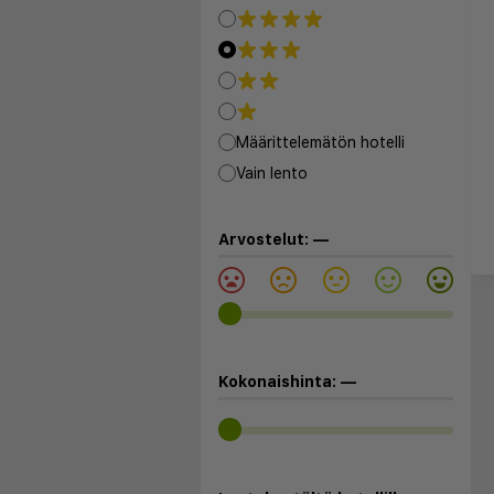
Määrittelemätön hotelli
Vain lento
Arvostelut:
—
Kokonaishinta:
—