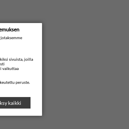
kemuksen
rjotaksemme
si sivuista, joilla
sti
i vaikuttaa
ikeutettu peruste.
sy kaikki