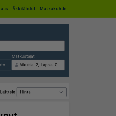
raus
Äkkilähdöt
Matkakohde
Matkustajat
nto
Lajittele
ynyt