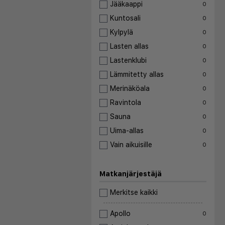
Jääkaappi
0
Kuntosali
0
Kylpylä
0
Lasten allas
0
Lastenklubi
0
Lämmitetty allas
0
Merinäköala
0
Ravintola
0
Sauna
0
Uima-allas
0
Vain aikuisille
0
Matkanjärjestäjä
Merkitse kaikki
Apollo
0