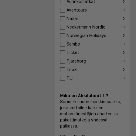
Aurinkomatkat
0
Aventours
0
Nazar
0
Neckermann Nordic
0
Norwegian Holidays
0
Sembo
0
Ticket
0
Tjäreborg
0
TripX
0
TUI
0
Mikä on Äkkilähdöt.fi?
Suomen suurin markkinapaikka,
joka vertailee kaikkien
matkanjärjestäjien charter- ja
pakettimatkoja yhdessä
paikassa.