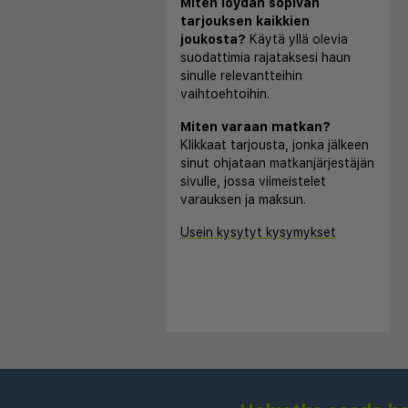
Miten löydän sopivan
tarjouksen kaikkien
joukosta?
Käytä yllä olevia
suodattimia rajataksesi haun
sinulle relevantteihin
vaihtoehtoihin.
Miten varaan matkan?
Klikkaat tarjousta, jonka jälkeen
sinut ohjataan matkanjärjestäjän
sivulle, jossa viimeistelet
varauksen ja maksun.
Usein kysytyt kysymykset