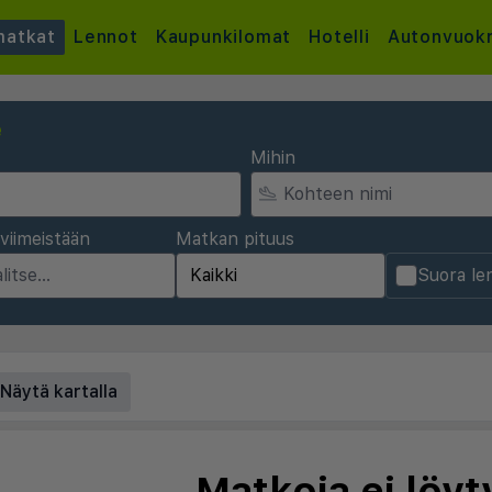
atkat
Lennot
Kaupunkilomat
Hotelli
Autonvuok
e
Mihin
viimeistään
Matkan pituus
Suora le
Näytä kartalla
Matkoja ei löyt