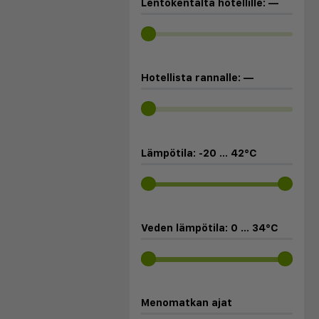
Lentokentältä hotellille:
—
Hotellista rannalle:
—
Lämpötila:
-20
...
42
°C
Veden lämpötila:
0
...
34
°C
Menomatkan ajat