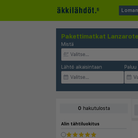
Lomam
Pakettimatkat Lanzarot
Mistä
Lähtö aikaisintaan
Paluu 
0
hakutulosta
Alin tähtiluokitus