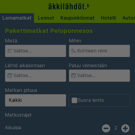
Lomamatkat
Lennot
Kaupunkilomat
Hotelli
Auto
Pakettimatkat Peloponnesos
Mistä
Mihin
Lähtö aikaisintaan
Paluu viimeistään
Matkan pituus
Suora lento
Matkustajat
Aikuisia
2