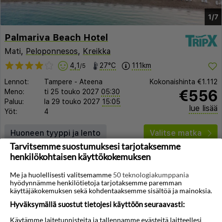
1/7
Palmariva Beach Hotel
Mati,
Peloponnesos
,
Kreikka
4,1
27°C
111km
/5
Lennot:
Tampere
-
Ateena
Kokonaishinta
€1.112
€556
Meno:
ti 25 touko 2027
05:30
Paluu:
la 29 touko 2027
15:05
lue lisää
Yöt:
4
Huoneen tyyppi ja lento
Valitse matka
Tarvitsemme suostumuksesi tarjotaksemme
henkilökohtaisen käyttökokemuksen
Me ja huolellisesti valitsemamme
50 teknologiakumppania
hyödynnämme henkilötietoja tarjotaksemme paremman
käyttäjäkokemuksen sekä kohdentaaksemme sisältöä ja mainoksia.
Hyväksymällä suostut tietojesi käyttöön seuraavasti:
◀︎
▶︎
Käytämme laitetunnisteita ja tallennamme evästeitä laitteellesi