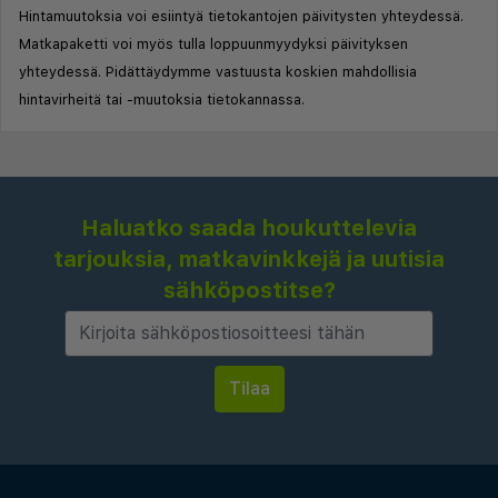
Hintamuutoksia voi esiintyä tietokantojen päivitysten yhteydessä.
Matkapaketti voi myös tulla loppuunmyydyksi päivityksen
yhteydessä. Pidättäydymme vastuusta koskien mahdollisia
hintavirheitä tai -muutoksia tietokannassa.
Haluatko saada houkuttelevia
tarjouksia, matkavinkkejä ja uutisia
sähköpostitse?