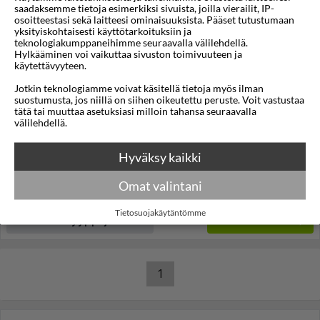
saadaksemme tietoja esimerkiksi sivuista, joilla vierailit, IP-
osoitteestasi sekä laitteesi ominaisuuksista. Pääset tutustumaan
yksityiskohtaisesti käyttötarkoituksiin ja
teknologiakumppaneihimme seuraavalla välilehdellä.
1/7
Hylkääminen voi vaikuttaa sivuston toimivuuteen ja
käytettävyyteen.
Stefania Beach Hotel
Jotkin teknologiamme voivat käsitellä tietoja myös ilman
suostumusta, jos niillä on siihen oikeutettu peruste. Voit vastustaa
Mati,
Peloponnesos
,
Kreikka
tätä tai muuttaa asetuksiasi milloin tahansa seuraavalla
välilehdellä.
4,0
28°C
122km
/5
Lennot:
Tampere
-
Ateena
Kokonaishinta
€1.192
Hyväksy kaikki
€596
Meno:
ti 01 kesä 2027
05:30
Paluu:
la 05 kesä 2027
15:05
Omat valintani
lue lisää
Yöt:
4
Tietosuojakäytäntömme
Huoneen tyyppi ja lento
Valitse matka
1