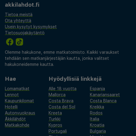
akkilahdot.fi
Tietoa meistä
Ota yhteyttä
Usein kysytyt kysymykset
Tietosuojakäytäntö
Olemme hakukone, emme matkatoimisto. Kaikki varaukset
tehdään sen matkanjärjestäjän kautta, jonka valitset
hakukoneidemme kautta.
Hae
Hyödyllisiä linkkejä
Lomamatkat
Alle 18 vuotta
Espanja
Lennot
Mallorca
Kanariansaaret
Kaupunkilomat
Costa Brava
Costa Blanca
Hotelli
Costa del Sol
Kreikka
Autonvuokraus
Kreeta
Rodos
Äkkilähdöt
Turkki
Italia
Matkakohde
Kypros
Kroatia
Portugali
Bulgaria