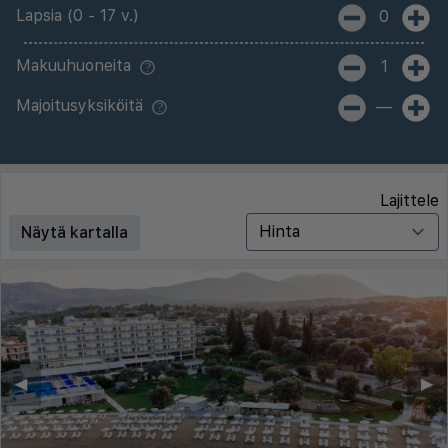
Lapsia (0 - 17 v.)
0
Makuuhuoneita
1
Majoitusyksiköitä
—
Lajittele
Näytä kartalla
◀︎
▶︎