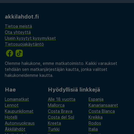
akkilahdot.fi
Tietoa meistä
Ota yhteyttä
Usein kysytyt kysymykset
Tietosuojakäytäntö
Olemme hakukone, emme matkatoimisto. Kaikki varaukset
tehdään sen matkanjärjestäjän kautta, jonka valitset
hakukoneidemme kautta.
Hae
Hyödyllisiä linkkejä
Lomamatkat
Alle 18 vuotta
Espanja
Lennot
Mallorca
Kanariansaaret
Kaupunkilomat
Costa Brava
Costa Blanca
Hotelli
Costa del Sol
Kreikka
Autonvuokraus
Kreeta
Rodos
Äkkilähdöt
Turkki
Italia