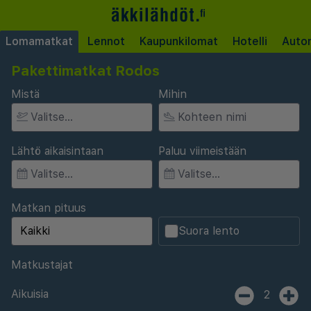
Lomamatkat
Lennot
Kaupunkilomat
Hotelli
Auto
Pakettimatkat Rodos
Mistä
Mihin
Lähtö aikaisintaan
Paluu viimeistään
Matkan pituus
Suora lento
Matkustajat
Aikuisia
2