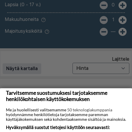
Lapsia (0 - 17 v.)
0
Makuuhuoneita
1
Majoitusyksiköitä
—
Lajittele
Näytä kartalla
Matkoja ei löytynyt
Tarvitsemme suostumuksesi tarjotaksemme
henkilökohtaisen käyttökokemuksen
Valitettavasti emme löydä hakuasi vastaavia matkoja.
Me ja huolellisesti valitsemamme
50 teknologiakumppania
hyödynnämme henkilötietoja tarjotaksemme paremman
Voit saada lisää tuloksia poistamalla alla olevat
käyttäjäkokemuksen sekä kohdentaaksemme sisältöä ja mainoksia.
suodattimet.
Hyväksymällä suostut tietojesi käyttöön seuraavasti: