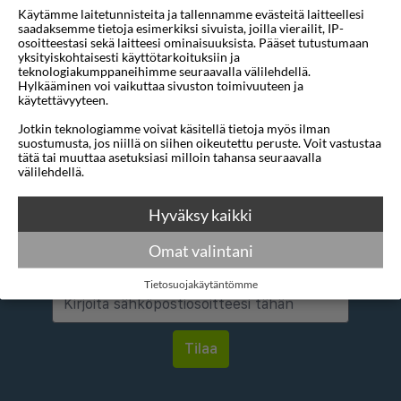
Käytämme laitetunnisteita ja tallennamme evästeitä laitteellesi
Mihin
1 sijainti
saadaksemme tietoja esimerkiksi sivuista, joilla vierailit, IP-
osoitteestasi sekä laitteesi ominaisuuksista. Pääset tutustumaan
Mistä
1 sijainti
yksityiskohtaisesti käyttötarkoituksiin ja
teknologiakumppaneihimme seuraavalla välilehdellä.
Hylkääminen voi vaikuttaa sivuston toimivuuteen ja
Alin tähtiluokitus
3 tähteä
käytettävyyteen.
Jotkin teknologiamme voivat käsitellä tietoja myös ilman
suostumusta, jos niillä on siihen oikeutettu peruste. Voit vastustaa
tätä tai muuttaa asetuksiasi milloin tahansa seuraavalla
välilehdellä.
Hyväksy kaikki
Haluatko saada houkuttelevia
tarjouksia, matkavinkkejä ja uutisia
Omat valintani
sähköpostitse?
Tietosuojakäytäntömme