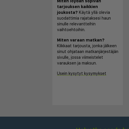
Miten löydän sopivan
tarjouksen kaikkien
joukosta?
Käytä yllä olevia
suodattimia rajataksesi haun
sinulle relevantteihin
vaihtoehtoihin.
Miten varaan matkan?
Klikkaat tarjousta, jonka jälkeen
sinut ohjataan matkanjärjestäjän
sivulle, jossa viimeistelet
varauksen ja maksun.
Usein kysytyt kysymykset