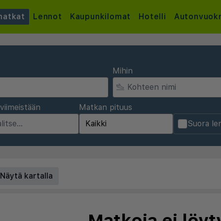
atkat
Lennot
Kaupunkilomat
Hotelli
Autonvuok
Mihin
viimeistään
Matkan pituus
Suora le
Näytä kartalla
Matkoja ei löyt