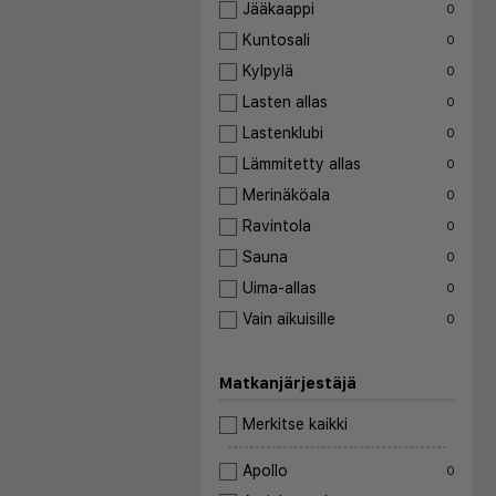
Jääkaappi
0
Kuntosali
0
Kylpylä
0
Lasten allas
0
Lastenklubi
0
Lämmitetty allas
0
Merinäköala
0
Ravintola
0
Sauna
0
Uima-allas
0
Vain aikuisille
0
Matkanjärjestäjä
Merkitse kaikki
Apollo
0