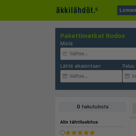
Lomam
Pakettimatkat Rodos
Mistä
Lähtö aikaisintaan
Paluu 
0
hakutulosta
Alin tähtiluokitus