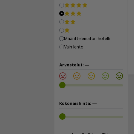
Määrittelemätön hotelli
Vain lento
Arvostelut:
—
Kokonaishinta:
—