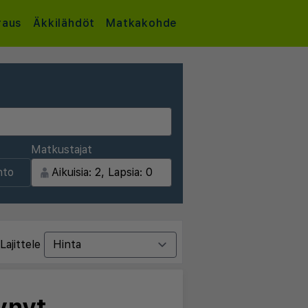
raus
Äkkilähdöt
Matkakohde
Matkustajat
nto
Lajittele
ynyt