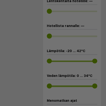
Lentokentältä hotellille:
—
Hotellista rannalle:
—
Lämpötila:
-20
...
42
°C
Veden lämpötila:
0
...
34
°C
Menomatkan ajat