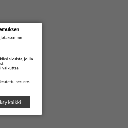
kemuksen
rjotaksemme
si sivuista, joilla
sti
i vaikuttaa
ikeutettu peruste.
sy kaikki