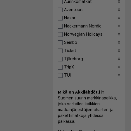
Aurinkomatkat
0
Aventours
0
Nazar
0
Neckermann Nordic
0
Norwegian Holidays
0
Sembo
0
Ticket
0
Tjäreborg
0
TripX
0
TUI
0
Mikä on Äkkilähdöt.fi?
Suomen suurin markkinapaikka,
joka vertailee kaikkien
matkanjärjestäjien charter- ja
pakettimatkoja yhdessä
paikassa.