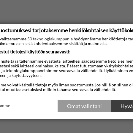
uostumuksesi tarjotaksemme henkilökohtaisen käyttöko
ti valitsemamme
50 teknologiakumppania
hyödynnämme henkilötietoja ta
kokemuksen sekä kohdentaaksemme sisältöä ja mainoksia.
tut tietojesi käyttöön seuraavasti:
steita ja tallennamme evästeitä laitteellesi saadaksemme tietoja esimerkik
teestasi sekä laitteesi ominaisuuksista. Pääset tutustumaan yksityiskohtaise
n ja teknologiakumppaneihimme seuraavalla välilehdellä. Hylkääminen vo
een ja käytettävyyteen.
e voivat käsitellä tietoja myös ilman suostumusta, jos niillä on siihen o
 tai muuttaa asetuksiasi milloin tahansa seuraavalla välilehdellä.
Omat valintani
Hyväk
tömme