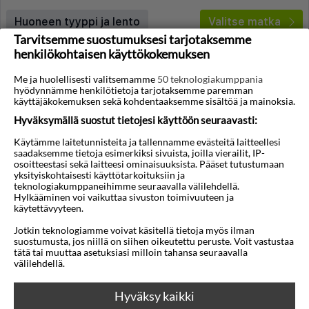
Huoneen tyyppi ja lento
Valitse matka
Tarvitsemme suostumuksesi tarjotaksemme
henkilökohtaisen käyttökokemuksen
Me ja huolellisesti valitsemamme
50 teknologiakumppania
hyödynnämme henkilötietoja tarjotaksemme paremman
käyttäjäkokemuksen sekä kohdentaaksemme sisältöä ja mainoksia.
Hyväksymällä suostut tietojesi käyttöön seuraavasti:
◀︎
▶︎
Käytämme laitetunnisteita ja tallennamme evästeitä laitteellesi
saadaksemme tietoja esimerkiksi sivuista, joilla vierailit, IP-
osoitteestasi sekä laitteesi ominaisuuksista. Pääset tutustumaan
yksityiskohtaisesti käyttötarkoituksiin ja
teknologiakumppaneihimme seuraavalla välilehdellä.
Hylkääminen voi vaikuttaa sivuston toimivuuteen ja
1/11
käytettävyyteen.
Aegean Plaza
Jotkin teknologiamme voivat käsitellä tietoja myös ilman
suostumusta, jos niillä on siihen oikeutettu peruste. Voit vastustaa
Kamari
,
Santorini
,
Kreikka
tätä tai muuttaa asetuksiasi milloin tahansa seuraavalla
välilehdellä.
4,5
26°C
/5
Lennot:
Kuopio
-
Santorini
Kokonaishinta
€2.570
8 PAIKKAAJÄLJELLÄ
Hyväksy kaikki
€1.285
Meno:
pe 28 elo
17:40