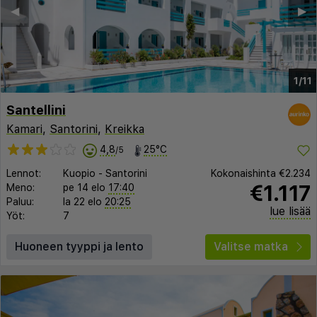
◀︎
▶︎
1/11
Santellini
Kamari
,
Santorini
,
Kreikka
4,8
25°C
/5
Lennot:
Kuopio
-
Santorini
Kokonaishinta
€2.234
€1.117
Meno:
pe 14 elo
17:40
Paluu:
la 22 elo
20:25
lue lisää
Yöt:
7
Huoneen tyyppi ja lento
Valitse matka