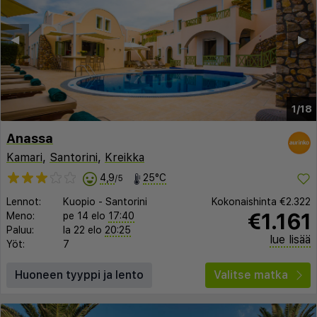
◀︎
▶︎
1/18
Anassa
Kamari
,
Santorini
,
Kreikka
4,9
25°C
/5
Lennot:
Kuopio
-
Santorini
Kokonaishinta
€2.322
€1.161
Meno:
pe 14 elo
17:40
Paluu:
la 22 elo
20:25
lue lisää
Yöt:
7
Huoneen tyyppi ja lento
Valitse matka