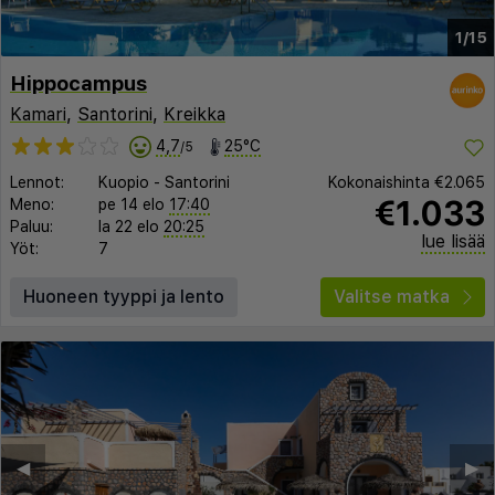
1/15
Hippocampus
Kamari
,
Santorini
,
Kreikka
4,7
25°C
/5
Lennot:
Kuopio
-
Santorini
Kokonaishinta
€2.065
€1.033
Meno:
pe 14 elo
17:40
Paluu:
la 22 elo
20:25
lue lisää
Yöt:
7
Huoneen tyyppi ja lento
Valitse matka
◀︎
▶︎