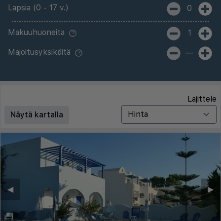
Lapsia (0 - 17 v.)
0
Makuuhuoneita
1
Majoitusyksiköitä
—
Lajittele
Näytä kartalla
◀︎
▶︎