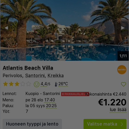
◀︎
▶︎
1/11
Atlantis Beach Villa
Perivolos,
Santorini
,
Kreikka
4,4
26°C
/5
Lennot:
Kuopio
-
Santorini
Kokonaishinta
€2.440
8 PAIKKAAJÄLJELLÄ
€1.220
Meno:
pe 28 elo
17:40
Paluu:
la 05 syys
20:25
lue lisää
Yöt:
7
Huoneen tyyppi ja lento
Valitse matka