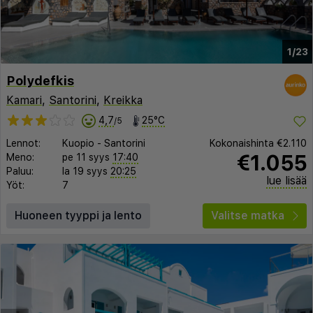
1/23
Polydefkis
Kamari
,
Santorini
,
Kreikka
4,7
25°C
/5
Lennot:
Kuopio
-
Santorini
Kokonaishinta
€2.110
€1.055
Meno:
pe 11 syys
17:40
Paluu:
la 19 syys
20:25
lue lisää
Yöt:
7
Huoneen tyyppi ja lento
Valitse matka