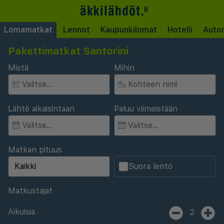
Lomamatkat
Lennot
Kaupunkilomat
Hotelli
Auto
Pakettimatkat Santorini
Mistä
Mihin
Lähtö aikaisintaan
Paluu viimeistään
Matkan pituus
Suora lento
Matkustajat
Aikuisia
2