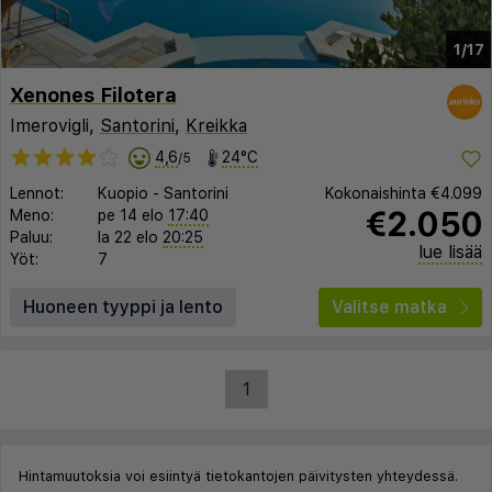
1/17
Xenones Filotera
Imerovigli,
Santorini
,
Kreikka
4,6
24°C
/5
Lennot:
Kuopio
-
Santorini
Kokonaishinta
€4.099
€2.050
Meno:
pe 14 elo
17:40
Paluu:
la 22 elo
20:25
lue lisää
Yöt:
7
Huoneen tyyppi ja lento
Valitse matka
1
Hintamuutoksia voi esiintyä tietokantojen päivitysten yhteydessä.