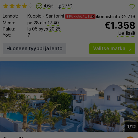
4,6
27°C
/5
Lennot:
Kuopio
-
Santorini
Kokonaishinta
€2.716
8 PAIKKAAJÄLJELLÄ
€1.358
Meno:
pe 28 elo
17:40
Paluu:
la 05 syys
20:25
lue lisää
Yöt:
7
Huoneen tyyppi ja lento
Valitse matka
◀︎
▶︎
1/12