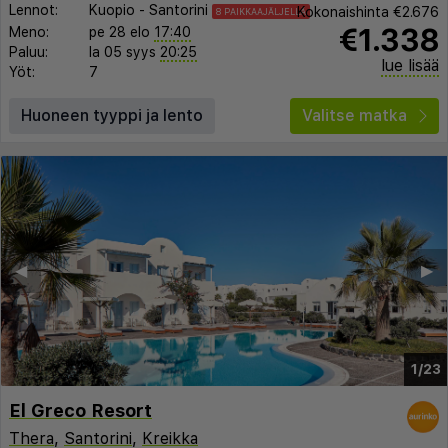
Lennot:
Kuopio
-
Santorini
Kokonaishinta
€2.676
8 PAIKKAAJÄLJELLÄ
€1.338
Meno:
pe 28 elo
17:40
Paluu:
la 05 syys
20:25
lue lisää
Yöt:
7
Huoneen tyyppi ja lento
Valitse matka
◀︎
▶︎
1/23
El Greco Resort
Thera
,
Santorini
,
Kreikka