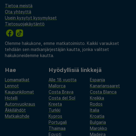
Tietoa meistä
Ota yhteyttä
Usein kysytyt kysymykset
Tietosuojakäytäntö
Olemme hakukone, emme matkatoimisto. Kaikki varaukset
tehdään sen matkanjärjestäjän kautta, jonka valitset
hakukoneidemme kautta.
Hae
Hyödyllisiä linkkejä
Lomamatkat
Alle 18 vuotta
Espanja
Lennot
Mallorca
Kanariansaaret
Kaupunkilomat
Costa Brava
Costa Blanca
Hotelli
Costa del Sol
Kreikka
Autonvuokraus
Kreeta
Rodos
Äkkilähdöt
Turkki
Italia
Matkakohde
Kypros
Kroatia
Portugali
Bulgaria
Thaimaa
Marokko
Egypti
Madeira