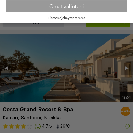
Paluu:
la 05 syys
20:25
Omat valintani
lue lisää
Yöt:
7
Tietosuojakäytäntömme
Huoneen tyyppi ja lento
Valitse matka
◀︎
▶︎
1/24
Costa Grand Resort & Spa
Kamari
,
Santorini
,
Kreikka
4,7
26°C
/5