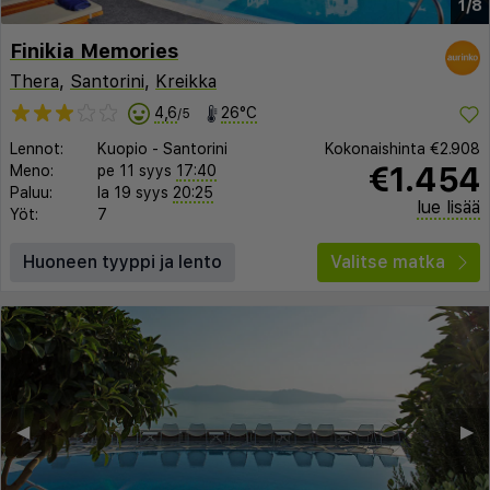
1/8
Finikia Memories
Thera
,
Santorini
,
Kreikka
4,6
26°C
/5
Lennot:
Kuopio
-
Santorini
Kokonaishinta
€2.908
€1.454
Meno:
pe 11 syys
17:40
Paluu:
la 19 syys
20:25
lue lisää
Yöt:
7
Huoneen tyyppi ja lento
Valitse matka
◀︎
▶︎