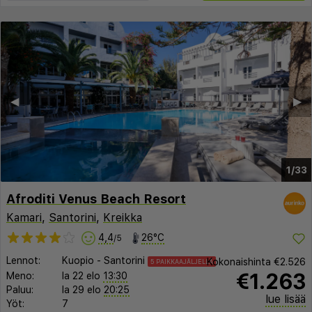
◀︎
▶︎
1/33
Afroditi Venus Beach Resort
Kamari
,
Santorini
,
Kreikka
4,4
26°C
/5
Lennot:
Kuopio
-
Santorini
Kokonaishinta
€2.526
5 PAIKKAAJÄLJELLÄ
€1.263
Meno:
la 22 elo
13:30
Paluu:
la 29 elo
20:25
lue lisää
Yöt:
7