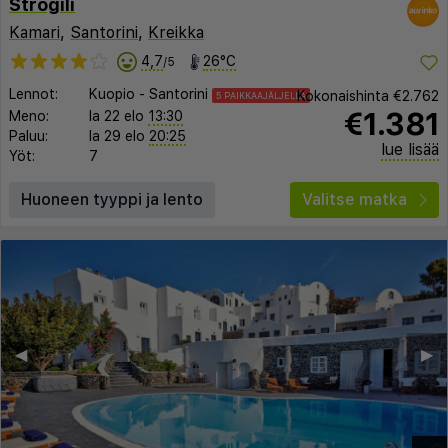
Strogili
Kamari
,
Santorini
,
Kreikka
4,7
26°C
/5
Lennot:
Kuopio
-
Santorini
Kokonaishinta
€2.762
5 PAIKKAAJÄLJELLÄ
€1.381
Meno:
la 22 elo
13:30
Paluu:
la 29 elo
20:25
lue lisää
Yöt:
7
Huoneen tyyppi ja lento
Valitse matka
◀︎
▶︎