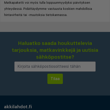
Matkapaketti voi myös tulla loppuunmyydyksi päivityksen
yhteydessä. Pidättäydymme vastuusta koskien mahdollisia
hintavirheitä tai -muutoksia tietokannassa.
Haluatko saada houkuttelevia
tarjouksia, matkavinkkejä ja uutisia
sähköpostitse?
akkilahdot.fi