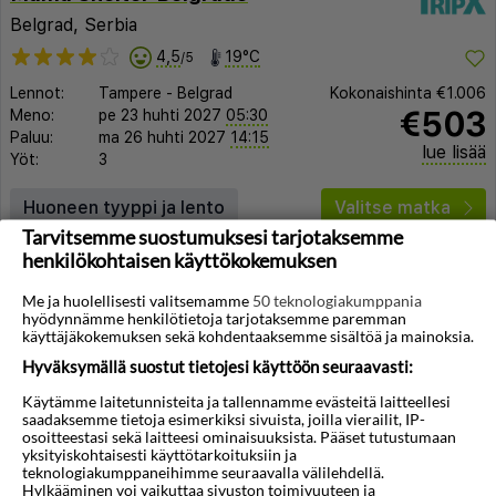
Belgrad, Serbia
4,5
19°C
/5
Lennot:
Tampere
-
Belgrad
Kokonaishinta
€1.006
€503
Meno:
pe 23 huhti 2027
05:30
Paluu:
ma 26 huhti 2027
14:15
lue lisää
Yöt:
3
Huoneen tyyppi ja lento
Valitse matka
Tarvitsemme suostumuksesi tarjotaksemme
henkilökohtaisen käyttökokemuksen
Me ja huolellisesti valitsemamme
50 teknologiakumppania
hyödynnämme henkilötietoja tarjotaksemme paremman
käyttäjäkokemuksen sekä kohdentaaksemme sisältöä ja mainoksia.
Hyväksymällä suostut tietojesi käyttöön seuraavasti:
◀︎
▶︎
Käytämme laitetunnisteita ja tallennamme evästeitä laitteellesi
saadaksemme tietoja esimerkiksi sivuista, joilla vierailit, IP-
osoitteestasi sekä laitteesi ominaisuuksista. Pääset tutustumaan
yksityiskohtaisesti käyttötarkoituksiin ja
teknologiakumppaneihimme seuraavalla välilehdellä.
1/10
Hylkääminen voi vaikuttaa sivuston toimivuuteen ja