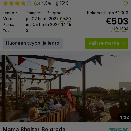
4,5
15°C
/5
Lennot:
Tampere
-
Belgrad
Kokonaishinta
€1.006
€503
Meno:
pe 02 huhti 2027
05:30
Paluu:
ma 05 huhti 2027
14:15
lue lisää
Yöt:
3
Huoneen tyyppi ja lento
Valitse matka
◀︎
▶︎
1/22
Mama Shelter Belgrade