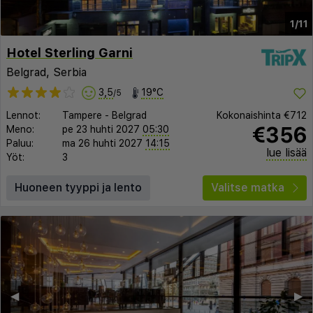
1/11
Hotel Sterling Garni
Belgrad, Serbia
3,5
19°C
/5
Lennot:
Tampere
-
Belgrad
Kokonaishinta
€712
€356
Meno:
pe 23 huhti 2027
05:30
Paluu:
ma 26 huhti 2027
14:15
lue lisää
Yöt:
3
Huoneen tyyppi ja lento
Valitse matka
◀︎
▶︎