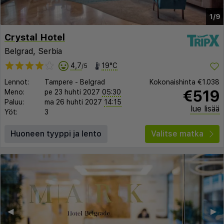
1/9
Crystal Hotel
Belgrad, Serbia
4,7
19°C
/5
Lennot:
Tampere
-
Belgrad
Kokonaishinta
€1.038
€519
Meno:
pe 23 huhti 2027
05:30
Paluu:
ma 26 huhti 2027
14:15
lue lisää
Yöt:
3
Huoneen tyyppi ja lento
Valitse matka
◀︎
▶︎