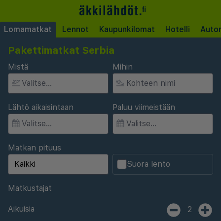
Lomamatkat
Lennot
Kaupunkilomat
Hotelli
Auto
Pakettimatkat Serbia
Mistä
Mihin
Lähtö aikaisintaan
Paluu viimeistään
Matkan pituus
Suora lento
Matkustajat
Aikuisia
2