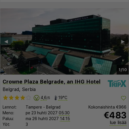
◀︎
▶︎
1/10
Crowne Plaza Belgrade, an IHG Hotel
Belgrad, Serbia
4,6
19°C
/5
Lennot:
Tampere
-
Belgrad
Kokonaishinta
€966
€483
Meno:
pe 23 huhti 2027
05:30
Paluu:
ma 26 huhti 2027
14:15
lue lisää
Yöt:
3