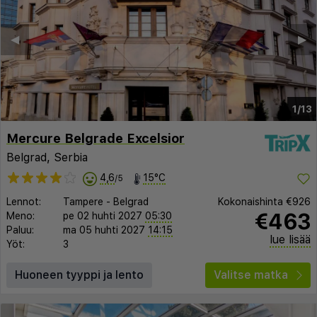
◀︎
▶︎
1/13
Mercure Belgrade Excelsior
Belgrad, Serbia
4,6
15°C
/5
Lennot:
Tampere
-
Belgrad
Kokonaishinta
€926
€463
Meno:
pe 02 huhti 2027
05:30
Paluu:
ma 05 huhti 2027
14:15
lue lisää
Yöt:
3
Huoneen tyyppi ja lento
Valitse matka