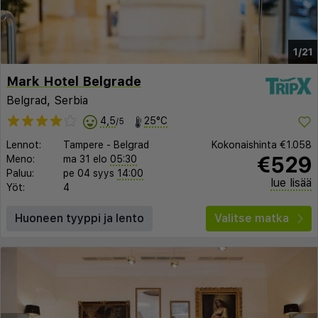
1/21
Mark Hotel Belgrade
Belgrad, Serbia
4,5
25°C
/5
Lennot:
Tampere
-
Belgrad
Kokonaishinta
€1.058
€529
Meno:
ma 31 elo
05:30
Paluu:
pe 04 syys
14:00
lue lisää
Yöt:
4
Huoneen tyyppi ja lento
Valitse matka