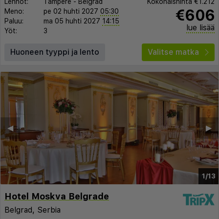
Lennot:
Tampere
-
Belgrad
Kokonaishinta
€1.212
€606
Meno:
pe 02 huhti 2027
05:30
Paluu:
ma 05 huhti 2027
14:15
lue lisää
Yöt:
3
Huoneen tyyppi ja lento
Valitse matka
◀︎
▶︎
1/13
Hotel Moskva Belgrade
Belgrad, Serbia