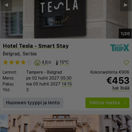
◀︎
▶︎
1/20
Hotel Tesla - Smart Stay
Belgrad, Serbia
4,6
15°C
/5
Lennot:
Tampere
-
Belgrad
Kokonaishinta
€906
€453
Meno:
pe 02 huhti 2027
05:30
Paluu:
ma 05 huhti 2027
14:15
lue lisää
Yöt:
3
Huoneen tyyppi ja lento
Valitse matka