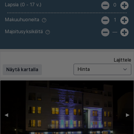
Lapsia (0 - 17 v.)
0
Makuuhuoneita
1
Majoitusyksiköitä
—
Lajittele
Näytä kartalla
◀︎
▶︎