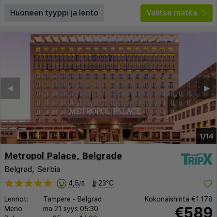
Huoneen tyyppi ja lento
Valitse matka
◀︎
▶︎
1/14
Metropol Palace, Belgrade
Belgrad, Serbia
4,5
23°C
/5
Lennot:
Tampere
-
Belgrad
Kokonaishinta
€1.178
€589
Meno:
ma 21 syys
05:30