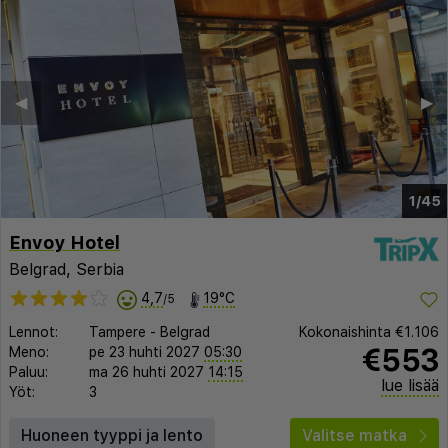
◀︎
▶︎
1/45
Envoy Hotel
Belgrad, Serbia
4,7
19°C
/5
Lennot:
Tampere
-
Belgrad
Kokonaishinta
€1.106
€553
Meno:
pe 23 huhti 2027
05:30
Paluu:
ma 26 huhti 2027
14:15
lue lisää
Yöt:
3
Huoneen tyyppi ja lento
Valitse matka