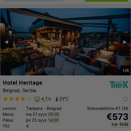
◀︎
▶︎
1/6
Hotel Heritage
Belgrad, Serbia
4,7
23°C
/5
Lennot:
Tampere
-
Belgrad
Kokonaishinta
€1.146
€573
Meno:
ma 21 syys
05:30
Paluu:
pe 25 syys
14:00
lue lisää
Yöt:
4