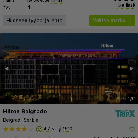
Paluu:
pe 25 syys
14:00
lue lisää
Yöt:
4
Huoneen tyyppi ja lento
Valitse matka
◀︎
▶︎
1/11
Hilton Belgrade
Belgrad, Serbia
4,7
15°C
/5