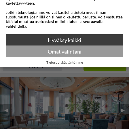
käytettävyyteen.
Kopernikus Hotel Prag
Jotkin teknologiamme voivat käsitellä tietoja myös ilman
suostumusta, jos niillä on siihen oikeutettu peruste. Voit vastustaa
Belgrad, Serbia
tätä tai muuttaa asetuksiasi milloin tahansa seuraavalla
välilehdellä.
4,4
23°C
/5
Lennot:
Tampere
-
Belgrad
Kokonaishinta
€1.032
Hyväksy kaikki
€516
Meno:
ma 21 syys
05:30
Paluu:
pe 25 syys
14:00
Omat valintani
lue lisää
Yöt:
4
Tietosuojakäytäntömme
Huoneen tyyppi ja lento
Valitse matka
◀︎
▶︎