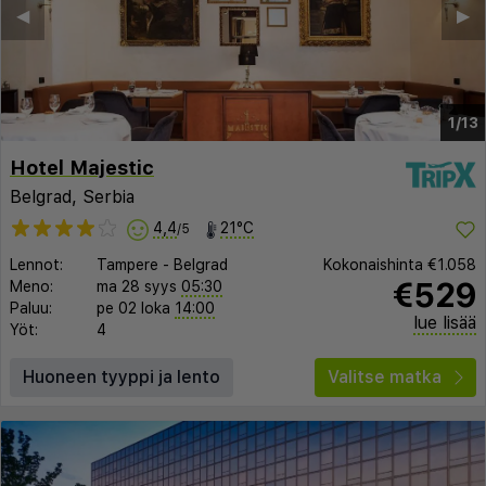
◀︎
▶︎
1/13
Hotel Majestic
Belgrad, Serbia
4,4
21°C
/5
Lennot:
Tampere
-
Belgrad
Kokonaishinta
€1.058
€529
Meno:
ma 28 syys
05:30
Paluu:
pe 02 loka
14:00
lue lisää
Yöt:
4
Huoneen tyyppi ja lento
Valitse matka