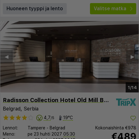
Huoneen tyyppi ja lento
Valitse matka
◀︎
▶︎
1/14
Radisson Collection Hotel Old Mill Belgrade
Belgrad, Serbia
4,7
19°C
/5
Lennot:
Tampere
-
Belgrad
Kokonaishinta
€978
€489
Meno:
pe 23 huhti 2027
05:30