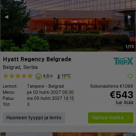
◀︎
▶︎
1/13
Hyatt Regency Belgrade
Belgrad, Serbia
4,6
15°C
/5
Lennot:
Tampere
-
Belgrad
Kokonaishinta
€1.086
€543
Meno:
pe 02 huhti 2027
05:30
Paluu:
ma 05 huhti 2027
14:15
lue lisää
Yöt:
3
Huoneen tyyppi ja lento
Valitse matka