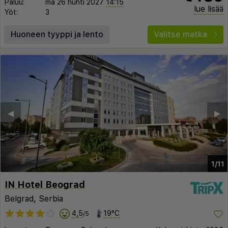
Paluu:
ma 26 huhti 2027
14:15
lue lisää
Yöt:
3
Huoneen tyyppi ja lento
Valitse matka
◀︎
▶︎
1/11
IN Hotel Beograd
Belgrad, Serbia
4,5
19°C
/5