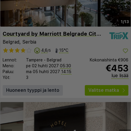
1/13
Courtyard by Marriott Belgrade City Center
Belgrad, Serbia
4,6
15°C
/5
Lennot:
Tampere
-
Belgrad
Kokonaishinta
€906
€453
Meno:
pe 02 huhti 2027
05:30
Paluu:
ma 05 huhti 2027
14:15
lue lisää
Yöt:
3
Huoneen tyyppi ja lento
Valitse matka