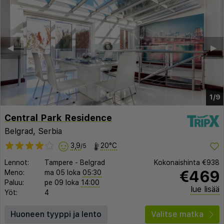
◀︎
▶︎
1/9
Central Park Residence
Belgrad, Serbia
3,9
20°C
/5
Lennot:
Tampere
-
Belgrad
Kokonaishinta
€938
€469
Meno:
ma 05 loka
05:30
Paluu:
pe 09 loka
14:00
lue lisää
Yöt:
4
Huoneen tyyppi ja lento
Valitse matka