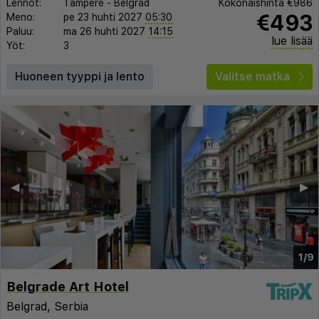
Lennot:
Tampere
-
Belgrad
Kokonaishinta
€986
€493
Meno:
pe 23 huhti 2027
05:30
Paluu:
ma 26 huhti 2027
14:15
lue lisää
Yöt:
3
Huoneen tyyppi ja lento
Valitse matka
◀︎
▶︎
1/9
Belgrade Art Hotel
Belgrad, Serbia