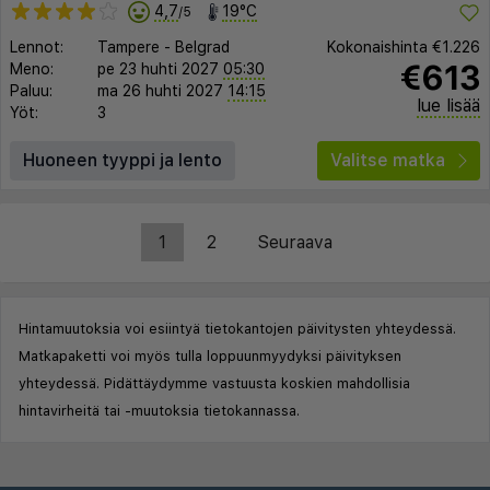
4,7
19°C
/5
Lennot:
Tampere
-
Belgrad
Kokonaishinta
€1.226
€613
Meno:
pe 23 huhti 2027
05:30
Paluu:
ma 26 huhti 2027
14:15
lue lisää
Yöt:
3
Huoneen tyyppi ja lento
Valitse matka
1
2
Seuraava
Hintamuutoksia voi esiintyä tietokantojen päivitysten yhteydessä.
Matkapaketti voi myös tulla loppuunmyydyksi päivityksen
yhteydessä. Pidättäydymme vastuusta koskien mahdollisia
hintavirheitä tai -muutoksia tietokannassa.