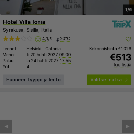
1/6
Hotel Villa Ionia
Syrakusa
,
Sisilia
,
Italia
4,1
20°C
/5
Lennot:
Helsinki
-
Catania
Kokonaishinta
€1.026
€513
Meno:
ti 20 huhti 2027
09:00
Paluu:
la 24 huhti 2027
17:55
lue lisää
Yöt:
4
Huoneen tyyppi ja lento
Valitse matka
◀︎
▶︎