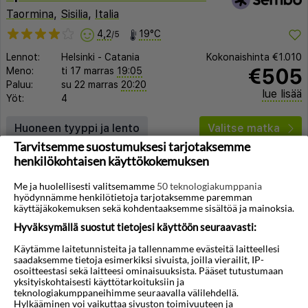
Taormina
,
Sisilia
,
Italia
4,2
19°C
/5
Lennot:
Helsinki
-
Catania
Kokonaishinta
€1.010
€505
Meno:
ti 17 marras
19:05
Paluu:
su 22 marras
20:20
lue lisää
Yöt:
4
Huoneen tyyppi ja lento
Valitse matka
Tarvitsemme suostumuksesi tarjotaksemme
henkilökohtaisen käyttökokemuksen
Me ja huolellisesti valitsemamme
50 teknologiakumppania
hyödynnämme henkilötietoja tarjotaksemme paremman
käyttäjäkokemuksen sekä kohdentaaksemme sisältöä ja mainoksia.
Hyväksymällä suostut tietojesi käyttöön seuraavasti:
◀︎
▶︎
Käytämme laitetunnisteita ja tallennamme evästeitä laitteellesi
saadaksemme tietoja esimerkiksi sivuista, joilla vierailit, IP-
osoitteestasi sekä laitteesi ominaisuuksista. Pääset tutustumaan
yksityiskohtaisesti käyttötarkoituksiin ja
teknologiakumppaneihimme seuraavalla välilehdellä.
1/15
Hylkääminen voi vaikuttaa sivuston toimivuuteen ja