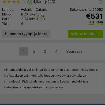
4,5
24°C
/5
Lennot:
Helsinki
-
Catania
Kokonaishinta
€1.062
€531
Meno:
ti 20 loka
13:55
Paluu:
la 24 loka
11:50
lue lisää
Yöt:
4
Huoneen tyyppi ja lento
Valitse matka
1
2
3
4
Seuraava
Hintamuutoksia voi esiintyä tietokantojen päivitysten yhteydessä.
Matkapaketti voi myös tulla loppuunmyydyksi päivityksen
yhteydessä. Pidättäydymme vastuusta koskien mahdollisia
hintavirheitä tai -muutoksia tietokannassa.