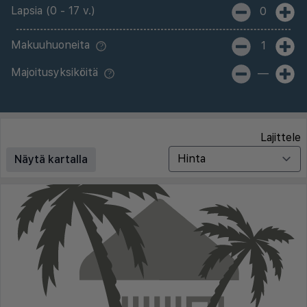
Lapsia (0 - 17 v.)
0
Makuuhuoneita
1
Majoitusyksiköitä
—
Lajittele
Näytä kartalla