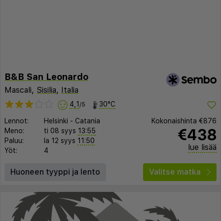
B&B San Leonardo
Mascali,
Sisilia
,
Italia
4,1
30°C
/5
Lennot:
Helsinki
-
Catania
Kokonaishinta
€876
€438
Meno:
ti 08 syys
13:55
Paluu:
la 12 syys
11:50
lue lisää
Yöt:
4
Huoneen tyyppi ja lento
Valitse matka