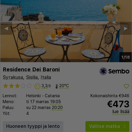
◀︎
▶︎
1/18
Residence Dei Baroni
Syrakusa
,
Sisilia
,
Italia
3,3
20°C
/5
Lennot:
Helsinki
-
Catania
Kokonaishinta
€946
€473
Meno:
ti 17 marras
19:05
Paluu:
su 22 marras
20:20
lue lisää
Yöt:
4
Huoneen tyyppi ja lento
Valitse matka