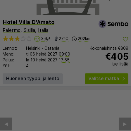
Hotel Villa D'Amato
Palermo
,
Sisilia
,
Italia
3,6
27°C
202km
/5
Lennot:
Helsinki
-
Catania
Kokonaishinta
€809
€405
Meno:
ti 06 heinä 2027
09:00
Paluu:
la 10 heinä 2027
17:55
lue lisää
Yöt:
4
Huoneen tyyppi ja lento
Valitse matka
◀︎
▶︎