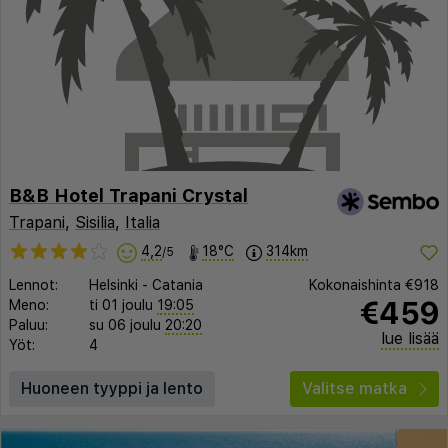
B&B Hotel Trapani Crystal
Trapani
,
Sisilia
,
Italia
4,2
18°C
314km
/5
Lennot:
Helsinki
-
Catania
Kokonaishinta
€918
€459
Meno:
ti 01 joulu
19:05
Paluu:
su 06 joulu
20:20
lue lisää
Yöt:
4
Huoneen tyyppi ja lento
Valitse matka