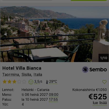
◀︎
▶︎
1/10
Hotel Villa Bianca
Taormina
,
Sisilia
,
Italia
3,5
29°C
/5
Lennot:
Helsinki
-
Catania
Kokonaishinta
€1.050
€525
Meno:
ti 06 heinä 2027
09:00
Paluu:
la 10 heinä 2027
17:55
lue lisää
Yöt:
4