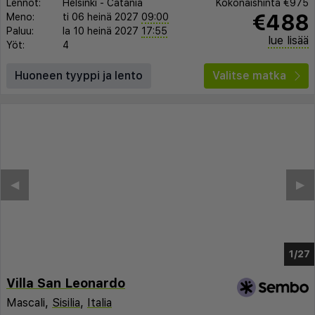
Lennot:
Helsinki
-
Catania
Kokonaishinta
€975
€488
Meno:
ti 06 heinä 2027
09:00
Paluu:
la 10 heinä 2027
17:55
lue lisää
Yöt:
4
Huoneen tyyppi ja lento
Valitse matka
◀︎
▶︎
1/23
Villa San Leonardo
Mascali,
Sisilia
,
Italia