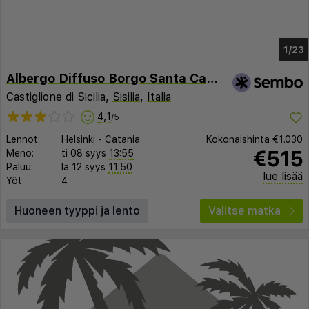
1/19
Albergo Diffuso Borgo Santa Caterina "Quartiere Ebraico"
Castiglione di Sicilia,
Sisilia
,
Italia
4,1
/5
Lennot:
Helsinki
-
Catania
Kokonaishinta
€1.030
€515
Meno:
ti 08 syys
13:55
Paluu:
la 12 syys
11:50
lue lisää
Yöt:
4
Huoneen tyyppi ja lento
Valitse matka