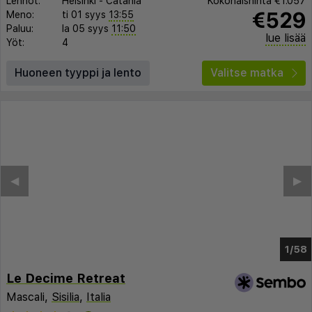
Lennot:
Helsinki
-
Catania
Kokonaishinta
€1.057
€529
Meno:
ti 01 syys
13:55
Paluu:
la 05 syys
11:50
lue lisää
Yöt:
4
Huoneen tyyppi ja lento
Valitse matka
◀︎
▶︎
1/53
Le Decime Retreat
Mascali,
Sisilia
,
Italia