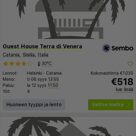
Guest House Terra di Venera
Catania
,
Sisilia
,
Italia
30°C
Lennot:
Helsinki
-
Catania
Kokonaishinta
€1.035
€518
Meno:
ti 08 syys
13:55
Paluu:
la 12 syys
11:50
lue lisää
Yöt:
4
Huoneen tyyppi ja lento
Valitse matka