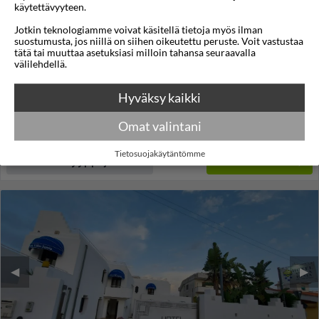
käytettävyyteen.
Papali
Jotkin teknologiamme voivat käsitellä tietoja myös ilman
suostumusta, jos niillä on siihen oikeutettu peruste. Voit vastustaa
Catania
,
Sisilia
,
Italia
tätä tai muuttaa asetuksiasi milloin tahansa seuraavalla
välilehdellä.
4,7
30°C
/5
Lennot:
Helsinki
-
Catania
Kokonaishinta
€1.012
Hyväksy kaikki
€506
Meno:
ti 08 syys
13:55
Paluu:
la 12 syys
11:50
Omat valintani
lue lisää
Yöt:
4
Tietosuojakäytäntömme
Huoneen tyyppi ja lento
Valitse matka
◀︎
▶︎