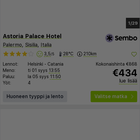
1/23
Astoria Palace Hotel
Palermo
,
Sisilia
,
Italia
3,5
28°C
210km
/5
Lennot:
Helsinki
-
Catania
Kokonaishinta
€868
€434
Meno:
ti 01 syys
13:55
Paluu:
la 05 syys
11:50
lue lisää
Yöt:
4
Huoneen tyyppi ja lento
Valitse matka