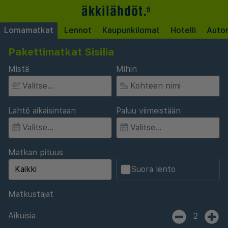
Lomamatkat
Lennot
Kaupunkilomat
Hotelli
Auto
Pakettimatkat Sisilia
Mistä
Mihin
Lähtö aikaisintaan
Paluu viimeistään
Matkan pituus
Suora lento
Matkustajat
Aikuisia
2