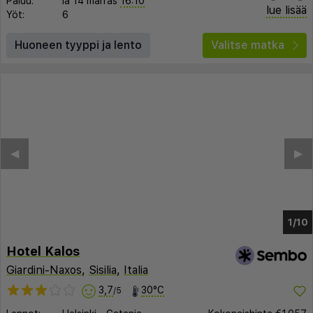
Paluu:
la 14 marras
16:10
lue lisää
Yöt:
6
Huoneen tyyppi ja lento
Valitse matka
◀︎
▶︎
1/5
Hotel Kalos
Giardini-Naxos
,
Sisilia
,
Italia
3,7
30°C
/5