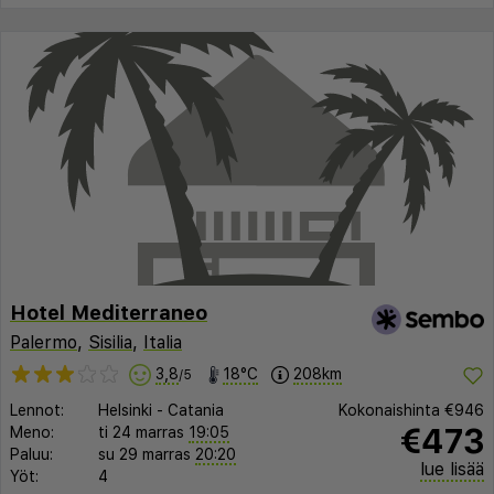
Hotel Mediterraneo
Palermo
,
Sisilia
,
Italia
3,8
18°C
208km
/5
Lennot:
Helsinki
-
Catania
Kokonaishinta
€946
€473
Meno:
ti 24 marras
19:05
Paluu:
su 29 marras
20:20
lue lisää
Yöt:
4