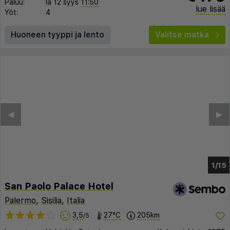
Paluu:
la 12 syys
11:50
lue lisää
Yöt:
4
Huoneen tyyppi ja lento
Valitse matka
◀︎
▶︎
1/11
San Paolo Palace Hotel
Palermo
,
Sisilia
,
Italia
3,5
27°C
205km
/5