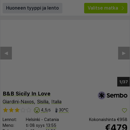
Huoneen tyyppi ja lento
Valitse matka
◀︎
▶︎
1/33
B&B Sicily In Love
Giardini-Naxos
,
Sisilia
,
Italia
4,5
30°C
/5
Lennot:
Helsinki
-
Catania
Kokonaishinta
€958
€479
Meno:
ti 08 syys
13:55