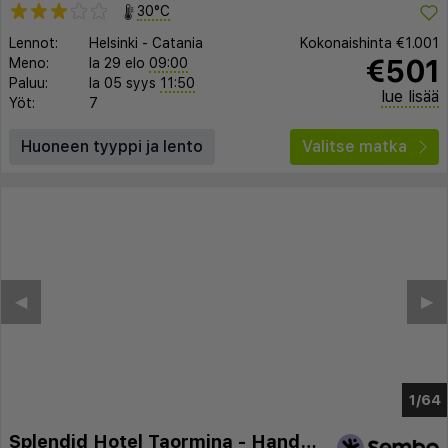
30°C
Lennot:
Helsinki
-
Catania
Kokonaishinta
€1.001
€501
Meno:
la 29 elo
09:00
Paluu:
la 05 syys
11:50
lue lisää
Yöt:
7
Huoneen tyyppi ja lento
Valitse matka
◀︎
▶︎
1/57
Splendid Hotel Taormina - Handwritten Collection