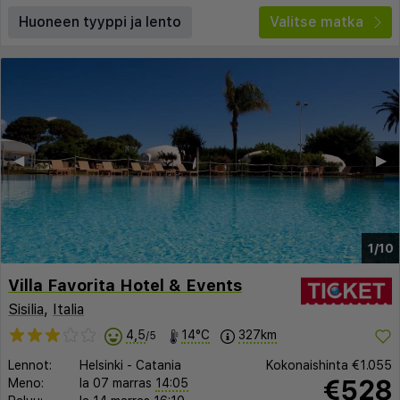
Huoneen tyyppi ja lento
Valitse matka
◀︎
▶︎
1/10
Villa Favorita Hotel & Events
Sisilia
,
Italia
4,5
14°C
327km
/5
Lennot:
Helsinki
-
Catania
Kokonaishinta
€1.055
€528
Meno:
la 07 marras
14:05