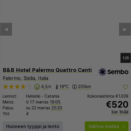
◀︎
▶︎
1/2
B&B Hotel Palermo Quattro Canti
Palermo
,
Sisilia
,
Italia
4,5
19°C
205km
/5
Lennot:
Helsinki
-
Catania
Kokonaishinta
€1.039
€520
Meno:
ti 17 marras
19:05
Paluu:
su 22 marras
20:20
lue lisää
Yöt:
4
Huoneen tyyppi ja lento
Valitse matka