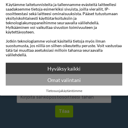
Käytämme laitetunnisteita ja tallennamme evästeitä laitteellesi
Mihin
1 sijainti
saadaksemme tietoja esimerkiksi sivuista, joilla vierailit, IP-
osoitteestasi sekä laitteesi ominaisuuksista. Pääset tutustumaan
Mistä
1 sijainti
yksityiskohtaisesti käyttötarkoituksiin ja
teknologiakumppaneihimme seuraavalla välilehdellä.
Hylkääminen voi vaikuttaa sivuston toimivuuteen ja
Alin tähtiluokitus
3 tähteä
käytettävyyteen.
Jotkin teknologiamme voivat käsitellä tietoja myös ilman
suostumusta, jos niillä on siihen oikeutettu peruste. Voit vastustaa
tätä tai muuttaa asetuksiasi milloin tahansa seuraavalla
välilehdellä.
Hyväksy kaikki
Haluatko saada houkuttelevia
tarjouksia, matkavinkkejä ja uutisia
Omat valintani
sähköpostitse?
Tietosuojakäytäntömme