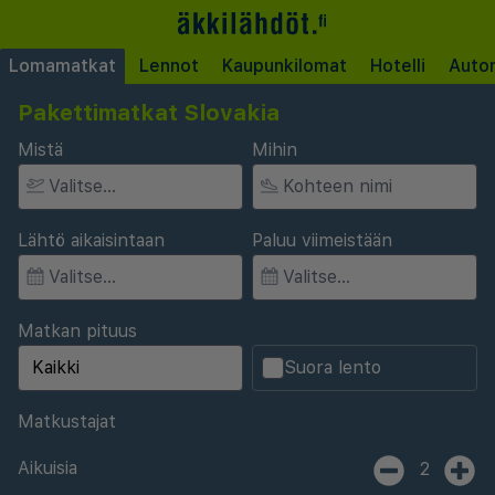
Lomamatkat
Lennot
Kaupunkilomat
Hotelli
Auto
Pakettimatkat Slovakia
Mistä
Mihin
Lähtö aikaisintaan
Paluu viimeistään
Matkan pituus
Suora lento
Matkustajat
Aikuisia
2