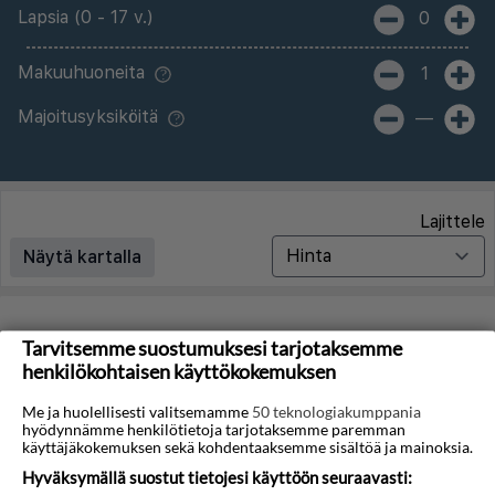
Lapsia (0 - 17 v.)
0
Makuuhuoneita
1
Majoitusyksiköitä
—
Lajittele
Näytä kartalla
Matkoja ei löytynyt
Tarvitsemme suostumuksesi tarjotaksemme
henkilökohtaisen käyttökokemuksen
Valitettavasti emme löydä hakuasi vastaavia matkoja.
Me ja huolellisesti valitsemamme
50 teknologiakumppania
hyödynnämme henkilötietoja tarjotaksemme paremman
Voit saada lisää tuloksia poistamalla alla olevat
käyttäjäkokemuksen sekä kohdentaaksemme sisältöä ja mainoksia.
suodattimet.
Hyväksymällä suostut tietojesi käyttöön seuraavasti: