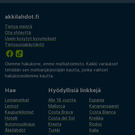
akkilahdot.fi
Tietoa meistä
Ota yhteyttä
Usein kysytyt kysymykset
Tietosuojakäytäntö
Olemme hakukone, emme matkatoimisto. Kaikki varaukset
tehdään sen matkanjärjestäjän kautta, jonka valitset
hakukoneidemme kautta.
Hae
Hyödyllisiä linkkejä
Lomamatkat
Alle 18 vuotta
Espanja
Lennot
Mallorca
Kanariansaaret
Kaupunkilomat
Costa Brava
Costa Blanca
Hotelli
Costa del Sol
Kreikka
Autonvuokraus
Kreeta
Rodos
Äkkilähdöt
Turkki
Italia