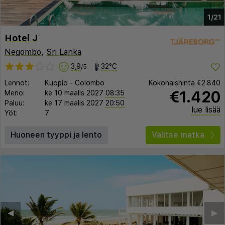
1/21
Hotel J
Negombo
,
Sri Lanka
3,9
32°C
/5
Lennot:
Kuopio
-
Colombo
Kokonaishinta
€2.840
€1.420
Meno:
ke 10 maalis 2027
08:35
Paluu:
ke 17 maalis 2027
20:50
lue lisää
Yöt:
7
Huoneen tyyppi ja lento
Valitse matka
◀︎
▶︎