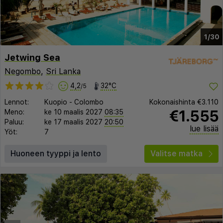
1/30
Jetwing Sea
Negombo
,
Sri Lanka
4,2
32°C
/5
Lennot:
Kuopio
-
Colombo
Kokonaishinta
€3.110
€1.555
Meno:
ke 10 maalis 2027
08:35
Paluu:
ke 17 maalis 2027
20:50
lue lisää
Yöt:
7
Huoneen tyyppi ja lento
Valitse matka