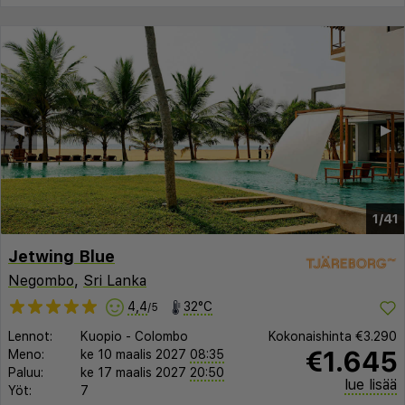
◀︎
▶︎
1/41
Jetwing Blue
Negombo
,
Sri Lanka
4,4
32°C
/5
Lennot:
Kuopio
-
Colombo
Kokonaishinta
€3.290
€1.645
Meno:
ke 10 maalis 2027
08:35
Paluu:
ke 17 maalis 2027
20:50
lue lisää
Yöt:
7