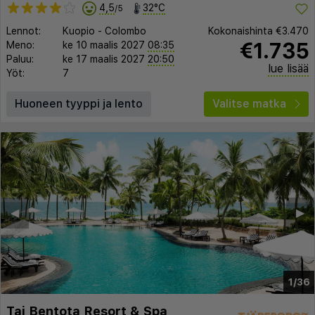
4,5
32°C
/5
Lennot:
Kuopio
-
Colombo
Kokonaishinta
€3.470
€1.735
Meno:
ke 10 maalis 2027
08:35
Paluu:
ke 17 maalis 2027
20:50
lue lisää
Yöt:
7
Huoneen tyyppi ja lento
Valitse matka
◀︎
▶︎
1/36
Taj Bentota Resort & Spa