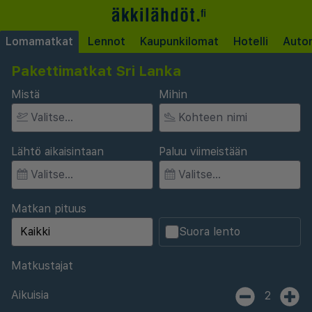
Lomamatkat
Lennot
Kaupunkilomat
Hotelli
Auto
Pakettimatkat Sri Lanka
Mistä
Mihin
Lähtö aikaisintaan
Paluu viimeistään
Matkan pituus
Suora lento
Matkustajat
Aikuisia
2