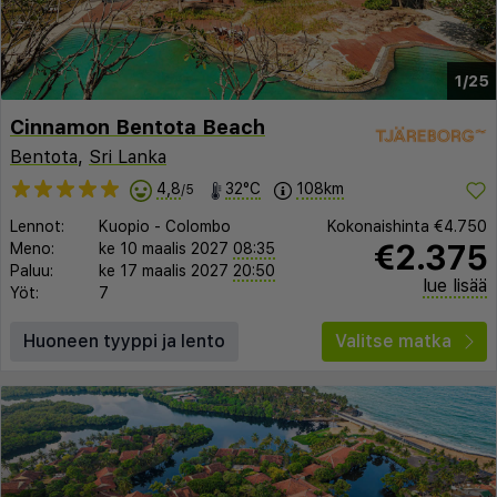
1/25
Cinnamon Bentota Beach
Bentota
,
Sri Lanka
4,8
32°C
108km
/5
Lennot:
Kuopio
-
Colombo
Kokonaishinta
€4.750
€2.375
Meno:
ke 10 maalis 2027
08:35
Paluu:
ke 17 maalis 2027
20:50
lue lisää
Yöt:
7
Huoneen tyyppi ja lento
Valitse matka