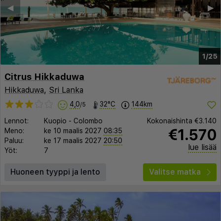
◀︎
▶︎
1/25
Citrus Hikkaduwa
Hikkaduwa
,
Sri Lanka
4,0
32°C
144km
/5
Lennot:
Kuopio
-
Colombo
Kokonaishinta
€3.140
€1.570
Meno:
ke 10 maalis 2027
08:35
Paluu:
ke 17 maalis 2027
20:50
lue lisää
Yöt:
7
Huoneen tyyppi ja lento
Valitse matka