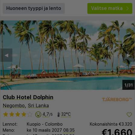
Huoneen tyyppi ja lento
Valitse matka
◀︎
▶︎
1/31
Club Hotel Dolphin
Negombo
,
Sri Lanka
4,7
32°C
/5
Lennot:
Kuopio
-
Colombo
Kokonaishinta
€3.320
€1.660
Meno:
ke 10 maalis 2027
08:35