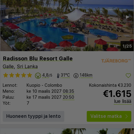
◀︎
▶︎
1/25
Radisson Blu Resort Galle
Galle
,
Sri Lanka
4,8
31°C
148km
/5
Lennot:
Kuopio
-
Colombo
Kokonaishinta
€3.230
€1.615
Meno:
ke 10 maalis 2027
08:35
Paluu:
ke 17 maalis 2027
20:50
lue lisää
Yöt:
7
Huoneen tyyppi ja lento
Valitse matka