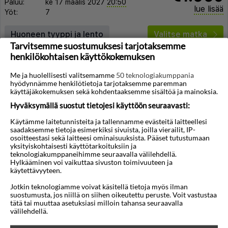
Paluu:
ke 17 maalis 2027
20:50
lue lisää
Yöt:
7
Huoneen tyyppi ja lento
Valitse matka
Tarvitsemme suostumuksesi tarjotaksemme
henkilökohtaisen käyttökokemuksen
Me ja huolellisesti valitsemamme
50 teknologiakumppania
hyödynnämme henkilötietoja tarjotaksemme paremman
käyttäjäkokemuksen sekä kohdentaaksemme sisältöä ja mainoksia.
Hyväksymällä suostut tietojesi käyttöön seuraavasti:
◀︎
▶︎
Käytämme laitetunnisteita ja tallennamme evästeitä laitteellesi
saadaksemme tietoja esimerkiksi sivuista, joilla vierailit, IP-
osoitteestasi sekä laitteesi ominaisuuksista. Pääset tutustumaan
yksityiskohtaisesti käyttötarkoituksiin ja
teknologiakumppaneihimme seuraavalla välilehdellä.
Hylkääminen voi vaikuttaa sivuston toimivuuteen ja
1/14
käytettävyyteen.
Thaala Bentota
Jotkin teknologiamme voivat käsitellä tietoja myös ilman
suostumusta, jos niillä on siihen oikeutettu peruste. Voit vastustaa
Bentota
,
Sri Lanka
tätä tai muuttaa asetuksiasi milloin tahansa seuraavalla
välilehdellä.
4,7
32°C
108km
/5