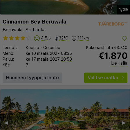
1/29
Cinnamon Bey Beruwala
Beruwala,
Sri Lanka
4,5
32°C
111km
/5
Lennot:
Kuopio
-
Colombo
Kokonaishinta
€3.740
€1.870
Meno:
ke 10 maalis 2027
08:35
Paluu:
ke 17 maalis 2027
20:50
lue lisää
Yöt:
7
Huoneen tyyppi ja lento
Valitse matka
◀︎
▶︎