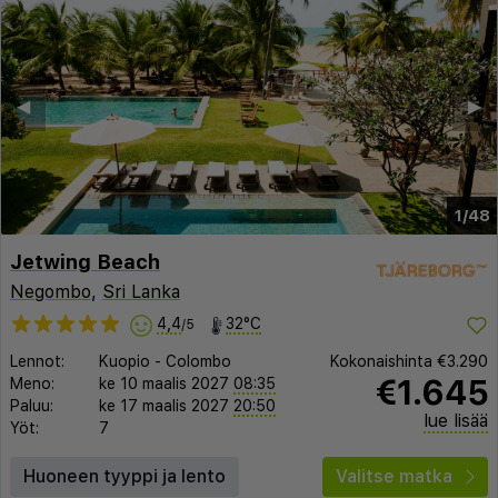
◀︎
▶︎
1/48
Jetwing Beach
Negombo
,
Sri Lanka
4,4
32°C
/5
Lennot:
Kuopio
-
Colombo
Kokonaishinta
€3.290
€1.645
Meno:
ke 10 maalis 2027
08:35
Paluu:
ke 17 maalis 2027
20:50
lue lisää
Yöt:
7
Huoneen tyyppi ja lento
Valitse matka