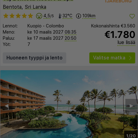
Bentota
,
Sri Lanka
4,5
32°C
109km
/5
Lennot:
Kuopio
-
Colombo
Kokonaishinta
€3.560
€1.780
Meno:
ke 10 maalis 2027
08:35
Paluu:
ke 17 maalis 2027
20:50
lue lisää
Yöt:
7
Huoneen tyyppi ja lento
Valitse matka
◀︎
▶︎
1/20