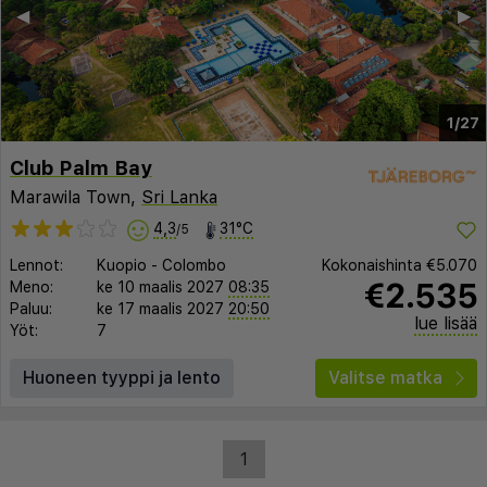
◀︎
▶︎
1/27
Club Palm Bay
Marawila Town,
Sri Lanka
4,3
31°C
/5
Lennot:
Kuopio
-
Colombo
Kokonaishinta
€5.070
€2.535
Meno:
ke 10 maalis 2027
08:35
Paluu:
ke 17 maalis 2027
20:50
lue lisää
Yöt:
7
Huoneen tyyppi ja lento
Valitse matka
1