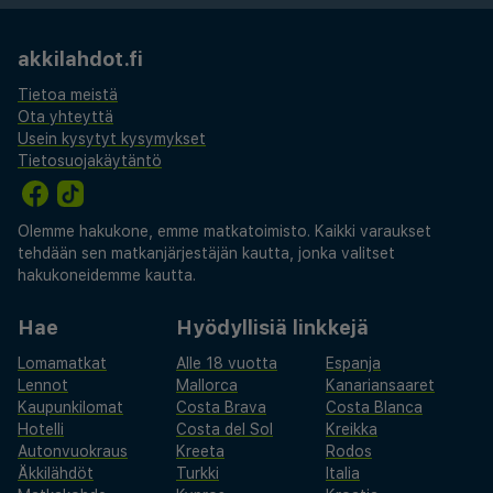
akkilahdot.fi
Tietoa meistä
Ota yhteyttä
Usein kysytyt kysymykset
Tietosuojakäytäntö
Olemme hakukone, emme matkatoimisto. Kaikki varaukset
tehdään sen matkanjärjestäjän kautta, jonka valitset
hakukoneidemme kautta.
Hae
Hyödyllisiä linkkejä
Lomamatkat
Alle 18 vuotta
Espanja
Lennot
Mallorca
Kanariansaaret
Kaupunkilomat
Costa Brava
Costa Blanca
Hotelli
Costa del Sol
Kreikka
Autonvuokraus
Kreeta
Rodos
Äkkilähdöt
Turkki
Italia