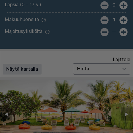
Lapsia (0 - 17 v.)
0
Makuuhuoneita
1
Majoitusyksiköitä
—
Lajittele
Näytä kartalla
◀︎
▶︎