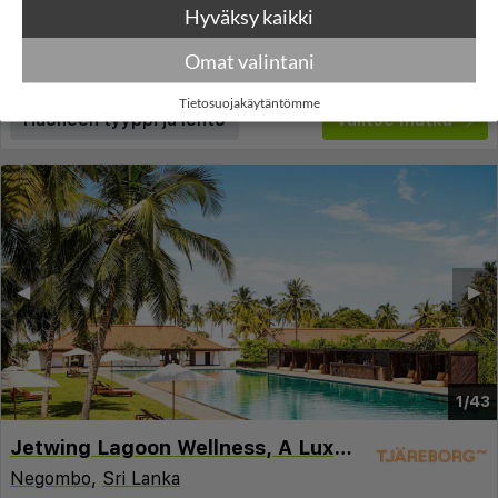
Lennot:
Kuopio
-
Colombo
Kokonaishinta
€3.470
Hyväksy kaikki
€1.735
Meno:
ke 10 maalis 2027
08:35
Paluu:
ke 17 maalis 2027
20:50
Omat valintani
lue lisää
Yöt:
7
Tietosuojakäytäntömme
Huoneen tyyppi ja lento
Valitse matka
◀︎
▶︎
1/43
Jetwing Lagoon Wellness, A Luxury Reserve
Negombo
,
Sri Lanka