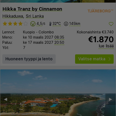
Hikka Tranz by Cinnamon
Hikkaduwa
,
Sri Lanka
4,5
32°C
145km
/5
Lennot:
Kuopio
-
Colombo
Kokonaishinta
€3.740
€1.870
Meno:
ke 10 maalis 2027
08:35
Paluu:
ke 17 maalis 2027
20:50
lue lisää
Yöt:
7
Huoneen tyyppi ja lento
Valitse matka
◀︎
▶︎