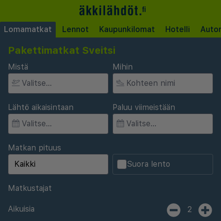
Lomamatkat
Lennot
Kaupunkilomat
Hotelli
Auto
Pakettimatkat Sveitsi
Mistä
Mihin
Lähtö aikaisintaan
Paluu viimeistään
Matkan pituus
Suora lento
Matkustajat
Aikuisia
2