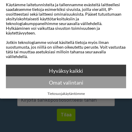
Käytämme laitetunnisteita ja tallennamme evästeitä laitteellesi
Mihin
1 sijainti
saadaksemme tietoja esimerkiksi sivuista, joilla vierailit, IP-
osoitteestasi sekä laitteesi ominaisuuksista. Pääset tutustumaan
Mistä
1 sijainti
yksityiskohtaisesti käyttötarkoituksiin ja
teknologiakumppaneihimme seuraavalla välilehdellä.
Hylkääminen voi vaikuttaa sivuston toimivuuteen ja
Alin tähtiluokitus
3 tähteä
käytettävyyteen.
Jotkin teknologiamme voivat käsitellä tietoja myös ilman
suostumusta, jos niillä on siihen oikeutettu peruste. Voit vastustaa
tätä tai muuttaa asetuksiasi milloin tahansa seuraavalla
välilehdellä.
Hyväksy kaikki
Haluatko saada houkuttelevia
tarjouksia, matkavinkkejä ja uutisia
Omat valintani
sähköpostitse?
Tietosuojakäytäntömme