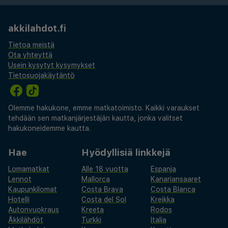
akkilahdot.fi
Tietoa meistä
Ota yhteyttä
Usein kysytyt kysymykset
Tietosuojakäytäntö
Olemme hakukone, emme matkatoimisto. Kaikki varaukset
tehdään sen matkanjärjestäjän kautta, jonka valitset
hakukoneidemme kautta.
Hae
Hyödyllisiä linkkejä
Lomamatkat
Alle 18 vuotta
Espanja
Lennot
Mallorca
Kanariansaaret
Kaupunkilomat
Costa Brava
Costa Blanca
Hotelli
Costa del Sol
Kreikka
Autonvuokraus
Kreeta
Rodos
Äkkilähdöt
Turkki
Italia