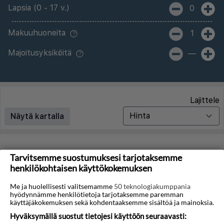
Lapsia (0 - 17 v.)
0
Makuuhuoneita
1
Majoitusyksiköitä
—
Lajittele
Näytä kartalla
Matkoja ei löytynyt
Tarvitsemme suostumuksesi tarjotaksemme
henkilökohtaisen käyttökokemuksen
Valitettavasti emme löydä hakuasi vastaavia matkoja.
Me ja huolellisesti valitsemamme
50 teknologiakumppania
hyödynnämme henkilötietoja tarjotaksemme paremman
Voit saada lisää tuloksia poistamalla alla olevat
käyttäjäkokemuksen sekä kohdentaaksemme sisältöä ja mainoksia.
suodattimet.
Hyväksymällä suostut tietojesi käyttöön seuraavasti: