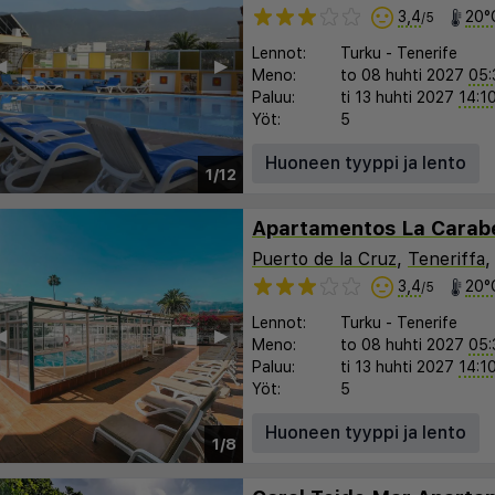
3,4
20°
/5
Lennot:
Turku
-
Tenerife
︎
▶︎
Meno:
to 08 huhti 2027
05:
Paluu:
ti 13 huhti 2027
14:1
Yöt:
5
Huoneen tyyppi ja lento
1/12
Apartamentos La Carab
Puerto de la Cruz
,
Teneriffa
3,4
20°
/5
Lennot:
Turku
-
Tenerife
︎
▶︎
Meno:
to 08 huhti 2027
05:
Paluu:
ti 13 huhti 2027
14:1
Yöt:
5
Huoneen tyyppi ja lento
1/8