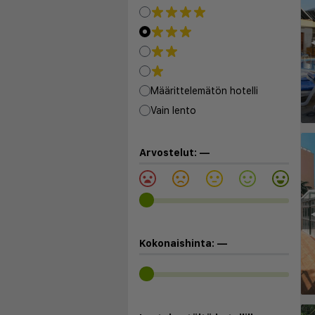
◀
Määrittelemätön hotelli
Vain lento
Arvostelut:
—
◀
Kokonaishinta:
—