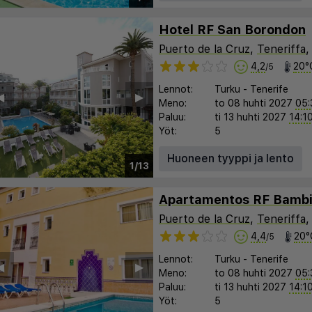
Hotel RF San Borondon
Puerto de la Cruz
,
Teneriffa
4,2
20°
/5
Lennot:
Turku
-
Tenerife
︎
▶︎
Meno:
to 08 huhti 2027
05:
Paluu:
ti 13 huhti 2027
14:1
Yöt:
5
Huoneen tyyppi ja lento
1/13
Apartamentos RF Bambi,
Puerto de la Cruz
,
Teneriffa
4,4
20°
/5
Lennot:
Turku
-
Tenerife
︎
▶︎
Meno:
to 08 huhti 2027
05:
Paluu:
ti 13 huhti 2027
14:1
Yöt:
5