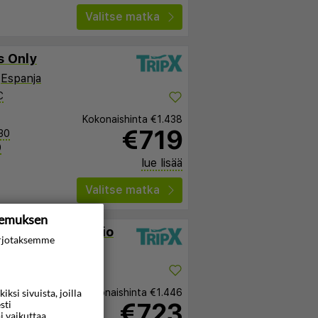
Valitse matka
s Only
,
Espanja
C
Kokonaishinta
€1.438
€719
30
0
lue lisää
Valitse matka
kemuksen
o de San Antonio
rjotaksemme
a
Kokonaishinta
€1.446
si sivuista, joilla
€723
sti
25
i vaikuttaa