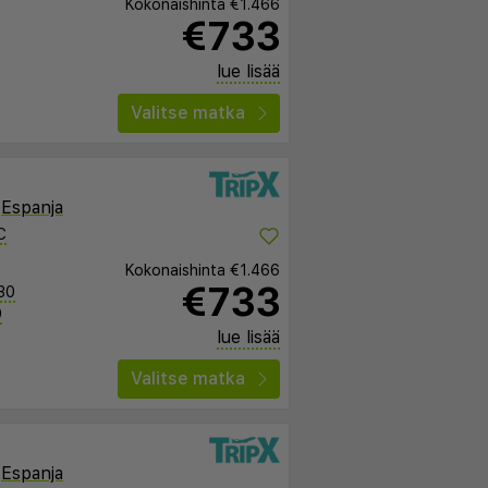
Kokonaishinta
€1.466
€733
lue lisää
Valitse matka
,
Espanja
C
Kokonaishinta
€1.466
€733
30
0
lue lisää
Valitse matka
,
Espanja