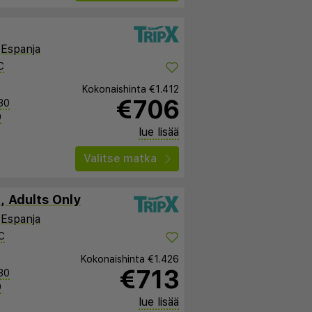
,
Espanja
C
Kokonaishinta
€1.412
€706
30
0
lue lisää
Valitse matka
 Adults Only
,
Espanja
C
Kokonaishinta
€1.426
€713
30
0
lue lisää