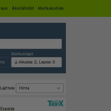
raus
Äkkilähdöt
Matkakohde
Matkustajat
nto
Lajittele
,
Espanja