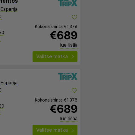
mentos
,
Espanja
C
Kokonaishinta
€1.378
€689
30
0
lue lisää
Valitse matka
,
Espanja
C
Kokonaishinta
€1.378
€689
30
0
lue lisää
Valitse matka