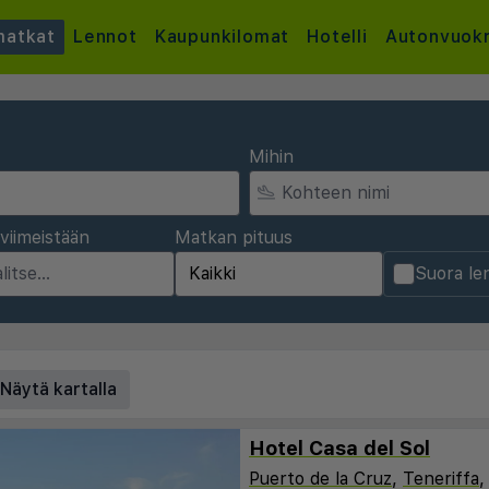
atkat
Lennot
Kaupunkilomat
Hotelli
Autonvuok
Mihin
viimeistään
Matkan pituus
Suora le
Näytä kartalla
Hotel Casa del Sol
Puerto de la Cruz
,
Teneriffa