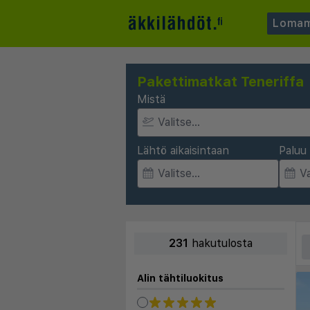
Lomam
Pakettimatkat Teneriffa
Mistä
Lähtö aikaisintaan
Paluu 
231
hakutulosta
Alin tähtiluokitus