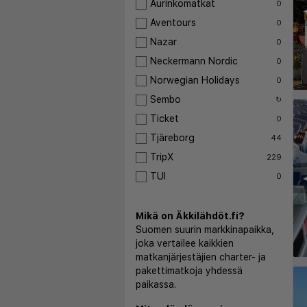
Aurinkomatkat
0
◀
Aventours
0
Nazar
0
Neckermann Nordic
0
Norwegian Holidays
0
Sembo
↻
Ticket
0
Tjäreborg
44
TripX
229
TUI
◀
0
Mikä on Äkkilähdöt.fi?
Suomen suurin markkinapaikka,
joka vertailee kaikkien
matkanjärjestäjien charter- ja
pakettimatkoja yhdessä
paikassa.