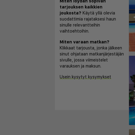
Miten löydän sopivan
tarjouksen kaikkien
joukosta?
Käytä yllä olevia
◀
suodattimia rajataksesi haun
sinulle relevantteihin
vaihtoehtoihin.
Miten varaan matkan?
Klikkaat tarjousta, jonka jälkeen
sinut ohjataan matkanjärjestäjän
sivulle, jossa viimeistelet
varauksen ja maksun.
Usein kysytyt kysymykset
◀