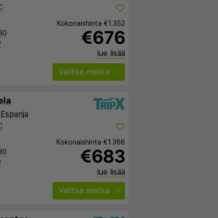
C
Kokonaishinta
€1.352
€676
30
0
lue lisää
Valitse matka
ela
,
Espanja
C
Kokonaishinta
€1.366
€683
30
0
lue lisää
Valitse matka