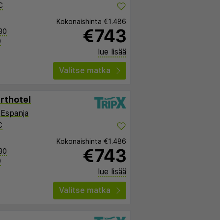
C
Kokonaishinta
€1.486
€743
30
0
lue lisää
Valitse matka
rthotel
,
Espanja
C
Kokonaishinta
€1.486
€743
30
0
lue lisää
Valitse matka