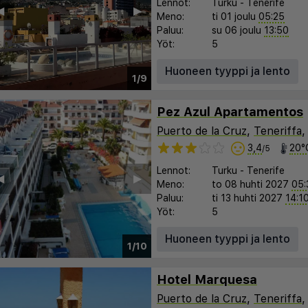
Lennot:
Turku
-
Tenerife
︎
▶︎
Meno:
ti 01 joulu
05:25
Paluu:
su 06 joulu
13:50
Yöt:
5
Huoneen tyyppi ja lento
1/9
Pez Azul Apartamentos
Puerto de la Cruz
,
Teneriffa
3,4
20°
/5
Lennot:
Turku
-
Tenerife
︎
▶︎
Meno:
to 08 huhti 2027
05:
Paluu:
ti 13 huhti 2027
14:1
Yöt:
5
Huoneen tyyppi ja lento
1/10
Hotel Marquesa
Puerto de la Cruz
,
Teneriffa