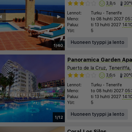
3,8
20°
/5
Lennot:
Turku
-
Tenerife
︎
▶︎
Meno:
to 08 huhti 2027
05:
Paluu:
ti 13 huhti 2027
14:1
Yöt:
5
Huoneen tyyppi ja lento
1/40
Panoramica Garden Apa
Puerto de la Cruz
,
Teneriffa
3,6
20°
/5
Lennot:
Turku
-
Tenerife
︎
▶︎
Meno:
to 08 huhti 2027
05:
Paluu:
ti 13 huhti 2027
14:1
Yöt:
5
Huoneen tyyppi ja lento
1/12
Coral Los Silos