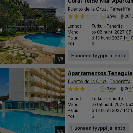
Coral Teide Mar Aparta
Puerto de la Cruz
,
Teneriffa
3,9
20°
/5
Lennot:
Turku
-
Tenerife
︎
▶︎
Meno:
to 08 huhti 2027
05:
Paluu:
ti 13 huhti 2027
14:1
Yöt:
5
Huoneen tyyppi ja lento
1/9
Apartamentos Teneguia
Puerto de la Cruz
,
Teneriffa
3,6
20°
/5
Lennot:
Turku
-
Tenerife
︎
▶︎
Meno:
to 08 huhti 2027
05:
Paluu:
ti 13 huhti 2027
14:1
Yöt:
5
Huoneen tyyppi ja lento
1/5