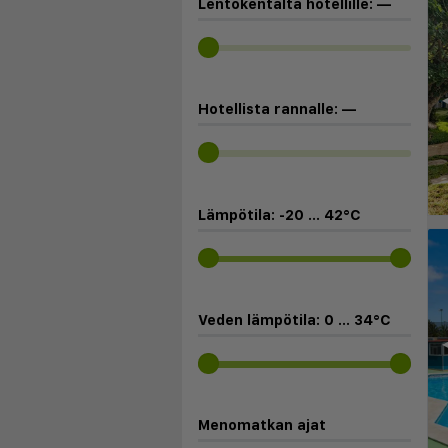
Lentokentältä hotellille:
—
◀
Hotellista rannalle:
—
Lämpötila:
-20
...
42
°C
Veden lämpötila:
0
...
34
°C
◀
Menomatkan ajat