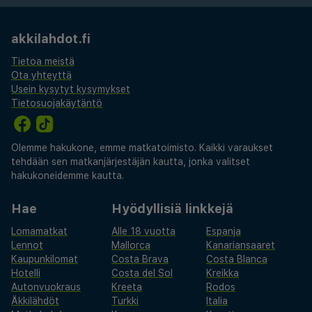
akkilahdot.fi
Tietoa meistä
Ota yhteyttä
Usein kysytyt kysymykset
Tietosuojakäytäntö
Olemme hakukone, emme matkatoimisto. Kaikki varaukset
tehdään sen matkanjärjestäjän kautta, jonka valitset
hakukoneidemme kautta.
Hae
Hyödyllisiä linkkejä
Lomamatkat
Alle 18 vuotta
Espanja
Lennot
Mallorca
Kanariansaaret
Kaupunkilomat
Costa Brava
Costa Blanca
Hotelli
Costa del Sol
Kreikka
Autonvuokraus
Kreeta
Rodos
Äkkilähdöt
Turkki
Italia