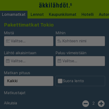
Lomamatkat
Lennot
Kaupunkilomat
Hotelli
Auto
Pakettimatkat Tokio
Mistä
Mihin
Lähtö aikaisintaan
Paluu viimeistään
Matkan pituus
Suora lento
Matkustajat
Aikuisia
2