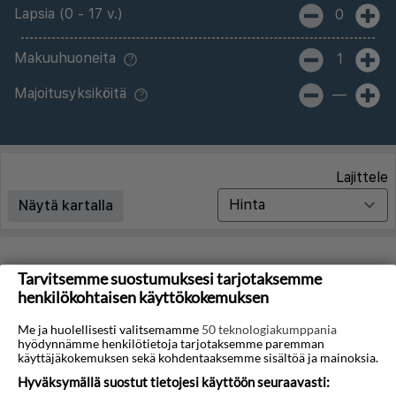
Lapsia (0 - 17 v.)
0
Makuuhuoneita
1
Majoitusyksiköitä
—
Lajittele
Näytä kartalla
Matkoja ei löytynyt
Tarvitsemme suostumuksesi tarjotaksemme
henkilökohtaisen käyttökokemuksen
Valitettavasti emme löydä hakuasi vastaavia matkoja.
Me ja huolellisesti valitsemamme
50 teknologiakumppania
hyödynnämme henkilötietoja tarjotaksemme paremman
Voit saada lisää tuloksia poistamalla alla olevat
käyttäjäkokemuksen sekä kohdentaaksemme sisältöä ja mainoksia.
suodattimet.
Hyväksymällä suostut tietojesi käyttöön seuraavasti: