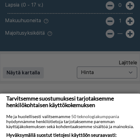
Lapsia (0 - 17 v.)
0
Makuuhuoneita
1
Majoitusyksiköitä
—
Lajittele
Näytä kartalla
Matkoja ei löytynyt
Tarvitsemme suostumuksesi tarjotaksemme
henkilökohtaisen käyttökokemuksen
Valitettavasti emme löydä hakuasi vastaavia matkoja.
Me ja huolellisesti valitsemamme
50 teknologiakumppania
hyödynnämme henkilötietoja tarjotaksemme paremman
Voit saada lisää tuloksia poistamalla alla olevat
käyttäjäkokemuksen sekä kohdentaaksemme sisältöä ja mainoksia.
suodattimet.
Hyväksymällä suostut tietojesi käyttöön seuraavasti: