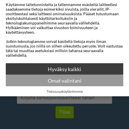
Käytämme laitetunnisteita ja tallennamme evästeitä laitteellesi
Mihin
1 sijainti
saadaksemme tietoja esimerkiksi sivuista, joilla vierailit, IP-
osoitteestasi sekä laitteesi ominaisuuksista. Pääset tutustumaan
Mistä
1 sijainti
yksityiskohtaisesti käyttötarkoituksiin ja
teknologiakumppaneihimme seuraavalla välilehdellä.
Hylkääminen voi vaikuttaa sivuston toimivuuteen ja
Alin tähtiluokitus
3 tähteä
käytettävyyteen.
Jotkin teknologiamme voivat käsitellä tietoja myös ilman
suostumusta, jos niillä on siihen oikeutettu peruste. Voit vastustaa
tätä tai muuttaa asetuksiasi milloin tahansa seuraavalla
välilehdellä.
Hyväksy kaikki
Haluatko saada houkuttelevia
tarjouksia, matkavinkkejä ja uutisia
Omat valintani
sähköpostitse?
Tietosuojakäytäntömme