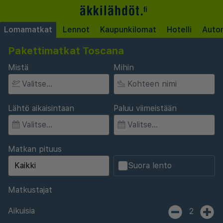
Lomamatkat
Lennot
Kaupunkilomat
Hotelli
Auto
Pakettimatkat Toscana
Mistä
Mihin
Lähtö aikaisintaan
Paluu viimeistään
Matkan pituus
Suora lento
Matkustajat
Aikuisia
2