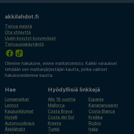
akkilahdot.fi
Tietoa meistä
Ota yhteyttä
Usein kysytyt kysymykset
Tietosuojakäytäntö
Olemme hakukone, emme matkatoimisto. Kaikki varaukset
tehdään sen matkanjärjestäjän kautta, jonka valitset
hakukoneidemme kautta.
Hae
Hyödyllisiä linkkejä
Lomamatkat
Alle 18 vuotta
Espanja
Lennot
Mallorca
Kanariansaaret
Kaupunkilomat
Costa Brava
Costa Blanca
Hotelli
Costa del Sol
Kreikka
Autonvuokraus
Kreeta
Rodos
Äkkilähdöt
Turkki
Italia